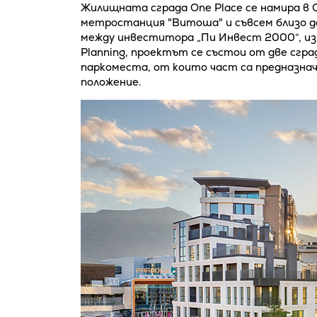
Жилищната сграда One Place се намира в С
метростанция "Витоша" и съвсем близо д
между инвеститора „Пи Инвест 2000“, из
Planning, проектът се състои от две сгра
паркоместа, от които част са предназнач
положение.