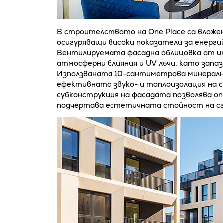
В строителството на One Place са вложе
осигуряващи високи показатели за енерг
Вентилируемата фасадна облицовка от ит
атмосферни влияния и UV лъчи, като запаз
Използваната 10-сантиметрова минерална
ефективната звуко- и топлоизолация на 
субконструкция на фасадата позволява о
подчертава естетичната стойност на с