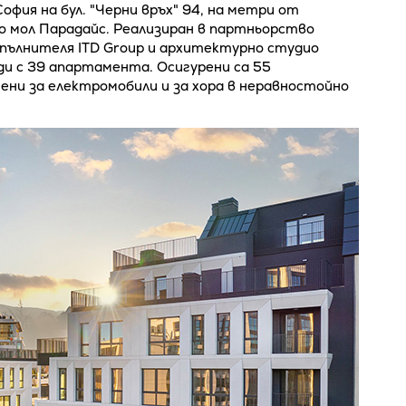
офия на бул. "Черни връх" 94, на метри от
о мол Парадайс. Реализиран в партньорство
пълнителя ITD Group и архитектурно студио
ди с 39 апартамента. Осигурени са 55
ени за електромобили и за хора в неравностойно