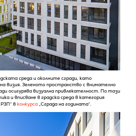
дската среда и околните сгради, като
тна визия. Зеленото пространство с внимателно
ди осигурява визуална привлекателност. По тази
ика и вписване в градска среда в категория
 РЗП“ в
конкурса
„Сграда на годината“.