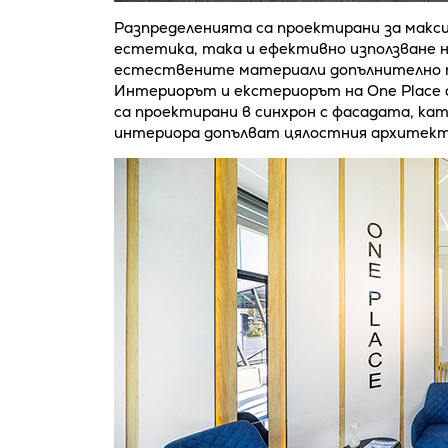
Разпределенията са проектирани за макс
естетика, така и ефективно използване 
естествените материали допълнително п
Интериорът и екстериорът на One Place 
са проектирани в синхрон с фасадата, кат
интериора допълват цялостния архитект