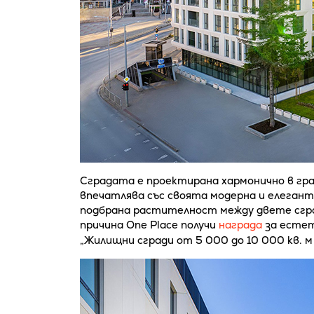
Сградата е проектирана хармонично в гра
впечатлява със своята модерна и елеган
подбрана растителност между двете сгра
причина One Place получи
награда
за естет
„Жилищни сгради от 5 000 до 10 000 кв. м