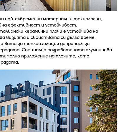
ни най-съвременни материали и технологии,
ийна ефективност и устойчивост.
алиански керамични плочи е устойчива на
ва визията и свойствата си дълго време.
 вата за топлоизолация допринася за
сградата. Специално разработената алуминиева
птимално приложение на плочите, като
градата.