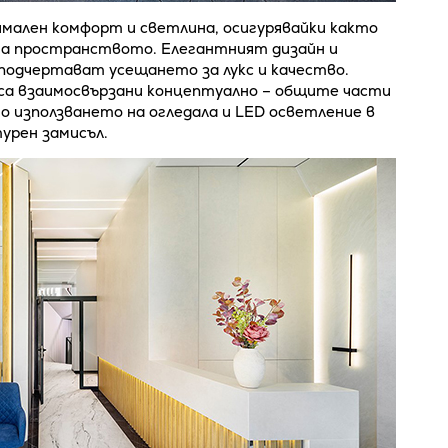
имален комфорт и светлина, осигурявайки както
на пространството. Елегантният дизайн и
одчертават усещането за лукс и качество.
са взаимосвързани концептуално – общите части
о използването на огледала и LED осветление в
урен замисъл.