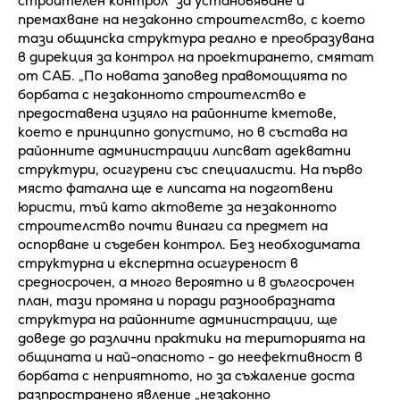
строителен контрол" за установяване и
премахване на незаконно строителство, с което
тази общинска структура реално е преобразувана
в дирекция за контрол на проектирането, смятат
от САБ. „По новата заповед правомощията по
борбата с незаконното строителство е
предоставена изцяло на районните кметове,
което е принципно допустимо, но в състава на
районните администрации липсват адекватни
структури, осигурени със специалисти. На първо
място фатална ще е липсата на подготвени
юристи, тъй като актовете за незаконното
строителство почти винаги са предмет на
оспорване и съдебен контрол. Без необходимата
структурна и експертна осигуреност в
средносрочен, а много вероятно и в дългосрочен
план, тази промяна и поради разнообразната
структура на районните администрации, ще
доведе до различни практики на територията на
общината и най-опасното - до неефективност в
борбата с неприятното, но за съжаление доста
разпространено явление „незаконно