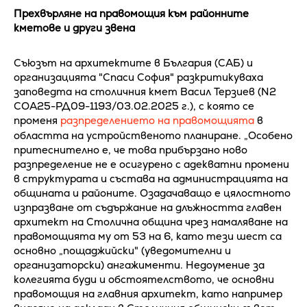
Прехвърляне на правомощия към районните
кметове и други звена
Съюзът на архитектите в България (САБ) и
организацията "Спаси София" разкритикуваха
заповедта на столичния кмет Васил Терзиев (N2
СОА25-РД09-1193/03.02.2025 г.), с която се
променя
разпределението на правомощията
в
областта на устройственото планиране. „Особено
притеснително е, че това прибързано ново
разпределение не е осигурено с адекватни промени
в структурата и състава на администрацията на
общината и районите. Озадачаващо е цялостното
изпразване от съдържание на длъжността главен
архитект на Столична община чрез намаляване на
правомощията му от 53 на 6, като тези шест са
основно „пощаджийски" (уведомителни и
организаторски) ангажименти. Недоумение за
колегията буди и обстоятелството, че основни
правомощия на главния архитект, като например