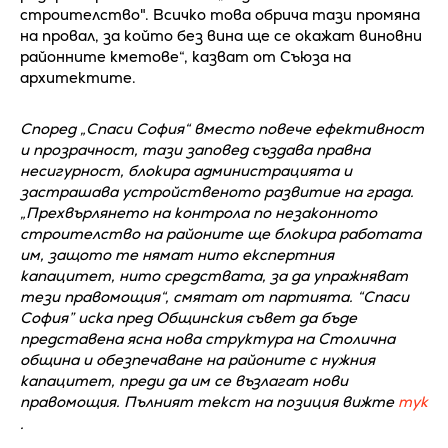
строителство". Всичко това обрича тази промяна
на провал, за който без вина ще се окажат виновни
районните кметове“, казват от Съюза на
архитектите.
Според „Спаси София“ вместо повече ефективност
и прозрачност, тази заповед създава правна
несигурност, блокира администрацията и
застрашава устройственото развитие на града.
„Прехвърлянето на контрола по незаконното
строителство на районите ще блокира работата
им, защото те нямат нито експертния
капацитет, нито средствата, за да упражняват
тези правомощия“, смятат от партията. “Спаси
София” иска пред Общинския съвет да бъде
представена ясна нова структура на Столична
община и обезпечаване на районите с нужния
капацитет, преди да им се възлагат нови
правомощия. Пълният текст на позиция вижте
тук
.