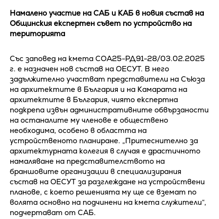
Намалено участие на САБ и КАБ в новия състав на
Общинския експертен съвет по устройство на
територията
Със заповед на кмета СОА25-РД91-28/03.02.2025
г. е назначен нов състав на ОЕСУТ. В него
задължително участват представители на Съюза
на архитектите в България и на Камарата на
архитектите в България, чиято експертна
подкрепа извън административните обвързаности
на останалите му членове е обществено
необходима, особено в областта на
устройственото планиране. „Притеснително за
архитектурната колегия в случая е драстичното
намаляване на представителството на
браншовите организации в специализирания
състав на ОЕСУТ за разглеждане на устройствени
планове, с което решенията му ще се вземат по
волята основно на подчинени на кмета служители“,
подчертават от САБ.