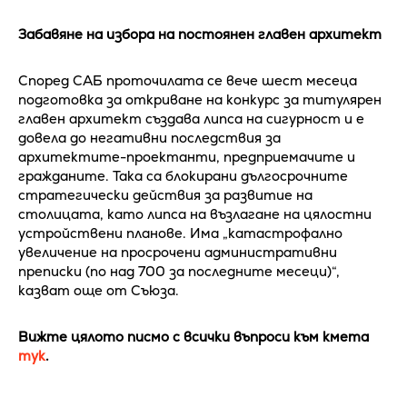
Забавяне на избора на постоянен главен архитект
Според САБ проточилата се вече шест месеца
подготовка за откриване на конкурс за титулярен
главен архитект създава липса на сигурност и е
довела до негативни последствия за
архитектите-проектанти, предприемачите и
гражданите. Така са блокирани дългосрочните
стратегически действия за развитие на
столицата, като липса на възлагане на цялостни
устройствени планове. Има „катастрофално
увеличение на просрочени административни
преписки (по над 700 за последните месеци)“,
казват още от Съюза.
Вижте цялото писмо с всички въпроси към кмета
тук
.