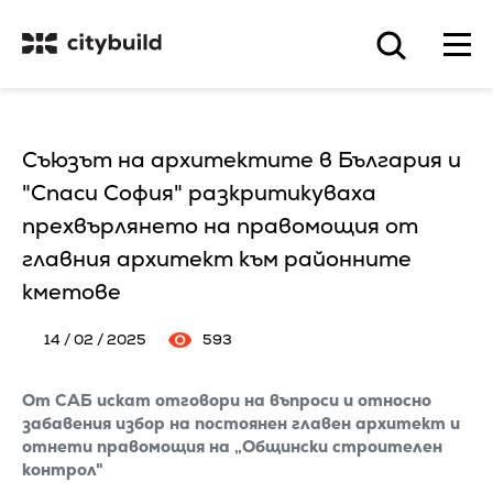
Съюзът на архитектите в България и
"Спаси София" разкритикуваха
прехвърлянето на правомощия от
главния архитект към районните
кметове
14 / 02 / 2025
593
От САБ искат отговори на въпроси и относно
забавения избор на постоянен главен архитект и
отнети правомощия на „Общински строителен
контрол"