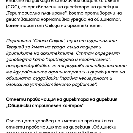
внасяне на доклади в Столичния общински съвет
(СОС), са прехвърлени на директора на дирекция
„Териториално планиране", което противоречи на
действащата нормативна уредба на общината“,
коментират от Съюза на архитектите.
Партията "Спаси София", една от издигналите
Терзиев за кмет на града, също подкрепи
критиките на архитектите. Оттам определят
заповедта като "прибързана и необмислена",
предупреждавайки, че тя размива отговорностите
между районните администрации и дирекциите на
общината, създавайки "правна несигурност и
блокаж на устройственото развитие".
Отнети правомощия на директора на дирекция
„Общински строителен контрол"
Със същата заповед на кмета на практика са
отнети правомощията на дирекция „Общински