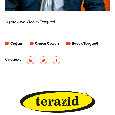
Източник: Васил Терзиев
София
Спаси София
Васил Терзиев
Сподели