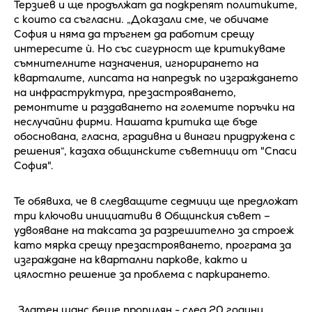
Терзиев и ще продължат да подкрепят политиките,
с които са съгласни. „Доказали сме, че обичаме
София и няма да тръгнем да работим срещу
интересите ѝ. Но със сигурност ще критикуваме
съмнителните назначения, игнорирането на
кварталите, липсата на напредък по изграждането
на инфраструктура, презастрояването,
ремонтите и раздаването на големите поръчки на
неслучайни фирми. Нашата критика ще бъде
обоснована, гласна, градивна и винаги придружена с
решения“, казаха общинските съветници от "Спаси
София".
Те обявиха, че в следващите седмици ще предложат
три ключови инициативи в Общинския съвет –
удвояване на таксата за разрешително за строеж
като мярка срещу презастрояването, програма за
изграждане на квартални паркове, както и
цялостно решение за проблема с паркирането.
„Златен шанс беше пропилян - след 20 години