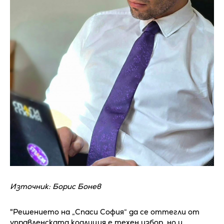
Източник: Борис Бонев
"Решението на „Спаси София“ да се оттегли от
управленската коалиция е техен избор, но и