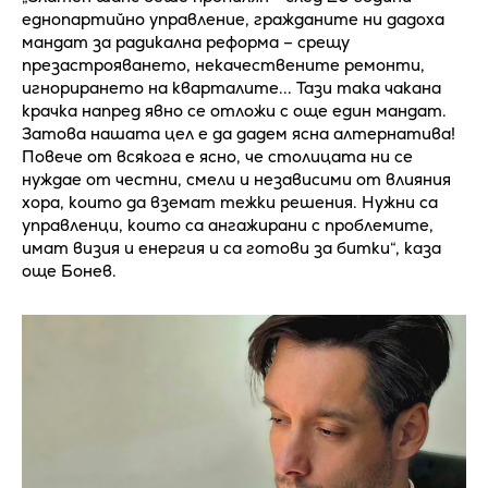
еднопартийно управление, гражданите ни дадоха
мандат за радикална реформа – срещу
презастрояването, некачествените ремонти,
игнорирането на кварталите... Тази така чакана
крачка напред явно се отложи с още един мандат.
Затова нашата цел е да дадем ясна алтернатива!
Повече от всякога е ясно, че столицата ни се
нуждае от честни, смели и независими от влияния
хора, които да вземат тежки решения. Нужни са
управленци, които са ангажирани с проблемите,
имат визия и енергия и са готови за битки“, каза
още Бонев.