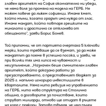
главен архитект на София окончателно ни убеди,
че няма воля за промяна на модела на ГЕРБ. Не
можем повече да лъжем софиянци. Имаме кмет,
който мълчи, когато градът има нужда от глас.
Имаме мандат, който повтаря грешките на
миналото и драстично се отклонява от
обещаното”, заяви Борис Бонев.
Той припомни, че от партията очертаха 5 ключови
мерки, които трябваше да се вземат, за да може
мандатът да поеме в успешна посока, и заяви, че
при всички тях има липса на чуваемост и
неизпълнение. „Назначен беше съмнителен главен
архитект, който доказано работи за
презастрояването, а представеният бюджет за
2025 г. напълно игнорира инвестициите в
кварталите. Няма нито ревизия на управлението
на ГЕРБ, нито нова структура на Столична
община, а договорите за почистване, които
струват милиарди, отново ще отидат в ръцете
на хора с прякори. Затова твърдя, че има пълен