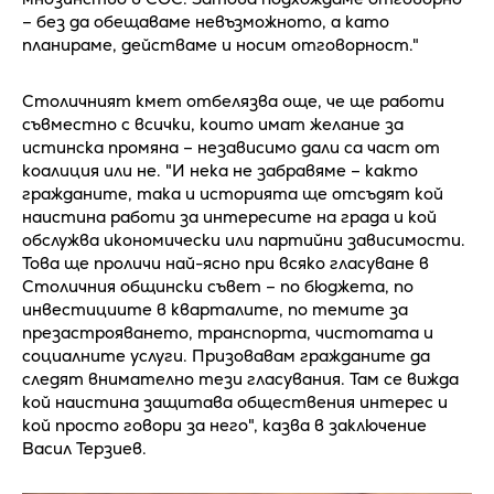
– без да обещаваме невъзможното, а като
планираме, действаме и носим отговорност."
Столичният кмет отбелязва още, че ще работи
съвместно с всички, които имат желание за
истинска промяна – независимо дали са част от
коалиция или не. "И нека не забравяме – както
гражданите, така и историята ще отсъдят кой
наистина работи за интересите на града и кой
обслужва икономически или партийни зависимости.
Това ще проличи най-ясно при всяко гласуване в
Столичния общински съвет – по бюджета, по
инвестициите в кварталите, по темите за
презастрояването, транспорта, чистотата и
социалните услуги. Призовавам гражданите да
следят внимателно тези гласувания. Там се вижда
кой наистина защитава обществения интерес и
кой просто говори за него", казва в заключение
Васил Терзиев.