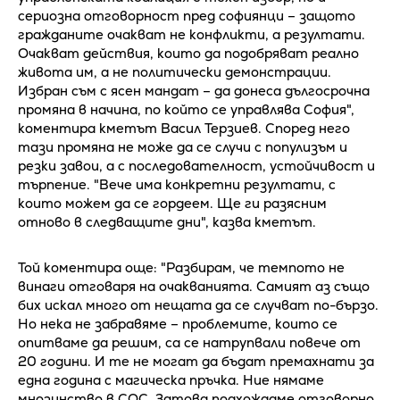
сериозна отговорност пред софиянци – защото
гражданите очакват не конфликти, а резултати.
Очакват действия, които да подобряват реално
живота им, а не политически демонстрации.
Избран съм с ясен мандат – да донеса дългосрочна
промяна в начина, по който се управлява София",
коментира кметът Васил Терзиев. Според него
тази промяна не може да се случи с популизъм и
резки завои, а с последователност, устойчивост и
търпение. "Вече има конкретни резултати, с
които можем да се гордеем. Ще ги разясним
отново в следващите дни", казва кметът.
Той коментира още: "Разбирам, че темпото не
винаги отговаря на очакванията. Самият аз също
бих искал много от нещата да се случват по-бързо.
Но нека не забравяме – проблемите, които се
опитваме да решим, са се натрупвали повече от
20 години. И те не могат да бъдат премахнати за
една година с магическа пръчка. Ние нямаме
мнозинство в СОС. Затова подхождаме отговорно