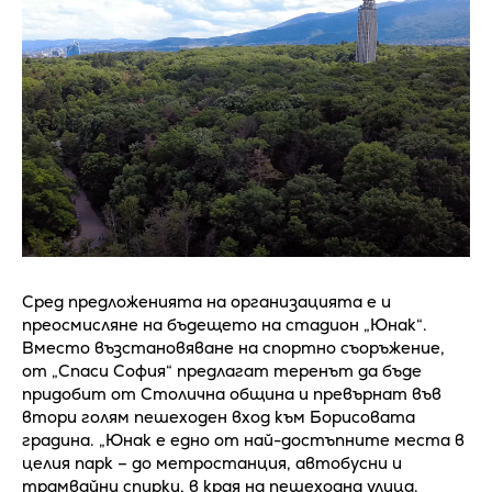
Сред предложенията на организацията е и
преосмисляне на бъдещето на стадион „Юнак“.
Вместо възстановяване на спортно съоръжение,
от „Спаси София“ предлагат теренът да бъде
придобит от Столична община и превърнат във
втори голям пешеходен вход към Борисовата
градина. „Юнак е едно от най-достъпните места в
целия парк – до метростанция, автобусни и
трамвайни спирки, в края на пешеходна улица.