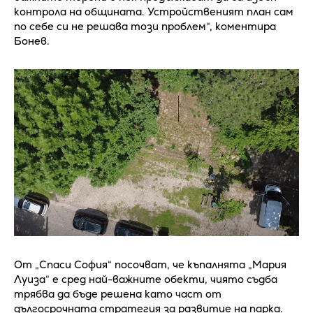
контрола на общината. Устройственият план сам
по себе си не решава този проблем“, коментира
Бонев.
От „Спаси София“ посочват, че къпалнята „Мария
Луиза“ е сред най-важните обекти, чиято съдба
трябва да бъде решена като част от
дългосрочната стратегия за развитие на парка.