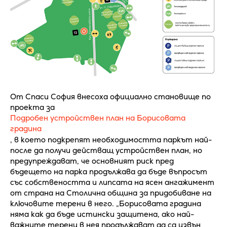
От Спаси София внесоха официално становище по
проекта за
Подробен устройствен план на Борисовата
градина
, в което подкрепят необходимостта паркът най-
после да получи действащ устройствен план, но
предупреждават, че основният риск пред
бъдещето на парка продължава да бъде въпросът
със собствеността и липсата на ясен ангажимент
от страна на Столична община за придобиване на
ключовите терени в него. „Борисовата градина
няма как да бъде истински защитена, ако най-
важните терени в нея продължават да са извън