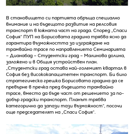
В становището си партията обръща специално
внимание и на бъдещото развитие на релсовия
транспорт в южната част на града. Според „Спаси
София“ ПУП на Борисовата градина трябва ясно да
гарантира възможността за изграждане на
трамвайно трасе по направлението Семинарията
– Дианабад – Студентски град – Малинова долина,
заложено и в Общия устройствен план.
„Студентски град остава най-големият квартал в
София без висококапацитетен транспорт. Би било
стратегическа грешка Борисовата градина да се
превърне в пречка пред бъдещото трамвайно
трасе, вместо да бъде част от решението за по-
добър градски транспорт. Планът трябва
категорично да запази тази възможност“, посочи
още председателят на „Спаси София“.