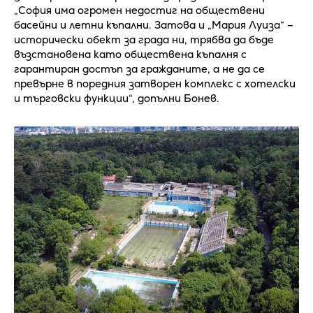
„София има огромен недостиг на обществени
басейни и летни къпални. Затова и „Мария Луиза“ –
исторически обект за града ни, трябва да бъде
възстановена като обществена къпалня с
гарантиран достъп за гражданите, а не да се
превърне в поредния затворен комплекс с хотелски
и търговски функции“, допълни Бонев.