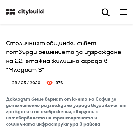
Столичният общински съвет
потвърди решението за изграждане
на 22-етажна жилищна сграда в
"Младост 3"
28 / 05 / 2026
376
Докладът беше върнат от кмета на София за
допълнително разглеждане заради възражения от
граждани и по съображения, свързани с
натоварването на транспортната и
социалната инфраструктура в района