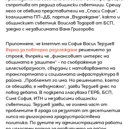
съпротива от редица общински съветници. Срещу
него се обявиха представители на „Спаси София“,
коалицията ПП–ДБ, партия „Възраждане“, както и
общинският съветник Воислав Тодоров от БСП,
заедно с независимата Ваня Григорова.
Припомняме, че кметът на София Васил Терзиев
върна за повторно разглеждане
решението за
строеж, въпреки че „финансовият интерес на
общината е защитен“ - по съображения за
целесъобразност, свързани с натоварването на
транспортната и социалната инфраструктура в
района. „Проблемът го има. Но решението, което
се обещава, е невъзможно“, заяви Терзиев днес по
повод дебата. В подкрепа гласуваха ГЕРБ, БСП,
Синя София, ИТН и независими общински
съветници. Терзиев заяви, че голяма част от
проблемите в града са резултат от десетилетия
липса на дългосрочна градоустройствена
политика. По думите му администрацията работи
по цялостен подход за развитието на район