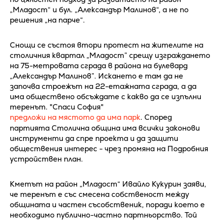
„Младост“ и бул. „Александър Малинов“, а не по
решения „на парче“.
Снощи се състоя втори протест на жителите на
столичния квартал „Младост” срещу изграждането
на 75-метровата сграда в района на булевард
„Александър Малинов”. Искането е там да не
започва строежът на 22-етажната сграда, а да
има обществено обсъждате с какво да се изпълни
теренът. "Спаси София"
предложи на мястото да има парк
. Според
партията Столична община има всички законови
инструменти да спре проекта и да защити
обществения интерес - чрез промяна на Подробния
устройствен план.
Кметът на район „Младост“ Ивайло Кукурин заяви,
че теренът е със смесена собственост между
общината и частен съсобственик, поради което е
необходимо публично-частно партньорство. Той