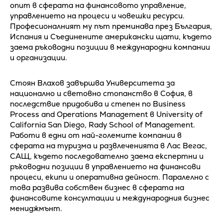
опит в сферата на финансовото управление,
управлението на процеси и човешки ресурси.
Професионалният му път преминава през България,
Испания и Съединените американски щати, където
заема ръководни позиции в международни компании
и организации.
Стоян Влахов завършва Университета за
национално и световно стопанство в София, в
последствие придобива и степен по Business
Process and Operations Management в University of
California San Diego, Rady School of Management.
Работи в едни от най-големите компании в
сферата на туризма и развлеченията в Лас Вегас,
САЩ, където последователно заема експертни и
ръководни позиции в управлението на финансови
процеси, екипи и оперативна дейност. Паралелно с
това развива собствен бизнес в сферата на
финансовите консултации и международния бизнес
мениджмънт.