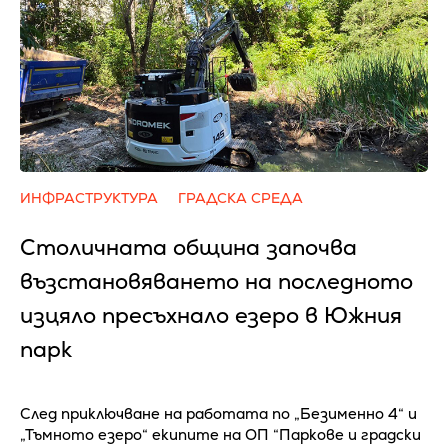
ИНФРАСТРУКТУРА
ГРАДСКА СРЕДА
Столичната община започва
възстановяването на последното
изцяло пресъхнало езеро в Южния
парк
След приключване на работата по „Безименно 4“ и
„Тъмното езеро“ екипите на ОП “Паркове и градски