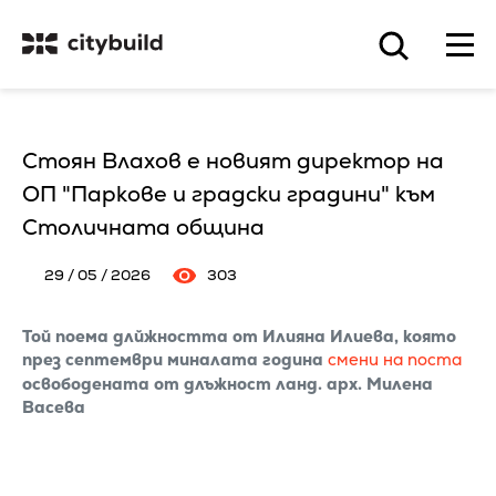
Стоян Влахов е новият директор на
ОП "Паркове и градски градини" към
Столичната община
29 / 05 / 2026
303
Той поема длйжността от Илияна Илиева, която
през септември миналата година
смени на поста
освободената от длъжност ланд. арх. Милена
Васева