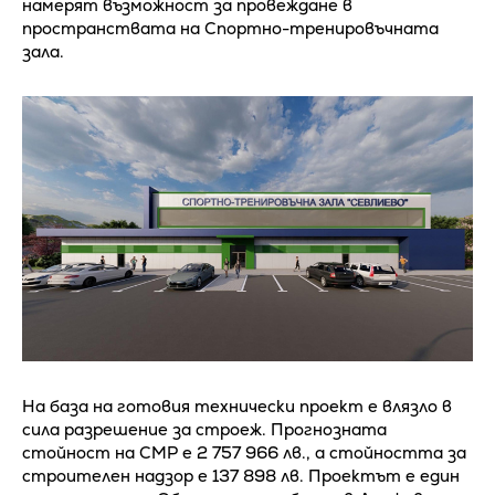
намерят възможност за провеждане в
пространствата на Спортно-тренировъчната
зала.
На база на готовия технически проект е влязло в
сила разрешение за строеж. Прогнозната
стойност на СМР е 2 757 966 лв., а стойността за
строителен надзор е 137 898 лв. Проектът е един