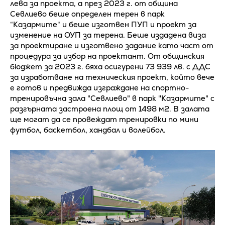
лева за проекта, а през 2023 г. от община
Севлиево беше определен терен в парк
“Казармите“ и беше изготвен ПУП и проект за
изменение на ОУП за терена. Беше издадена виза
за проектиране и изготвено задание като част от
процедура за избор на проектант. От общинския
бюджет за 2023 г. бяха осигурени 73 939 лв. с ДДС
за изработване на техническия проект, който вече
е готов и предвижда изграждане на спортно-
тренировъчна зала "Севлиево" в парк ''Казармите" с
разгърната застроена площ от 1498 м2. В залата
ще могат да се провеждат тренировки по мини
футбол, баскетбол, хандбал и волейбол.