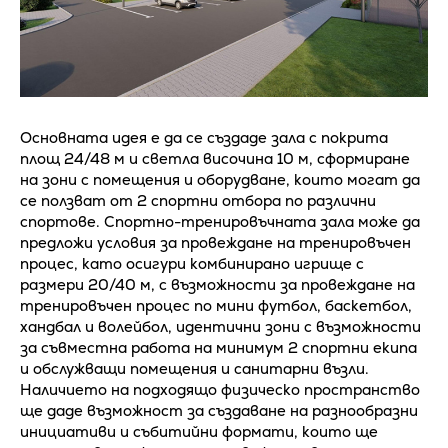
Основната идея е да се създаде зала с покрита
площ 24/48 м и светла височина 10 м, сформиране
на зони с помещения и оборудване, които могат да
се ползват от 2 спортни отбора по различни
спортове. Спортно-тренировъчната зала може да
предложи условия за провеждане на тренировъчен
процес, като осигури комбинирано игрище с
размери 20/40 м, с възможности за провеждане на
тренировъчен процес по мини футбол, баскетбол,
хандбал и волейбол, идентични зони с възможности
за съвместна работа на минимум 2 спортни екипа
и обслужващи помещения и санитарни възли.
Наличието на подходящо физическо пространство
ще даде възможност за създаване на разнообразни
инициативи и събитийни формати, които ще