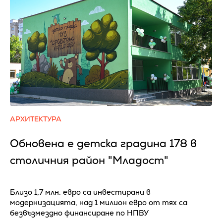
АРХИТЕКТУРА
Обновена е детска градина 178 в
столичния район "Младост"
Близо 1,7 млн. евро са инвестирани в
модернизацията, над 1 милион евро от тях са
безвъзмездно финансиране по НПВУ