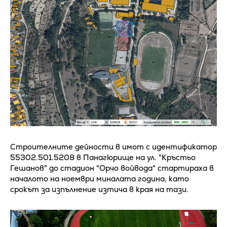
Строителните дейности в имот с идентификатор
55302.501.5208 в Панагюрище на ул. "Кръстьо
Гешанов" до стадион "Орчо войвода" стартираха в
началото на ноември миналата година, като
срокът за изпълнение изтича в края на тази.