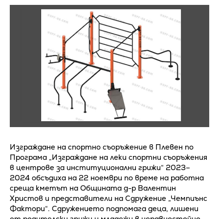
Изграждане на спортно съоръжение в Плевен по
Програма „Изграждане на леки спортни съоръжения
в центрове за институционални грижи“ 2023–
2024 обсъдиха на 22 ноември по време на работна
среща кметът на Общината д-р Валентин
Христов и представители на Сдружение „Чемпиънс
Фактори“. Сдружението подпомага деца, лишени
от родителски грижи и младежи в неравностойно