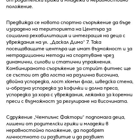
положение.
Предвижда се новото спортно съоръжение да бъде
изградено на територията на Центъра за
социална рехабилитация и интеграция на деца с
увреждания на ул. „Даскал Димо“ 7. Така
посещаващите центъра ще имат възможност и за
нетрадиционни методи на спортуване чрез
динамични, силови и статични упражнения.
Комбинираното съоръжение за стрийт фитнес ще
се състои от два лоста на различна височина,
двойна успоредка, лост хюмън флаг, шведска стена,
u-образна успоредка за кофички и долна преса,
успоредка за хора с увреждания, лежанка за коремни
преси с възможност за регулиране на височината.
Сдружение „Чемпиънс Фактори“ подпомага деца,
лишени от родителски грижи и младежи в
неравностойно положение, да подобрят
личностното си развитие и да развият