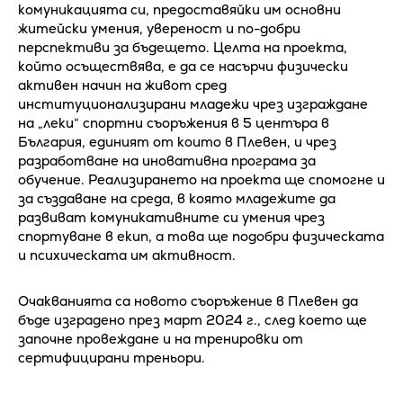
комуникацията си, предоставяйки им основни
житейски умения, увереност и по-добри
перспективи за бъдещето. Целта на проекта,
който осъществява, е да се насърчи физически
активен начин на живот сред
институционализирани младежи чрез изграждане
на „леки“ спортни съоръжения в 5 центъра в
България, единият от които в Плевен, и чрез
разработване на иновативна програма за
обучение. Реализирането на проекта ще спомогне и
за създаване на среда, в която младежите да
развиват комуникативните си умения чрез
спортуване в екип, а това ще подобри физическата
и психическата им активност.
Очакванията са новото съоръжение в Плевен да
бъде изградено през март 2024 г., след което ще
започне провеждане и на тренировки от
сертифицирани треньори.