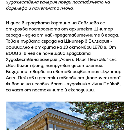
художествена галерия преди поставянето на
барелефа и паметната плоча.
И днес в градската картина на Севлиево се
откроява построената от архитект Шнитер
сграда - една от най-представителните в града.
Това е първата сграда на Шнитер в България -
официално е открита на 13 октомври 1878 г. От
2008 г. в нея се помещава градската
Художествена галерия „Асен и Илия Пейкови” със
своя богат фонд, натрупван десетилетия.
Безценни творби на световноизвестния скулптор
Асен Пейков и десетки творби от „космическата”
живопис на неговия брат - художника Илия Пейков,
са част от постоянните ѝ експозиции.