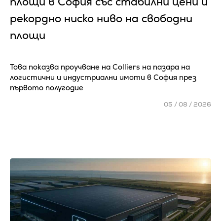
площи в София със стабилни цени и
рекордно ниско ниво на свободни
площи
Това показва проучване на Colliers на пазара на
логистични и индустриални имоти в София през
първото полугодие
05 / 08 / 2026