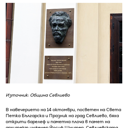
Източник: Община Севлиево
В навечерието на 14 октомври, посветен на Света
Петка Българска и Празник на град Севлиево, бяха
открити барелеф и паметна плоча в памет на
архитект инженер Йосиф Шнитер. Севлиевската