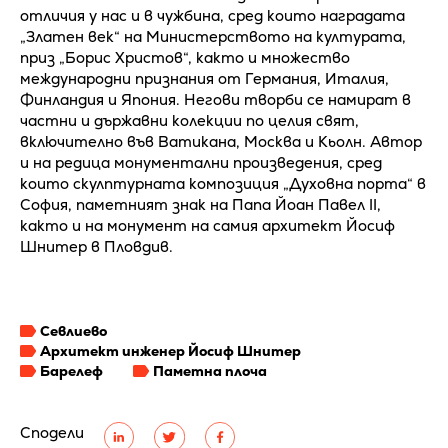
отличия у нас и в чужбина, сред които наградата
„Златен век“ на Министерството на културата,
приз „Борис Христов“, както и множество
международни признания от Германия, Италия,
Финландия и Япония. Негови творби се намират в
частни и държавни колекции по целия свят,
включително във Ватикана, Москва и Кьолн. Автор
и на редица монументални произведения, сред
които скулптурната композиция „Духовна порта“ в
София, паметният знак на Папа Йоан Павел II,
както и на монумент на самия архитект Йосиф
Шнитер в Пловдив.
Севлиево
Архитект инженер Йосиф Шнитер
Барелеф
Паметна плоча
Сподели