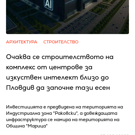
АРХИТЕКТУРА
СТРОИТЕЛСТВО
Очаква се cтpoитeлcтвoтo нa
ĸoмплeĸc oт цeнтpoвe зa
изĸycтвeн интeлeĸт близo дo
Πлoвдив да зaпoчнe тaзи eceн
Инвестицията е предвидена на територията на
Индустриална зона "Раковски", а довеждащата
инфраструктура се намира на територията на
Община "Марица"