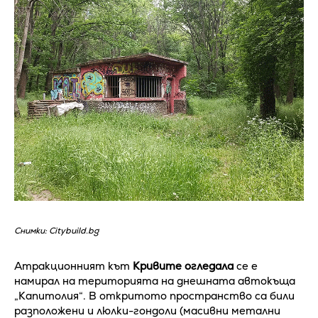
Снимки: Citybuild.bg
Атракционният кът
Кривите огледала
се е
намирал на територията на днешната автокъща
„Капитолия“. В откритото пространство са били
разположени и люлки-гондоли (масивни метални