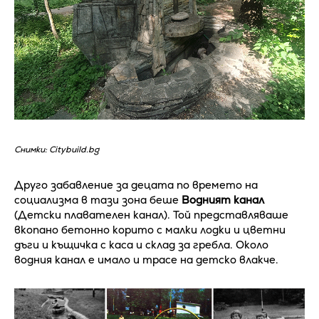
Снимки: Citybuild.bg
Друго забавление за децата по времето на
социализма в тази зона беше
Водният канал
(Детски плавателен канал). Той представляваше
вкопано бетонно корито с малки лодки и цветни
дъги и къщичка с каса и склад за гребла. Около
водния канал е имало и трасе на детско влакче.