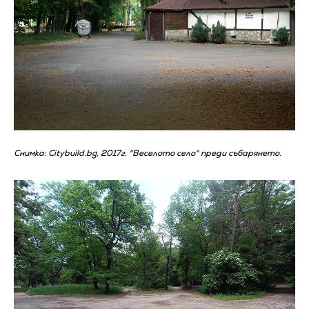
Снимка: Citybuild.bg, 2017г. "Веселото село" преди събарянето.