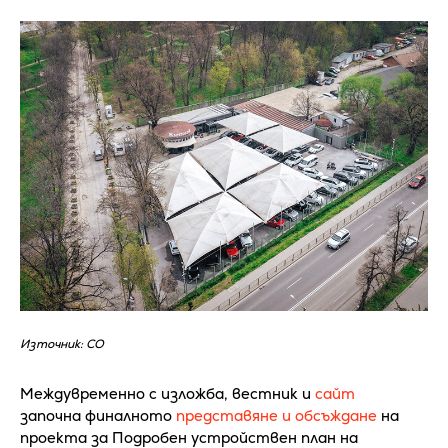
Източник: СО
Междувременно с изложба, вестник и
сайт
започна финалното
представяне и обсъждане
на
проекта за Подробен устройствен план на