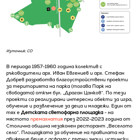
Източник: СО
В периода 1957-1960 година колектив с
ръководители арх. Иван Евгениев и арх. Стефан
Добрев разработва благоустройствени проекти
за територията на парка (тогава Парк на
свободата) откъм бул. „Драган Цанков“. По тези
проекти са реализирани интересни обекти за игра,
обучение и развлечение за деца и младежи. Един от
тях е
Детската светофарна площадка
- на
мястото
премахнатия
през 2022-2023 година от
Столична община незаконен ресторант „Веселото
село“. Площадката за обучение на правилата на
движение беше с асфалт с пътни знаци, истински