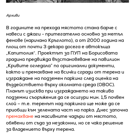
Архиви
В годините на прехода мястото стана барче с
навеси с джаги - притегателно основно за метъл
фенове (наричано Кръглото), а от 2000 година на
площ от почти 3 декара досега е автокъща
„Капитолия“. Проектът за ПУП на Борисовата
градина предвижда възстановяване на павилион
„Кривите огледала” по оригинални документи,
както и премахване на всички сгради от терена и
изграждане на подземен паркинг след оценка на
въздействието върху околната среда (ОВОС).
Планът изисква при изграждането на такива
подземни съоръжения да се осигури мин. 1,5 почвен
слой – т.е. теренът над паркинга ще може да се
приобщи към зелената част на парка. Днес започна
премахване
на масивните чадъри от мястото,
обявени от съда за незаконни, но се чака решение
за владението върху терена.