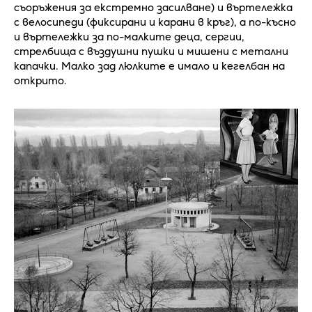
съоръжения за екстремно засилване) и въртележка
с велосипеди (фиксирани и карани в кръг), а по-късно
и въртележки за по-малките деца, сергии,
стрелбища с въздушни пушки и мишени с метални
капачки. Малко зад люлките е имало и кегелбан на
открито.