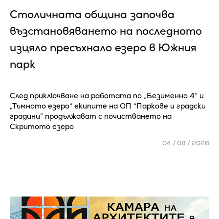
Столичната община започва
възстановяването на последното
изцяло пресъхнало езеро в Южния
парк
След приключване на работата по „Безименно 4“ и
„Тъмното езеро“ екипите на ОП “Паркове и градски
градини” продължават с почистването на
Скритото езеро
04 / 08 / 2026