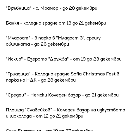
"Връбница" - с. Мрамор - до 28 декември
Банкя - коледно градче от 13 до 21 декември
"Младост" - в парка в "Младост 3", срещу
общината - до 26 декември
"Искър" - Езерото "Дружба" - от 19 до 23 декември
"Триадица" - Коледно градче Sofia Christmas Fest в
парка на НДК - до 28 декември
"Средец" - Немски Коледен базар - до 21 декември
Площад "Славейков" – Коледен базар на изкуствата
и шоколада - от 12 до 21 декември
Село Бистрица - от 19 до 27 декември