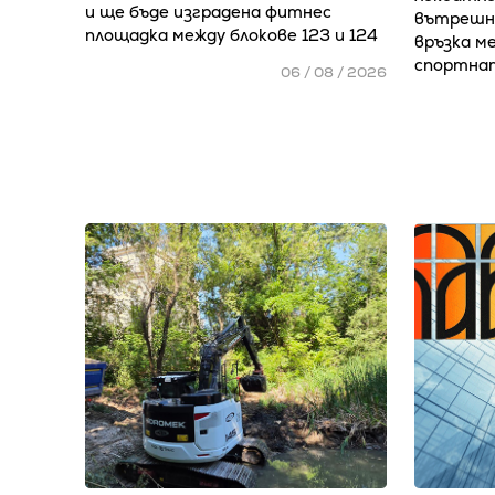
и ще бъде изградена фитнес
вътрешно
площадка между блокове 123 и 124
връзка м
спортна
06 / 08 / 2026