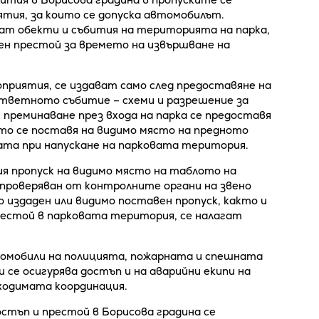
тия, за които се допуска автомобилът.
ат обекти и събития на територията на парка,
ен престой за времето на извършване на
приятия, се издават само след предоставяне на
ответното събитие – схеми и разрешение за
 преминаване през входа на парка се предоставя
то се поставя на видимо място на предното
ата при напускане на парковата територия.
я пропуск на видимо място на таблото на
 проверяван от контролните органи на звено
о издаден или видимо поставен пропуск, както и
рестой в парковата територия, се налагат
томобили на полицията, пожарната и спешната
 се осигурява достъп и на аварийни екипи на
ходимата координация.
стъп и престой в Борисова градина се