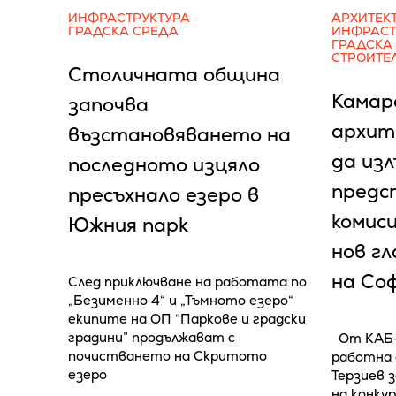
ИНФРАСТРУКТУРА
АРХИТЕК
ГРАДСКА СРЕДА
ИНФРАСТ
ГРАДСКА
СТРОИТЕ
Столичната община
Камар
започва
архит
възстановяването на
да изл
последното изцяло
предс
пресъхнало езеро в
комиси
Южния парк
нов г
на Со
След приключване на работата по
„Безименно 4“ и „Тъмното езеро“
екипите на ОП “Паркове и градски
градини” продължават с
От КАБ-
почистването на Скритото
работна 
езеро
Терзиев 
на конку