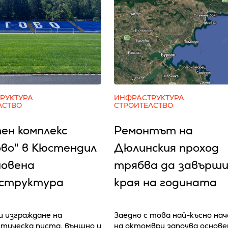
РУКТУРА
ИНФРАСТРУКТУРА
ЛСТВО
СТРОИТЕЛСТВО
ен комплекс
Ремонтът на
ово" в Кюстендил
Дюлинския проход
новена
трябва да завърши
структура
края на годината
 изграждане на
Заедно с това най-късно на
тическа писта, външно и
на октомври започва основе