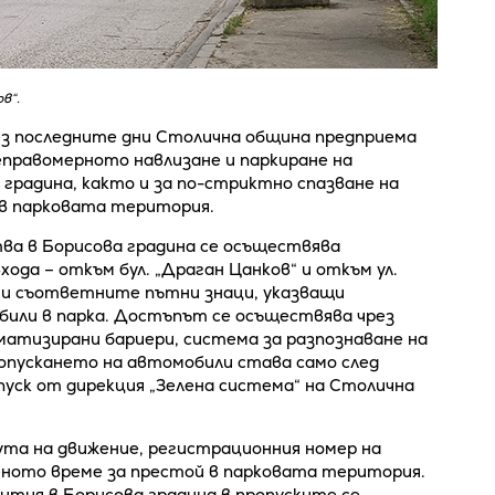
в“.
ез последните дни Столична община предприема
еправомерното навлизане и паркиране на
градина, както и за по-стриктно спазване на
 в парковата територия.
ва в Борисова градина се осъществява
ода – откъм бул. „Драган Цанков“ и откъм ул.
ени съответните пътни знаци, указващи
били в парка. Достъпът се осъществява чрез
матизирани бариери, система за разпознаване на
опускането на автомобили става само след
уск от дирекция „Зелена система“ на Столична
та на движение, регистрационния номер на
ното време за престой в парковата територия.
ития в Борисова градина в пропуските се