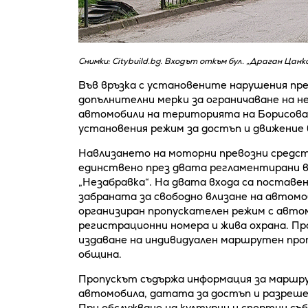
Снимки: Citybuild.bg. Входът откъм бул. „Драган Цанко
Във връзка с установените нарушения пр
допълнителни мерки за ограничаване на н
автомобили на територията на Борисова 
установения режим за достъп и движение
Навлизането на моторни превозни средст
единствено през двата регламентирани вх
„Незабравка“. На двата входа са постав
забраната за свободно влизане на автомо
организиран пропускателен режим с авто
регистрационни номера и жива охрана. Пр
издаване на индивидуален маршрутен проп
община.
Пропускът съдържа информация за маршру
автомобила, датата за достъп и разреше
При обслужване на културни и спортни съб