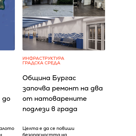
ИНФРАСТРУКТУРА
ГРАДСКА СРЕДА
Община Бургас
започва ремонт на два
 до
от натоварените
подлези в града
чалото
Целта е да се повиши
н
безопасността на