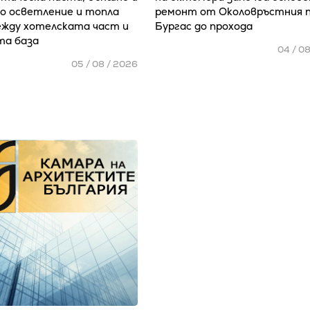
 осветление и топла
ремонт от Околовръстния 
ежду хотелската част и
Бургас до прохода
та база
04 / 0
05 / 08 / 2026