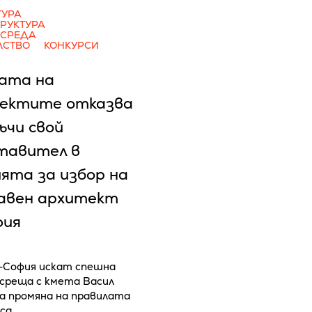
ТУРА
РУКТУРА
 СРЕДА
ЛСТВО
КОНКУРСИ
ата на
ектите отказва
ъчи свой
тавител в
ята за избор на
лавен архитект
фия
София искат спешна
среща с кмета Васил
за промяна на правилата
рса