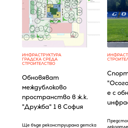
ИНФРАСТРУКТУРА
ИНФРАСТ
ГРАДСКА СРЕДА
СТРОИТЕ
СТРОИТЕЛСТВО
Спорт
Обновяват
"Осог
междублоково
е с об
пространство в ж.к.
инфра
"Дружба" 1 в София
Предстои
Ще бъде реконструирана детска
лекоатле