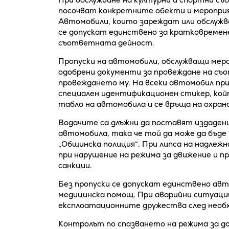
посочват конкретните обекти и мероприя
Автомобили, които зареждат или обслужв
се допускат единствено за кратковремен
съответната дейност.
Пропуски на автомобили, обслужващи меро
одобрени документи за провеждане на съ
провеждането му. На всеки автомобил при
специален идентификационен стикер, кой
табло на автомобила и се връща на охран
Водачите са длъжни да поставят издадени
автомобила, така че той да може да бъде
„Общинска полиция“. При липса на надлежн
при нарушение на режима за движение и п
санкции.
Без пропуски се допускат единствено ав
медицинска помощ. При аварийни ситуации
експлоатационните дружества след необ
Контролът по спазването на режима за до