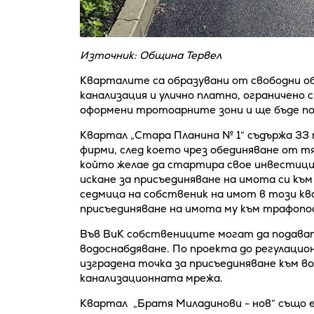
Източник: Община Тервел
Кварталите са образувани от свободни об
канализация и улично платно, ограничено 
оформени тротоарните зони и ще бъде по
Квартал „Стара Планина № 1“ съдържа 33 
фирми, след което чрез обединяване от тя
който желае да стартира свое инвестици
искане за присъединяване на имота си къ
седмица на собственик на имот в този к
присъединяване на имота му към трафопо
Във ВиК собствениците могат да подават 
водоснабдяване. По проекта до регулацио
изградена точка за присъединяване към во
канализационната мрежа.
Квартал „Братя Миладинови - нов“ също е