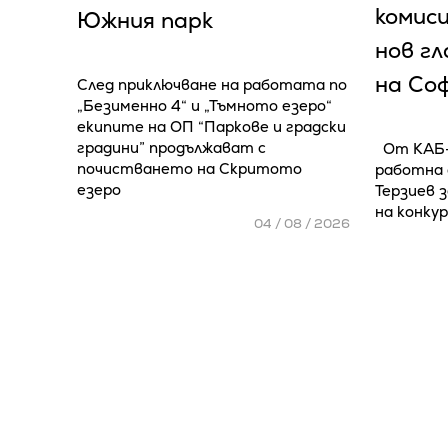
комиси
Южния парк
нов г
на Со
След приключване на работата по
„Безименно 4“ и „Тъмното езеро“
екипите на ОП “Паркове и градски
градини” продължават с
От КАБ-
почистването на Скритото
работна 
езеро
Терзиев 
на конку
04 / 08 / 2026