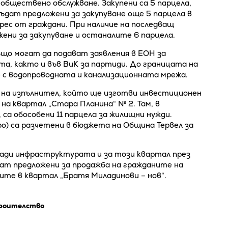
обществено обслужване. Закупени са 5 парцела,
ъдат предложени за закупуване още 5 парцела в
рес от граждани. При наличие на последващ
ени за закупуване и останалите 6 парцела.
що могат да подават заявления в ЕОН за
а, както и във ВиК за партиди. До границата на
е с водопроводната и канализационната мрежа.
р на изпълнител, който ще изготви инвестиционен
на квартал „Стара Планина“ № 2. Там, в
 са обособени 11 парцела за жилищни нужди.
о) са разчетени в бюджета на Община Тервел за
ади инфраструктурата и за този квартал през
ат предложени за продажба на гражданите на
лите в квартал „Братя Миладинови – нов“.
роителство