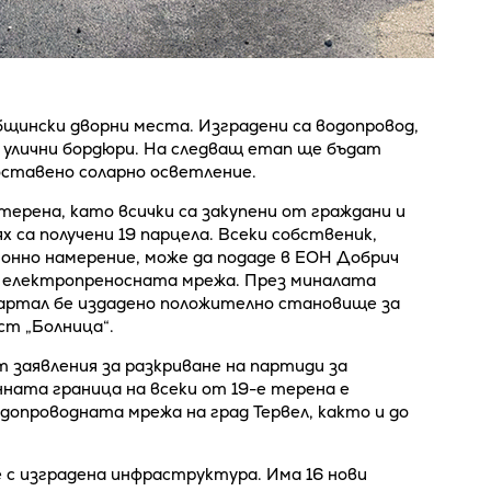
щински дворни места. Изградени са водопровод,
с улични бордюри. На следващ етап ще бъдат
ставено соларно осветление.
терена, като всички са закупени от граждани и
х са получени 19 парцела. Всеки собственик,
онно намерение, може да подаде в ЕОН Добрич
м електропреносната мрежа. През миналата
вартал бе издадено положително становище за
ст „Болница“.
заявления за разкриване на партиди за
нната граница на всеки от 19-е терена е
допроводната мрежа на град Тервел, както и до
 с изградена инфраструктура. Има 16 нови