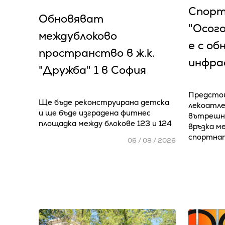
Спорт
Обновяват
"Осог
междублоково
е с об
пространство в ж.к.
инфра
"Дружба" 1 в София
Предстои
Ще бъде реконструирана детска
лекоатле
и ще бъде изградена фитнес
вътрешно
площадка между блокове 123 и 124
връзка м
спортна
06 / 08 / 2026