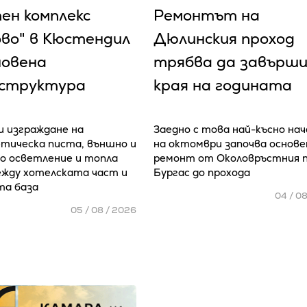
ен комплекс
Ремонтът на
ово" в Кюстендил
Дюлинския проход
новена
трябва да завърши
структура
края на годината
 изграждане на
Заедно с това най-късно на
тическа писта, външно и
на октомври започва основе
 осветление и топла
ремонт от Околовръстния 
ежду хотелската част и
Бургас до прохода
та база
04 / 0
05 / 08 / 2026