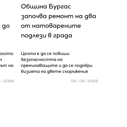
Община Бургас
започва ремонт на два
 до
от натоварените
подлези в града
чалото
Целта е да се повиши
н
безопасността на
път на
преминаващите и да се подобри
визията на двете съоръжения
8 / 2026
04 / 08 / 2026