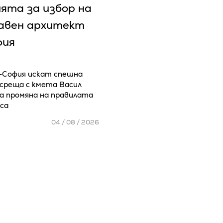
ята за избор на
лавен архитект
фия
София искат спешна
среща с кмета Васил
за промяна на правилата
рса
04 / 08 / 2026