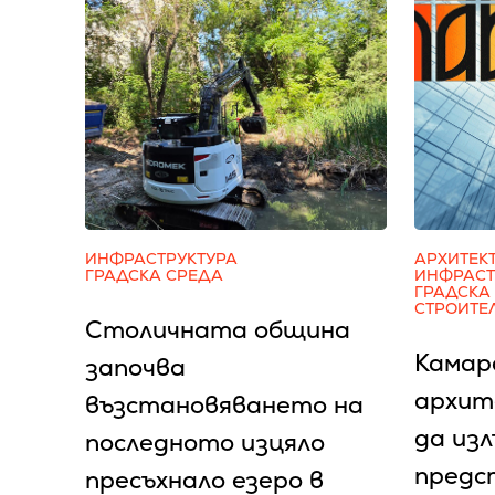
ИНФРАСТРУКТУРА
АРХИТЕК
ГРАДСКА СРЕДА
ИНФРАСТ
ГРАДСКА
СТРОИТЕ
Столичната община
Камар
започва
архит
възстановяването на
да изл
последното изцяло
предс
пресъхнало езеро в