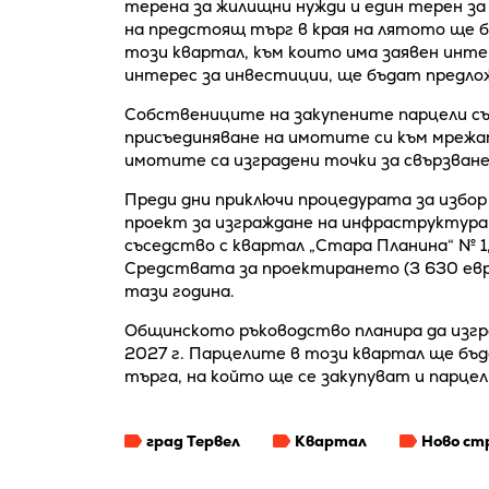
терена за жилищни нужди и един терен за 
на предстоящ търг в края на лятото ще б
този квартал, към които има заявен инте
интерес за инвестиции, ще бъдат предлож
Собствениците на закупените парцели съ
присъединяване на имотите си към мрежат
имотите са изградени точки за свързван
Преди дни приключи процедурата за избо
проект за изграждане на инфраструктура 
съседство с квартал „Стара Планина“ № 1,
Средствата за проектирането (3 630 евр
тази година.
Общинското ръководство планира да изгр
2027 г. Парцелите в този квартал ще бъд
търга, на който ще се закупуват и парце
град Тервел
Квартал
Ново ст