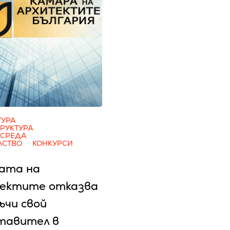
ТУРА
РУКТУРА
 СРЕДА
ЛСТВО
КОНКУРСИ
ата на
ектите отказва
ъчи свой
тавител в