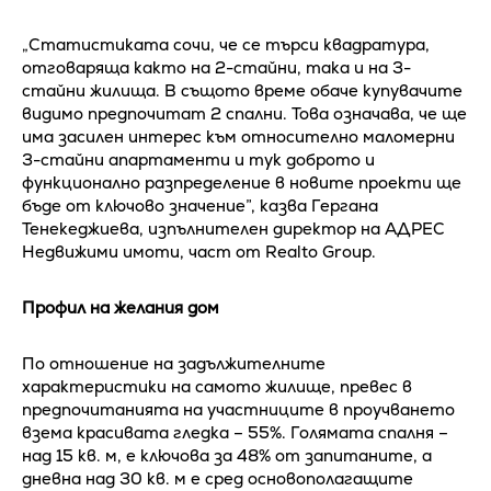
„Статистиката сочи, че се търси квадратура,
отговаряща както на 2-стайни, така и на 3-
стайни жилища. В същото време обаче купувачите
видимо предпочитат 2 спални. Това означава, че ще
има засилен интерес към относително маломерни
3-стайни апартаменти и тук доброто и
функционално разпределение в новите проекти ще
бъде от ключово значение”, казва Гергана
Тенекеджиева, изпълнителен директор на АДРЕС
Недвижими имоти, част от Realto Group.
Профил на желания дом
По отношение на задължителните
характеристики на самото жилище, превес в
предпочитанията на участниците в проучването
взема красивата гледка – 55%. Голямата спалня –
над 15 кв. м, е ключова за 48% от запитаните, а
дневна над 30 кв. м е сред основополагащите