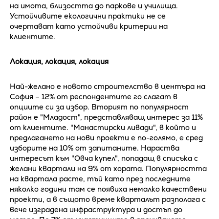
на имота, близостта до паркове и училища.
Устойчивите екологични практики не се
очертават като устойчиви критерии на
клиентите.
Локация, локация, локация
Най-желано е новото строителство в центъра на
София – 12% от респондентите го слагат в
опциите си за избор. Вторият по популярност
район е "Младост", представляващ интерес за 11%
от клиентите. "Манастирски ливади", в който и
предлагането на нови проекти е по-голямо, е сред
изборите на 10% от запитаните. Нараства
интересът към "Овча купел", попадащ в списъка с
желани квартали на 9% от хората. Популярността
на квартала расте, тъй като през последните
няколко години там се появиха немалко качествени
проекти, а в същото време кварталът разполага с
вече изградена инфраструктура и достъп до