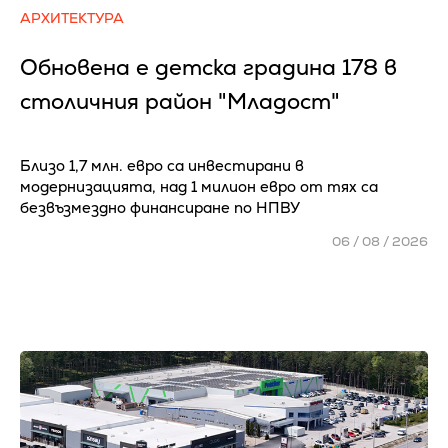
АРХИТЕКТУРА
Обновена е детска градина 178 в
столичния район "Младост"
Близо 1,7 млн. евро са инвестирани в
модернизацията, над 1 милион евро от тях са
безвъзмездно финансиране по НПВУ
06 / 08 / 2026