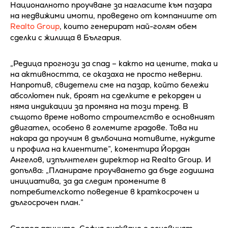
Националното проучване за нагласите към пазара
на недвижими имоти, проведено от компаниите от
Realto Group
, които генерират най-голям обем
сделки с жилища в България.
„Редица прогнози за спад – както на цените, така и
на активността, се оказаха не просто неверни.
Напротив, свидетели сме на пазар, който бележи
абсолютен пик, броят на сделките е рекорден и
няма индикации за промяна на този тренд. В
същото време новото строителство е основният
двигател, особено в големите градове. Това ни
накара да проучим в дълбочина мотивите, нуждите
и профила на клиентите”, коментира Йордан
Ангелов, изпълнтелен директор на Realto Group. И
допълва: „Планираме проучването да бъде годишна
инициатива, за да следим промените в
потребителското поведение в краткосрочен и
дългосрочен план.”