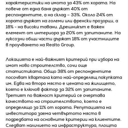
характеристики на имота за 43% от хората. На
повече от една баня държат 40% от
респондентите, а на склад – 33%. Около 24% от
хората държат на големи или френски прозорци, а
18% - на високи тавани. Дрешникът е важен
елемент от интериора за 20% от запитаните. На
луксозни общи части държат 18% от участниците
в проучването на Realto Group.
Локацията е най-важният критерий при избора на
имот ново строителство, сочи още
статистиката. Общо 38% от респондентите
посочват квартала като най-определящ покупката
им. Едва на второ място е цената на жилището,
която е ключов фактор за 32% от запитаните.
Третият по важност критерий се очертава
качеството на строителството, което е
определящо за 11% от хората. Репутацията на
инвеститора заема четвъртото място в
подредбата на основните критерии на клиентите.
Следват наличието на инфраструктура, площта