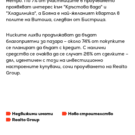
метро. По 7% от участниците в проучването
проявяват интерес към "Кръстова вада" и
"Хладилника", а Бояна е най-желаният квартал в
полите на Витоша, следван от Бистрица.
Ниските лихви продължават да бъдат
благоприятни за пазара – около 74% от покупките
се планират да бъдат с кредит. С налични
средства се очаква да се случат 26% от сделките –
дял, идентичен с този на инвестиционно
настроените купувачи, сочи проучването на Realto
Group.
Недвижими имоти
Ново строителство
Realto Group