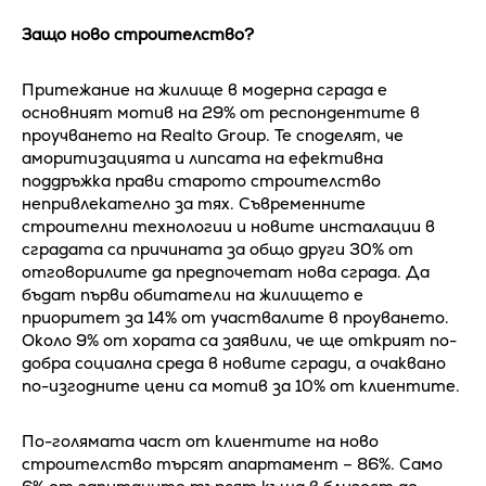
Защо ново строителство?
Притежание на жилище в модерна сграда е
основният мотив на 29% от респондентите в
проучването на Realto Group. Те споделят, че
аморитизацията и липсата на ефективна
поддръжка прави старото строителство
непривлекателно за тях. Съвременните
строителни технологии и новите инсталации в
сградата са причината за общо други 30% от
отговорилите да предпочетат нова сграда. Да
бъдат първи обитатели на жилището е
приоритет за 14% от участвалите в проуването.
Около 9% от хората са заявили, че ще открият по-
добра социална среда в новите сгради, а очаквано
по-изгодните цени са мотив за 10% от клиентите.
По-голямата част от клиентите на ново
строителство търсят апартамент – 86%. Само