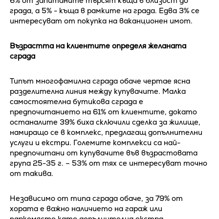
6% от запитаните търсят къща в близост до
града, а 5% - къща в рамките на града. Едва 3% се
интересуват от покупка на ваканционен имот.
Възрастта на клиентите определя желаната
сграда
Типът многофамилна сграда обаче чертае ясна
разделителна линия между купувачите. Малка
самостоятелна бутикова сграда е
предпочитанието на 61% от клиентите, докато
останалите 39% биха сключили сделка за жилище,
намиращо се в комплекс, предлагащ допълнителни
услуги и екстри. Големите комплекси са най-
предпочитани от купувачите във възрастовата
група 25-35 г. – 53% от тях се интересуват точно
от такива.
Независимо от типа сграда обаче, за 79% от
хората е важно наличието на гараж или
паркомясто като допълнителна екстра.