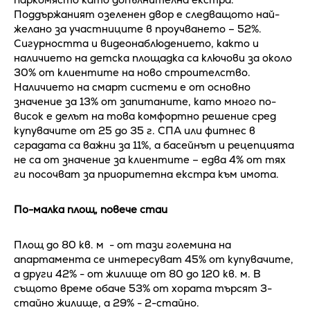
Поддържаният озеленен двор е следващото най-
желано за участниците в проучването – 52%.
Сигурността и видеонаблюдението, както и
наличието на детска площадка са ключови за около
30% от клиентите на ново строителство.
Наличието на смарт системи е от основно
значение за 13% от запитаните, като много по-
висок е делът на това комфортно решение сред
купувачите от 25 до 35 г. СПА или фитнес в
сградата са важни за 11%, а басейнът и рецепцията
не са от значение за клиентите – едва 4% от тях
ги посочват за приоритетна екстра към имота.
По-малка площ, повече стаи
Площ до 80 кв. м - от тази големина на
апартамента се интересуват 45% от купувачите,
а други 42% - от жилище от 80 до 120 кв. м. В
същото време обаче 53% от хората търсят 3-
стайно жилище, а 29% - 2-стайно.