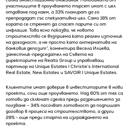
участниците в проучването търсят имот с цел
отдаване под наем, а 33% планират да го
препродадат със спекулативна цел. Само 18% от
хората се стремят да спасят парите си от
инфлация. Това ясно показва, че новото
строителство се възприема като реален източник
на доходност, а не просто като алтернатива на
банковия депозит”, коментира Весела Илиева,
заместник-председател на Съвета на
директорите на Realto Group и управляващ
партньор на Unique Estates I Christie’s International
Real Estate, New Estates и SAVOIR I Unique Estates.
Клиентите имат доверие в инвеститорите в нови
проекти, сочи още проучването. Над 60% от тях са
готови да сключат сделка преди разрешението за
ползване – 34% посочват готовност да подпишат
договор в процеса на строителството, а други
28% - още преди старта на изграждането на
проекта.