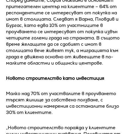
Според данните, София очаквано е основният
притегателен център на клиентите – 64% от
респондентите се интересуват от покупка на
имот в столицата. Следват я Варна, Пловдив и
Бургас, като едва 10% от участниците в
проучването се интересуват от покупка извън
четирите големи града на страната. В същото
време желащите да се сдобият с имот в
столицата вече живеят тук, а миграцията към
града е движена основно от живеещите в по-
малките областни и общински центрове.
Новото строителство като инвестиция
Малко над 70% от участвалите в проучването
търсят жилище за собствено ползване, с
инвестиционни намерения са останалите близо
30% от клиентите.
„Новото строителство поражда у клиентите
силни инвестиционни очаквания. Половината от