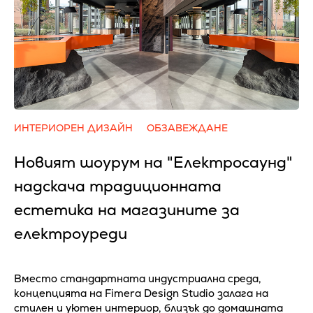
ИНТЕРИОРЕН ДИЗАЙН
ОБЗАВЕЖДАНЕ
Новият шоурум на "Електросаунд"
надскача традиционната
естетика на магазините за
електроуреди
Вместо стандартната индустриална среда,
концепцията на Fimera Design Studio залага на
стилен и уютен интериор, близък до домашната