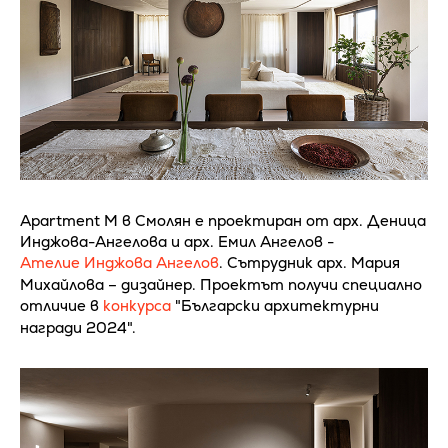
Apartment M в Смолян е проектиран от арх. Деница
Инджова-Ангелова и арх. Емил Ангелов -
Ателие Инджова Ангелов
. Сътрудник арх. Мария
Михайлова – дизайнер. Проектът получи специално
отличие в
конкурса
"Български архитектурни
награди 2024".