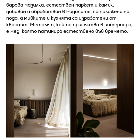
варова мазилка, естествен паркет и камък,
добиван и обработван в Родопите, са положени на
пода, а мивките и кухнята са изработени от
кварцит. Металът, който присъства в интериора,
е мед, която патинира естествено във времето.