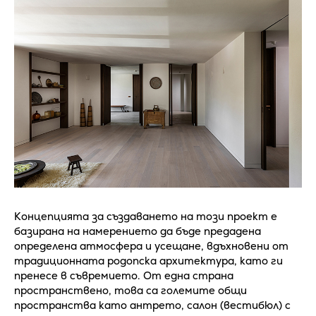
Концепцията за създаването на този проект е
базирана на намерението да бъде предадена
определена атмосфера и усещане, вдъхновени от
традиционната родопска архитектура, като ги
пренесе в съвремието. От една страна
пространствено, това са големите общи
пространства като антрето, салон (вестибюл) с