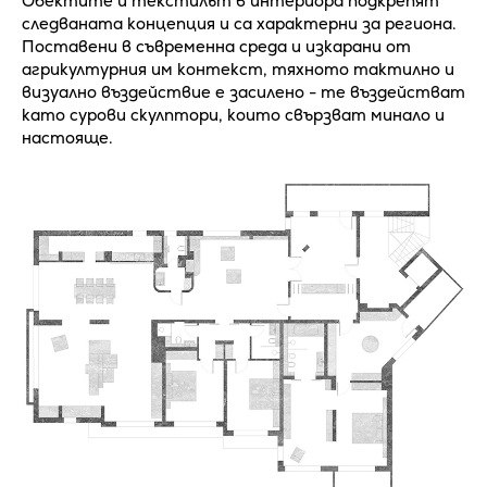
Обектите и текстилът в интериора подкрепят
следваната концепция и са характерни за региона.
Поставени в съвременна среда и изкарани от
агрикултурния им контекст, тяхното тактилно и
визуално въздействие е засилено - те въздействат
като сурови скулптори, които свързват минало и
настояще.