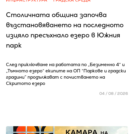
Столичната община започва
възстановяването на последното
изцяло пресъхнало езеро в Южния
парк
След приключване на работата по „Безименно 4“ и
„Тъмното езеро“ екипите на ОП “Паркове и градски
градини” продължават с почистването на
Скритото езеро
04 / 08 / 2026