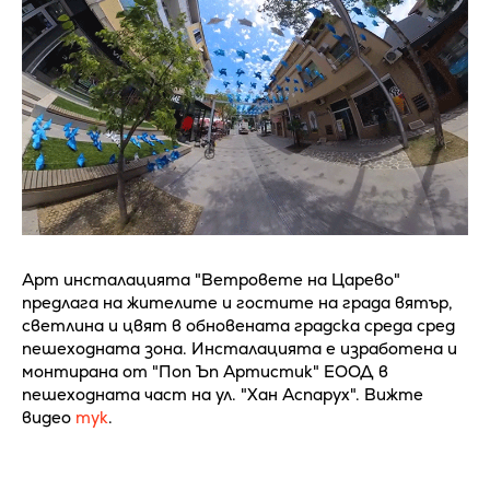
Арт инсталацията "Ветровете на Царево"
предлага на жителите и гостите на града вятър,
светлина и цвят в обновената градска среда сред
пешеходната зона. Инсталацията е изработена и
монтирана от "Поп Ъп Артистик" ЕООД в
пешеходната част на ул. "Хан Аспарух". Вижте
видео
тук
.