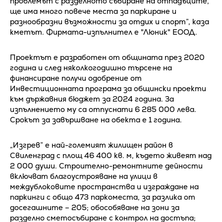
проблемът с разделното събиране на отпадъците,
ще има много повече места за паркиране и
разнообразни възможности за отдих и спорт”, каза
кметът. Фирмата-изпълнител е "Люник" ЕООД.
Проектът е разработен от общината през 2020
година и след няколкогодишно търсене на
финансиране получи одобрение от
Инвестиционната програма за общински проекти
към държавния бюджет за 2024 година. За
изпълнението му са отпуснати 6 285 000 лева.
Срокът за завършване на обекта е 1 година.
„Изгрев” е най-големият жилищен район в
Свиленград с площ 46 400 кв. м, където живеят над
2 000 души. Строително-ремонтните дейности
включват благоустрояване на улици в
междублоковите пространства и изграждане на
паркинги с общо 473 паркоместа, за разлика от
досегашните – 205; обособяване на зони за
разделно сметосъбиране с контрол на достъпа;