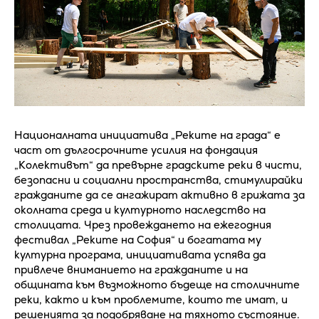
Националната инициатива „Реките на града“ е
част от дългосрочните усилия на фондация
„Колективът“ да превърне градските реки в чисти,
безопасни и социални пространства, стимулирайки
гражданите да се ангажират активно в грижата за
околната среда и културното наследство на
столицата. Чрез провеждането на ежегодния
фестивал „Реките на София“ и богатата му
културна програма, инициативата успява да
привлече вниманието на гражданите и на
общината към възможното бъдеще на столичните
реки, както и към проблемите, които те имат, и
решенията за подобряване на тяхното състояние.