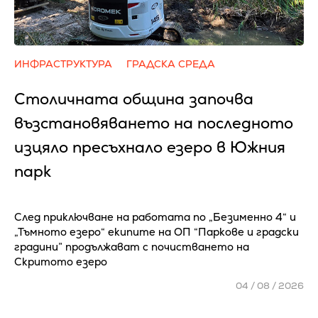
ИНФРАСТРУКТУРА
ГРАДСКА СРЕДА
Столичната община започва
възстановяването на последното
изцяло пресъхнало езеро в Южния
парк
След приключване на работата по „Безименно 4“ и
„Тъмното езеро“ екипите на ОП “Паркове и градски
градини” продължават с почистването на
Скритото езеро
04 / 08 / 2026