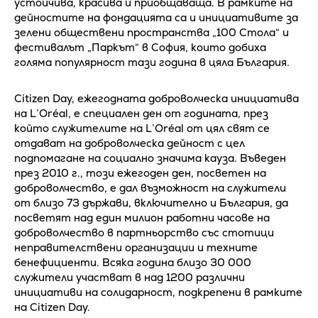
устойчива, красива и приобщаваща. В рамките на
дейностите на фондацията са и инициативите за
зелени обществени пространства „100 Стола“ и
фестивалът „Паркът“ в София, които добиха
голяма популярност тази година в цяла България.
Citizen Day, ежегодната доброволческа инициатива
на L’Oréal, е специален ден от годината, през
който служителите на L’Oréal от цял свят се
отдават на доброволческа дейност с цел
подпомагане на социално значима кауза. Въведен
през 2010 г., този ежегоден ден, посветен на
доброволчество, е дал възможност на служители
от близо 73 държави, включително и България, да
посветят над един милион работни часове на
доброволчество в партньорство със стотици
неправителствени организации и техните
бенефициенти. Всяка година близо 30 000
служители участват в над 1200 различни
инициативи на солидарност, подкрепени в рамките
на Citizen Day.