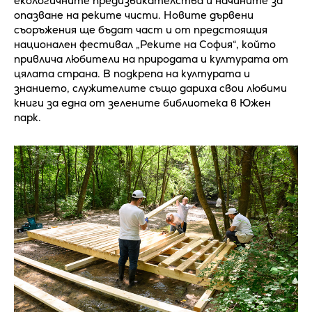
екологичните предизвикателства и начините за
опазване на реките чисти. Новите дървени
съоръжения ще бъдат част и от предстоящия
национален фестивал „Реките на София“, който
привлича любители на природата и културата от
цялата страна. В подкрепа на културата и
знанието, служителите също дариха свои любими
книги за една от зелените библиотека в Южен
парк.