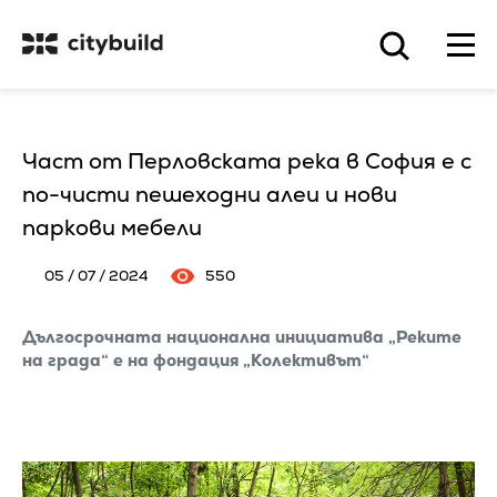
Част от Перловската река в София е с
по-чисти пешеходни алеи и нови
паркови мебели
05 / 07 / 2024
550
Дългосрочната национална инициатива „Реките
на града“ е на фондация „Колективът“