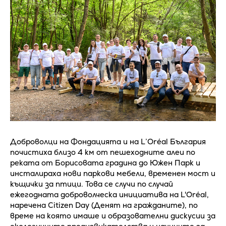
Доброволци на Фондацията и на L’Oréal България
почистиха близо 4 км от пешеходните алеи по
реката от Борисовата градина до Южен Парк и
инсталираха нови паркови мебели, временен мост и
къщички за птици. Това се случи по случай
ежегодната доброволческа инициатива на L'Oréal,
наречена Citizen Day (Денят на гражданите), по
време на която имаше и образователни дискусии за