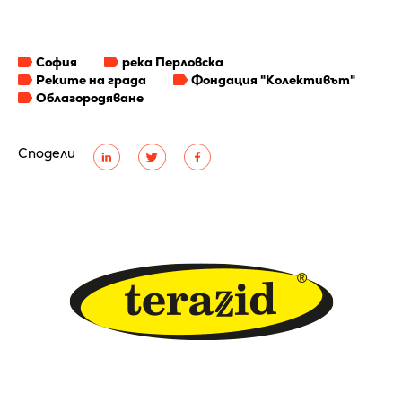
София
река Перловска
Реките на града
Фондация "Колективът"
Облагородяване
Сподели