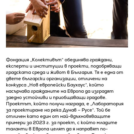
Фондация „Колективът“ обединява граждани,
експерти и институции в проекти, подобряващи
градската среда и живот в България. Тя е една от
двете български организации, отличени на
конкурса „Нов европейски Баухаус“, който
насърчава гражданите на Европа да изградят
заедно устойчиви и приобщаващи градове.
Проектът, който получи награда, е „Лаборатория
за проектиране на река Дунав – Русе“. Той бе
отличен като един от най-вдъхновяващите
примери за 2023 г. за проект, с който младите
таланти в Европа целят да я направят по-