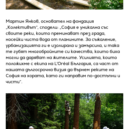
Мартин Янков, основател на фондация
„Колективът“, сподели: „София е уникална със
своите реки, които преминават през града,
носейки чиста вода от планините. За съжаление,
урбанизацията ги е изолирала и замърсила, и така
те губят многобройните си качества, които биха
могли да даряват на жителите. Усилията, които
положихме с екипа на L'Oréal България, са част от
нашата дългосрочна визия да върнем реките на
София на хората, като ги направим по-достъпни и
чисти“.