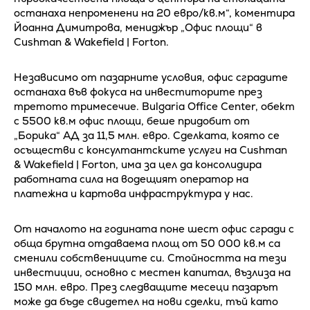
останаха непроменени на 20 евро/кв.м“, коментира
Йоанна Димитрова, мениджър „Офис площи“ в
Cushman & Wakefield | Forton.
Независимо от пазарните условия, офис сградите
останаха във фокуса на инвеститорите през
третото тримесечие. Bulgaria Office Center, обект
с 5500 кв.м офис площи, беше придобит от
„Борика“ АД за 11,5 млн. евро. Сделката, която се
осъществи с консултантските услуги на Cushman
& Wakefield | Forton, има за цел да консолидира
работната сила на водещият оператор на
платежна и картова инфраструктура у нас.
От началото на годината поне шест офис сгради с
обща брутна отдаваема площ от 50 000 кв.м са
сменили собствениците си. Стойността на тези
инвестиции, основно с местен капитал, възлиза на
150 млн. евро. През следващите месеци пазарът
може да бъде свидетел на нови сделки, тъй като