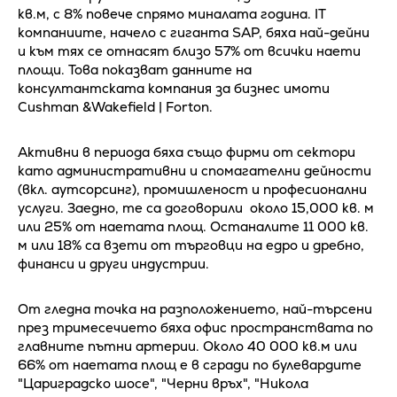
кв.м, с 8% повече спрямо миналата година. IT
компаниите, начело с гиганта SAP, бяха най-дейни
и към тях се отнасят близо 57% от всички наети
площи. Това показват данните на
консултантската компания за бизнес имоти
Cushman &Wakefield | Forton.
Активни в периода бяха също фирми от сектори
като административни и спомагателни дейности
(вкл. аутсорсинг), промишленост и професионални
услуги. Заедно, те са договорили около 15,000 кв. м
или 25% от наетата площ. Останалите 11 000 кв.
м или 18% са взети от търговци на едро и дребно,
финанси и други индустрии.
От гледна точка на разположението, най-търсени
през тримесечието бяха офис пространствата по
главните пътни артерии. Около 40 000 кв.м или
66% от наетата площ е в сгради по булевардите
"Цариградско шосе", "Черни връх", "Никола