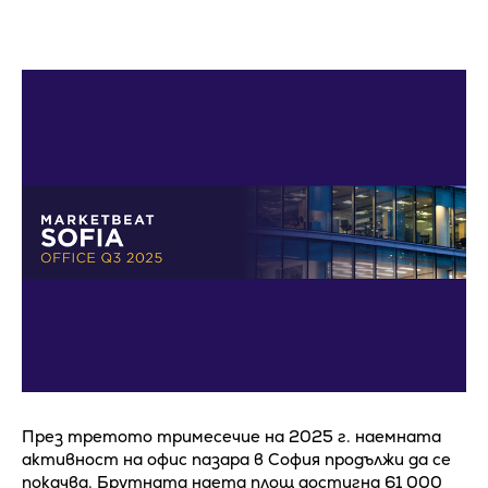
През третото тримесечие на 2025 г. наемната
активност на офис пазара в София продължи да се
покачва. Брутната наета площ достигна 61 000