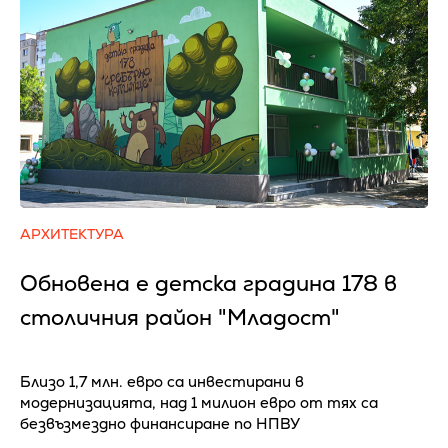
АРХИТЕКТУРА
Обновена е детска градина 178 в
столичния район "Младост"
Близо 1,7 млн. евро са инвестирани в
модернизацията, над 1 милион евро от тях са
безвъзмездно финансиране по НПВУ