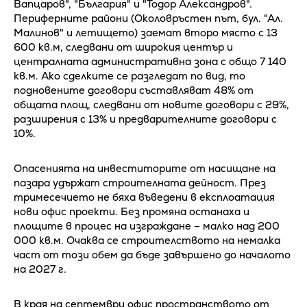
Вапцаров", "България" и "Тодор Александров".
Периферните райони (Околовръстен път, бул. "Ал.
Малинов" и летището) заемат второ място с 13
600 кв.м, следвани от широкия център и
централната административна зона с общо 7 140
кв.м. Ако сделките се разгледат по вид, то
подновените договори съставляват 48% от
общата площ, следвани от новите договори с 29%,
разширения с 13% и предварителните договори с
10%.
Опасенията на инвеститорите от насищане на
пазара удържат строителната дейност. През
тримесечието не бяха въведени в експлоатация
нови офис проекти. Без промяна останаха и
площите в процес на изграждане – малко над 200
000 кв.м. Очаква се строителството на немалка
част от този обем да бъде завършено до началото
на 2027 г.
В края на септември офис пространството от