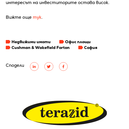
интересът на инвеститорите остава висок.
Вижте още
тук
.
Недвижими имоти
Офис площи
Cushman & Wakefield Forton
София
Сподели