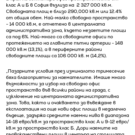
клас А и Б в София възлиза на 2 327 000 кв.м.
Свободната площ е близо 290,000 кв.м или 12.4%
от общия обем. Най-малко свободно пространство
- 14 000 кв.м, е отчетено в централната
административна зона, където незаетите площи
са под 6%. Най-много са свободните офиси по
протежението на главните пътни артерии - 148
000 кв.м (13,1%), а в периферните райони
свободните площи са 106 000 кв. м (14,2%).
„Пазарните условия през изминалото тримесечие
бяха благоприятни за наемателите. Имаше много
възможности за избор на свободно офис
пространство във всички райони на града, с
изключение на централната административна
зона. Това, както и очакването за въвеждане в
експлоатация на още нови офис площи в недалечно
бъдеще, задържа средните наемни нива в диапазона
14-18 евро/кв.м за пространство клас А и 9-12 евро/
кв.м за пространство клас Б. Дори наемите на
първокачествени площи в центъра на столицата