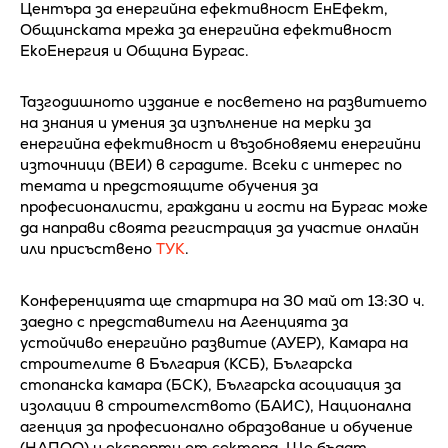
Центъра за енергийна ефективност ЕнЕфект,
Общинската мрежа за енергийна ефективност
ЕкоЕнергия и Община Бургас.
Тазгодишното издание е посветено на развитието
на знания и умения за изпълнение на мерки за
енергийна ефективност и възобновяеми енергийни
източници (ВЕИ) в сградите. Всеки с интерес по
темата и предстоящите обучения за
професионалисти, граждани и гости на Бургас може
да направи своята регистрация за участие онлайн
или присъствено
ТУК
.
Конференцията ще стартира на 30 май от 13:30 ч.
заедно с представители на Агенцията за
устойчиво енергийно развитие (АУЕР), Камара на
строителите в България (КСБ), Българска
стопанска камара (БСК), Българска асоциация за
изолации в строителството (БАИС), Национална
агенция за професионално образование и обучение
(НАПОО) и експерти от сектора. Ще бъдат