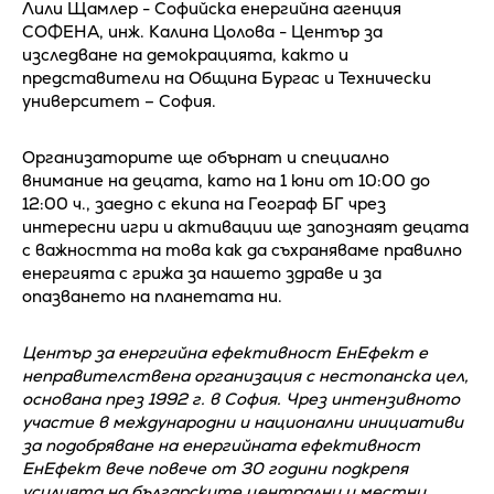
Лили Щамлер - Софийска енергийна агенция
СОФЕНА, инж. Калина Цолова - Център за
изследване на демокрацията, както и
представители на Община Бургас и Технически
университет – София.
Организаторите ще обърнат и специално
внимание на децата, като на 1 юни от 10:00 до
12:00 ч., заедно с екипа на Географ БГ чрез
интересни игри и активации ще запознаят децата
с важността на това как да съхраняваме правилно
енергията с грижа за нашето здраве и за
опазването на планетата ни.
Център за енергийна ефективност ЕнЕфект е
неправителствена организация с нестопанска цел,
основана през 1992 г. в София. Чрез интензивното
участие в международни и национални инициативи
за подобряване на енергийната ефективност
ЕнЕфект вече повече от 30 години подкрепя
усилията на българските централни и местни