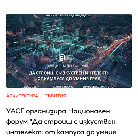
АРХИТЕКТУРА
СЪБИТИЯ
УАСГ организира Национален
форум "Да строиш с изкуствен
интелект: от кампуса до умния