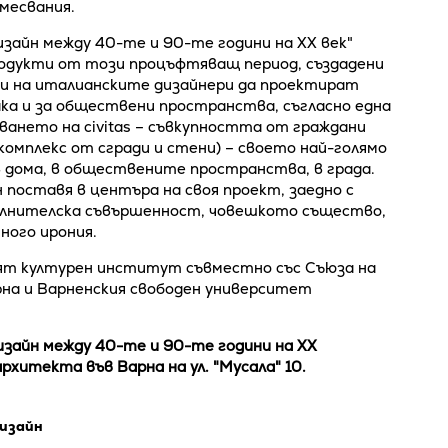
месвания.
зайн между 40-те и 90-те години на ХХ век"
родукти от този процъфтяващ период, създадени
и на италианските дизайнери да проектират
ка и за обществени пространства, съгласно една
ването на civitas – съвкупността от граждани
 комплекс от сгради и стени) – своето най-голямо
в дома, в обществените пространства, в града.
 поставя в центъра на своя проект, заедно с
ълнителска съвършенност, човешкото същество,
ного ирония.
ят културен институт съвместно със Съюза на
на и Варненския свободен университет
зайн между 40-те и 90-те години на ХХ
рхитекта във Варна на ул. "Мусала" 10.
изайн