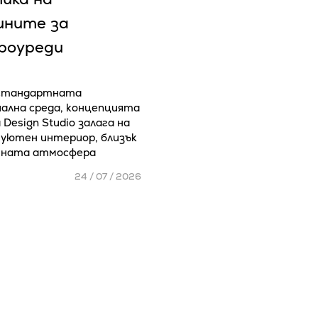
ините за
роуреди
стандартната
ална среда, концепцията
 Design Studio залага на
 уютен интериор, близък
шната атмосфера
24 / 07 / 2026