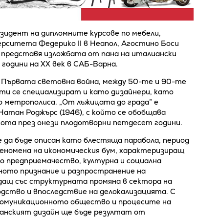
зидент на дипломните курсове по мебели,
рситета Федерико II в Неапол, Агостино Боси
и представя изложбата от пана на итaлиански
години на ХХ век в САБ-Варна.
а Първата световна война, между 50-те и 90-те
ти се специализират и като дизайнери, като
 метрополиса. „От лъжицата до града” е
Натан Роджърс (1946), с който се обобщава
сота през онези плодотворни петдесет години.
 да бъде описан като блестяща парабола, период
феномена на икономическия бум, характеризиращ
о предприемачество, културна и социална
ното признание и разпространение на
падащ със структурната промяна в сектора на
дство и впоследствие на делокализацията. С
комуникационното общество и процесите на
ианският дизайн ще бъде резултат от