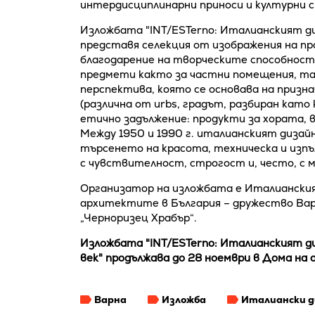
интердисциплинарни приноси и културни с
Изложбата "INT/ESTerno: Италианският ди
представя селекция от изображения на п
благодарение на творческите способност
предмети както за частни помещения, та
перспектива, която се основава на призна
(различна от urbs, градът, разбиран като
етично задължение: продукти за хората, 
Между 1950 и 1990 г. италианският дизайн
търсенето на красота, техническа и изп
с чувствителност, строгост и, често, с м
Организатор на изложбата е Италиански
архитектите в България – дружество Вар
„Черноризец Храбър“.
Изложбата "INT/ESTerno: Италианският ди
век" продължава до 28 ноември в Дома на а
Варна
Изложба
Италиански д