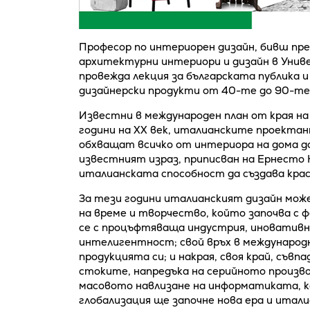
Професор по интериорен дизайн, бивш пре
архитектурни интериори и дизайн в Униве
провежда лекция за българската публика 
дизайнерски продукти от 40-те до 90-те 
Известни в международен план от края н
години на XX век, италианските проектан
обхващат всичко от интериора на дома до
известният израз, приписван на Ернесто 
италианската способност да създава кра
За тези години италианският дизайн може
на време и творчество, който започва с 
се с процъфтяваща индустрия, иновативн
интелигентност; свой връх в международ
продукцията си; и накрая, своя край, съв
стоките, напредъка на серийното произво
масовото навлизане на информатиката, 
глобализация ще започне нова ера и итал