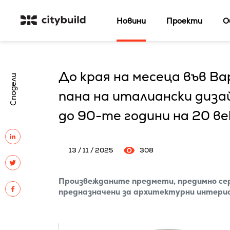
Новини
Проекти
О
До края на месеца във Ва
Сподели
пана на итaлиански диза
до 90-те години на 20 ве
13 / 11 / 2025
308
Произвежданите предмети, предимно се
предназначени за архитектурни интерио