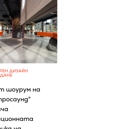
РЕН ДИЗАЙН
ЖДАНЕ
т шоурум на
тросаунд"
ача
ционната
ика на