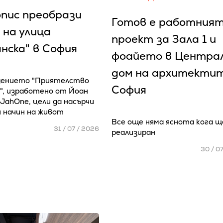
пис преобрази
Готов е работния
 на улица
проект за Зала 1 и
нска" в София
фоайето в Центра
дом на архитектит
дението "Приятелство
София
о", изработено от Йоан
 JahOne, цели да насърчи
 начин на живот
Все още няма яснота кога щ
31 / 07 / 2026
реализиран
30 / 0