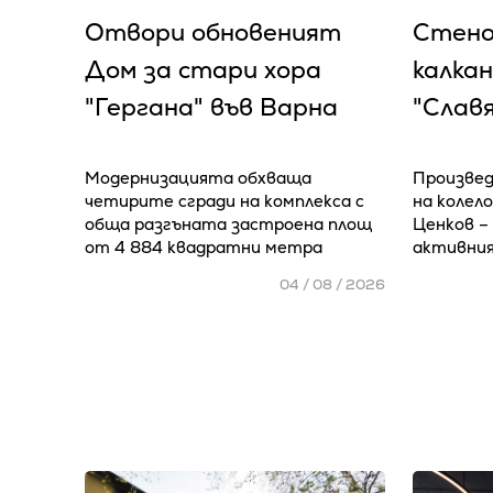
Отвори обновеният
Стено
Дом за стари хора
калкан
"Гергана" във Варна
"Славя
Модернизацията обхваща
Произве
четирите сгради на комплекса с
на колел
обща разгъната застроена площ
Ценков –
от 4 884 квадратни метра
активния
04 / 08 / 2026