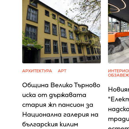
АРХИТЕКТУРА
АРТ
ИНТЕРИО
ОБЗАВЕ
Община Велико Търново
Новия
иска от държавата
"Елек
стария жп пансион за
надск
Национална галерия на
тради
българския килим
естет