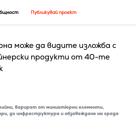
бщност
Публикувай проект
рна може да видите изложба с
йнерски продукти от 40-те
к
рийни, варират от миниатюрни елементи,
ри, до инфраструктура и обзавеждане на града