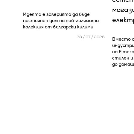
магаз
Идеята е галерията да бъде
елект
постоянен дом на най-голямата
колекция от български килими
28 / 07 / 2026
Вместо 
индустри
на Fimera
стилен и
до дома