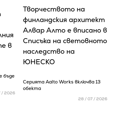
Творчеството на
т
финландския архитект
Алвар Алто е вписано в
лния
Списъка на световното
е в
наследство на
ЮНЕСКО
е бъде
Серията Aalto Works включва 13
обекта
7 / 2026
28 / 07 / 2026