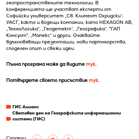
геопространствените технологии. В
конференцията ще участват експерти от
Софийски университет „Св. Климент Охридски“,
УАСГ, както и водещи компании, като HEXAGON AB,
„ТехноЛогика“, „Геодетект“, „Географика“, "ГАП
Консулт", „Мапекс“ и други. Очаквайте
вдъхновяващи презентации, нови партньорства,
споделен опит и свежи идеи.
Пълна програма може да видите
тук
.
Потвърдете своето присъствие
тук
.
ГИС Алианс
Световен ден на Географските информационни
системи (ГИС)
Сподели