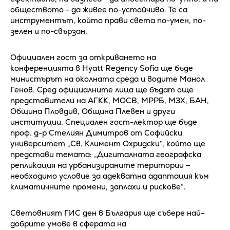
обществото - да живее по-устойчиво. Те са
инструментът, който прави света по-умен, по-
зелен и по-свързан.
Официален гост за откриването на
конференцията в Hyatt Regency Sofia ще бъде
министърът на околната среда и водите Манол
Генов. Сред официалните лица ще бъдат още
представители на АГКК, МОСВ, МРРБ, МЗХ, БАН,
Община Пловдив, Община Плевен и други
институции. Специален гост-лектор ще бъде
проф. д-р Стелиян Димитров от Софийски
университет „Св. Климент Охридски“, който ще
представи темата: „Дигиталната географска
репликация на урбанизираните територии –
необходимо условие за адекватна адаптация към
климатичните промени, заплахи и рискове“.
Световният ГИС ден в България ще събере най-
добрите умове в сферата на