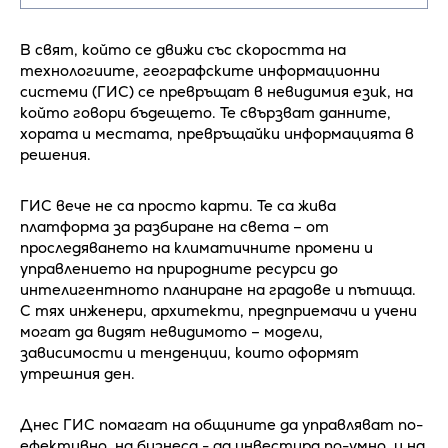
В свят, който се движи със скоростта на
технологиите, географските информационни
системи (ГИС) се превръщат в невидимия език, на
който говори бъдещето. Те свързват данните,
хората и местата, превръщайки информацията в
решения.
ГИС вече не са просто карти. Те са жива
платформа за разбиране на света – от
проследяването на климатичните промени и
управлението на природните ресурси до
интелигентното планиране на градове и пътища.
С тях инженери, архитекти, предприемачи и учени
могат да видят невидимото – модели,
зависимости и тенденции, които оформят
утрешния ден.
Днес ГИС помагат на общините да управляват по-
ефективно, на бизнеса - да инвестира по-умно, и на