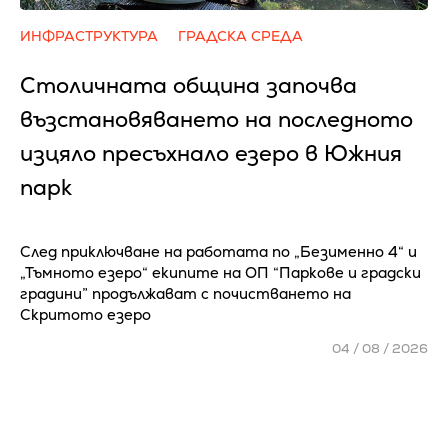
ИНФРАСТРУКТУРА
ГРАДСКА СРЕДА
Столичната община започва
възстановяването на последното
изцяло пресъхнало езеро в Южния
парк
След приключване на работата по „Безименно 4“ и
„Тъмното езеро“ екипите на ОП “Паркове и градски
градини” продължават с почистването на
Скритото езеро
04 / 08 / 2026