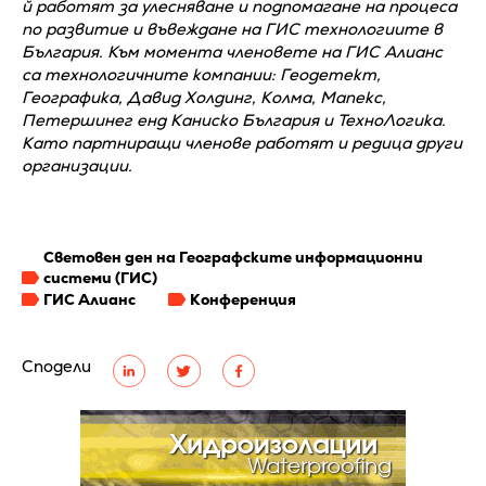
й работят за улесняване и подпомагане на процеса
по развитие и въвеждане на ГИС технологиите в
България. Към момента членовете на ГИС Алианс
са технологичните компании: Геодетект,
Географика, Давид Холдинг, Колма, Мапекс,
Петершинег енд Каниско България и ТехноЛогика.
Като партниращи членове работят и редица други
организации.
Световен ден на Географските информационни
системи (ГИС)
ГИС Алианс
Конференция
Сподели