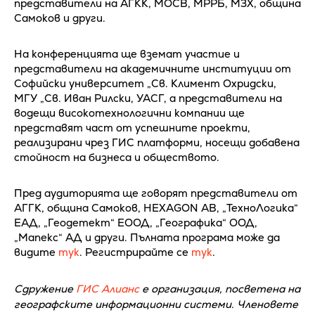
представители на АГКК, МОСВ, МРРБ, МЗХ, община
Самоков и други.
На конференцията ще вземат участие и
представители на академичните институции от
Софийски университет „Св. Климент Охридски,
МГУ „Св. Иван Рилски, УАСГ, а представители на
водещи високотехнологични компании ще
представят част от успешните проекти,
реализирани чрез ГИС платформи, носещи добавена
стойност на бизнеса и обществото.
Пред аудиторията ще говорят представители от
АГГК, община Самоков, HEXAGON AB, „ТехноЛогика“
ЕАД, „Геодетект“ ЕООД, „Географика“ ООД,
„Мапекс“ АД и други. Пълната програма може да
видите
тук
. Регистрирайте се
тук
.
Сдружение
ГИС Алианс
е организация, посветена на
географските информационни системи. Членовете