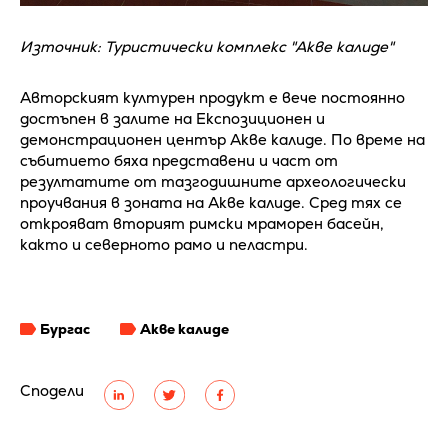
Източник: Туристически комплекс "Акве калиде"
Авторският културен продукт е вече постоянно
достъпен в залите на Експозиционен и
демонстрационен център Акве калиде. По време на
събитието бяха представени и част от
резултатите от тазгодишните археологически
проучвания в зоната на Акве калиде. Сред тях се
открояват вторият римски мраморен басейн,
както и северното рамо и пеластри.
Бургас
Акве калиде
Сподели