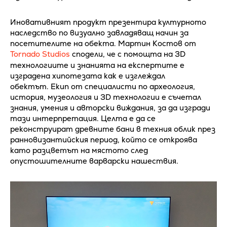
Иновативният продукт презентира културното
наследство по визуално завладяващ начин за
посетителите на обекта. Мартин Костов от
Tornado Studios
сподели, че с помощта на 3D
технологиите и знанията на експертите е
изградена хипотезата как е изглеждал
обектът. Екип от специалисти по археология,
история, музеология и 3D технологии е съчетал
знания, умения и авторски виждания, за да изгради
тази интерпретация. Целта е да се
реконструират древните бани в техния облик през
ранновизантийския период, който се откроява
като разцветът на мястото след
опустошителните варварски нашествия.