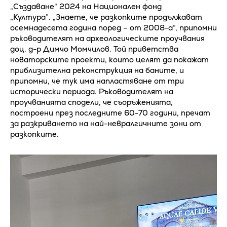
„Създаване“ 2024 на Национален фонд
„Култура”. „Знаете, че разкопките продължават
осемнадесета година поред – от 2008-а“, припомни
ръководителят на археологическите проучвания
доц. д-р Димчо Момчилов. Той приветства
новаторските проекти, които целят да покажат
приблизителна реконструкция на баните, и
припомни, че тук има напластяване от три
исторически периода. Ръководителят на
проучванията сподели, че съоръженията,
построени през последните 60-70 години, пречат
за разкриването на най-невралгичните зони от
разкопките.