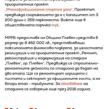
приоритетния проект
„Многофункционална спортна зала“
. Проектът
предвижда съоръжението да е с капацитет от 3
200 души с 358 паркоместа. Вижте още в
обществената поръчка
тук
.
МРРБ предоставя на Община Плевен средства в
размер до 8 462 000 лв., представляващи
максималната финансова подкрепа, за цялостната
реализация и на приоритетния проект „Ремонт,
реконструкция и модернизация на стадион
„Плевен“, гр. Плевен“. Предвижда се строително-
ремонтните дейности по стадиона да бъдат на
два етапа. Ще се ремонтират игрището с
пистата и секторът за официалните гости, а на
втори етап - трибуните. За
обновяване
на
стадиона се говореше още през 2016 година.