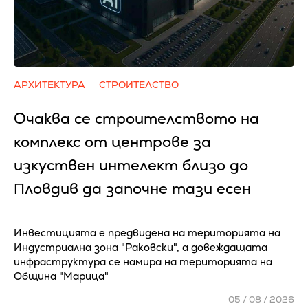
АРХИТЕКТУРА
СТРОИТЕЛСТВО
Очаква се cтpoитeлcтвoтo нa
ĸoмплeĸc oт цeнтpoвe зa
изĸycтвeн интeлeĸт близo дo
Πлoвдив да зaпoчнe тaзи eceн
Инвестицията е предвидена на територията на
Индустриална зона "Раковски", а довеждащата
инфраструктура се намира на територията на
Община "Марица"
05 / 08 / 2026