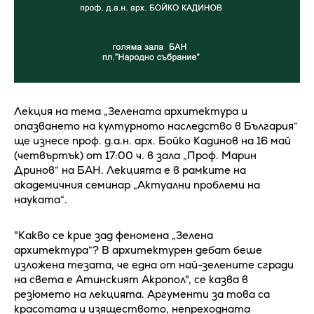
Лекция на тема „Зелената архитектура и
опазването на културното наследство в България“
ще изнесе проф. д.а.н. арх. Бойко Кадинов на 16 май
(четвъртък) от 17:00 ч. в зала „Проф. Марин
Дринов“ на БАН. Лекцията е в рамките на
академичния семинар „Актуални проблеми на
науката“.
"Какво се крие зад феномена „Зелена
архитектура“? В архитектурен дебат беше
изложена тезата, че една от най-зелените сгради
на света е Атинският Акропол", се казва в
резюмето на лекцията. Аргументи за това са
красотата и изяществото, непреходната