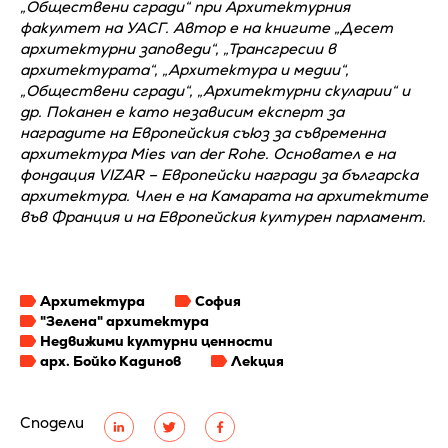
„Обществени сгради“ при Архитектурния
факултет на УАСГ. Автор е на книгите „Десет
архитектурни заповеди“, „Трансгресии в
архитектурата“, „Архитектура и медии“,
„Обществени сгради“, „Архитектурни скуларии“ и
др. Поканен е като независим експерт за
наградите на Европейския съюз за съвременна
архитектура Mies van der Rohe. Основател е на
фондация VIZAR – Европейски награди за българска
архитектура. Член е на Камарата на архитектите
във Франция и на Европейския културен парламент.
Архитектура
София
"Зелена" архитектура
Недвижими културни ценности
арх. Бойко Кадинов
Лекция
Сподели