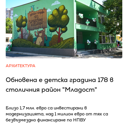
АРХИТЕКТУРА
Обновена е детска градина 178 в
столичния район "Младост"
Близо 1,7 млн. евро са инвестирани в
модернизацията, над 1 милион евро от тях са
безвъзмездно финансиране по НПВУ