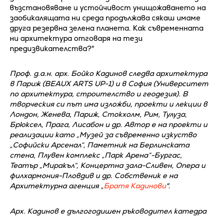
възстановяване и устойчивост унищожаването на
заобикалящата ни среда продължава сякаш имаме
друга резервна зелена планета. Как съвременната
ни архитектура отговаря на тези
предизвикателства?"
Проф. д.а.н. арх. Бойко Кадинов следва архитектура
в Париж (BEAUX ARTS UP-1) и в София (Университет
по архитектура, строителство и геодезия). В
творческия си път има изложби, проекти и лекции в
Лондон, Женева, Париж, Стокхолм, Рим, Тулуза,
Брюксел, Прага, Лисабон и др. Автор е на проекти и
реализации като „Музей за съвременно изкуство
„Софийски Арсенал“, Паметник на Берлинската
стена, Плувен комплекс „Парк Арена“-Бургас,
Театър „Миракъл“, Концертна зала-Сливен, Опера и
филхармония-Пловдив и др. Собственик е на
Архитектурна агенция „
Братя Кадинови
".
Арх. Кадинов е дългогодишен ръководител катедра