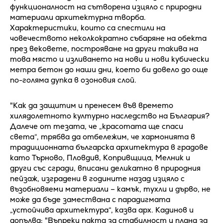
функционалност на сътворена изцяло с природни
материали архитектурна творба.
Характеристики, които са спестили на
човечеството неколкократно събаряне на обекта
през вековете, построяване на други такива на
това място и изливането на нови и нови кубически
метра бетон до наши дни, което би довело до още
по-голяма дупка в озоновия слой.
"Как да защитим и пренесем във времето
хилядолетното културно наследство на България?
Далече от тезата, че „красотата ще спаси
света“, трябва да отбележим, че хармонията в
традиционната българска архитектура в градове
като Търново, Пловдив, Копривщица, Мелник и
други със сгради, вписани деликатно в природния
пейзаж, изградени в годините назад изцяло с
възобновяеми материали – камък, тухли и дърво, не
може да бъде замествана с парадигмата
„устойчива архитектура“, казва арх. Кадинов и
допълва: "Въпреки пакта за стабилност и плана за