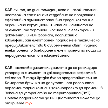
КАБ счита, че дигитализацията е наложителна и
неотложна стъпка към създаване на прозрачна и
ефективна административна среда, която ще
ограничава корупционния натиск. Замяната на
обемистите хартиени носители с електронни
документи в PDF формат, подписани с
квалифициран електронен подпис не е техническо
предизвикателство в съвременния свят, където
електронното банкиране и електронната поща са
неразделна част от ежедневието.
КАБ настоява дигитализацията да се реализира
успоредно с цялостна законодателна реформа в
сектора. В тази връзка вчера представители на
Камарата връчиха на депутати от ресорната
парламентарна комисия законопроект за промени в
Закона за устройство на територията (ЗУТ).
Повече подробности за инициативата можете да
откриете
тук
.