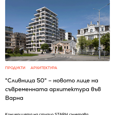
ПРОДУКТИ
АРХИТЕКТУРА
"Сливница 50" – новото лице на
съвременната архитектура във
Варна
Концепцията на студио STARH съчетава