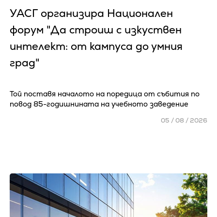
УАСГ организира Национален
форум "Да строиш с изкуствен
интелект: от кампуса до умния
град"
Той поставя началото на поредица от събития по
повод 85-годишнината на учебното заведение
05 / 08 / 2026