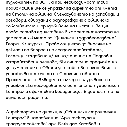
възложител по ЗОП, а при необходимост това
правомощие ще се упражнява директно от кмета
на Столична община. Съгласуването на заповеди и
договори, свързани с разпореждане с общинска
собственост и придобиване на имоти и вещни
права остава единствено в компетентността на
заместник-кмета по “Финанси и здравеопазване”
Георги Клисурски. Правомощието за внасяне на
доклади по въпроси на градоустройството,
касаещи създаване и/или изменение на Подробни
устройствени планове, включително предложения
за изменение на Общия устройствен план, вече се
упражнява от кмета на Столична община.
Промените са въведени с оглед осигуряване на
управленска последователност, институционален
контрол и ефективна координация в дейността на
администрацията.
Директорът на дирекция „Общински строителен
контрол“ в направление “Архитектура и
градоустройство” арх. Божидар Касабов и