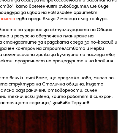
ство“, като временният ръководител ще бъде
роцедура за избор на нов главен архитект.
начена
едва преди близо 7 месеца след конкурс.
ането на задание за актуализацията на Общия
тно и ресурсно обезпечено планиране на
а стандартите за градската среда за по-красив и
озрачен контрол на строителството и мерки
 целенасочена грижа за културното наследство;
оекти; прозрачност на процедурите и на крайния
ето всички очакваме, ще предложа ново, много по-
вата структура на Столична община, където
с ясно разграничени отговорности, силен
ни технически звена, които работят в синхрон.
астоящата седмица,“ заявява Терзиев.