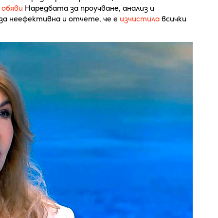
,
обяви
Наредбата за проучване, анализ и
за неефективна и отчете, че е
изчистила
всички