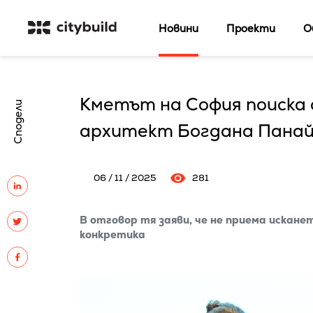
Новини
Проекти
О
Кметът на София поиска 
Сподели
архитект Богдана Пана
06 / 11 / 2025
281
В отговор тя заяви, че не приема искане
конкретика