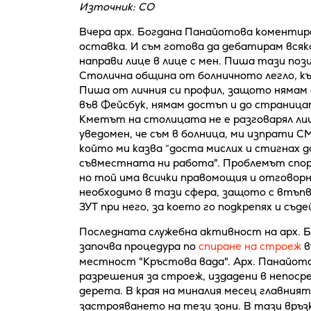
Източник: СО
Вчера арх. Богдана Панайотова коментир
оставка. И съм готова да дебатирам всяко
направи лице в лице с мен. Пиша тази поз
Столична община от болничното легло, к
Пиша от личния си профил, защото нямам
във Фейсбук, нямам достъп и до страница
Кметът на столицата не е разговарял лице
уведомен, че съм в болница, ми изпрати С
който ми казва “доста мислих и стигнах д
съвместната ни работа". Проблемът спор
но той има всички правомощия и отговорн
необходимо в тази сфера, защото с втъпв
ЗУТ при него, за което го подкрепях и съде
Последната служебна активност на арх. 
започва процедура по
спиране на строеж
в
местност "Кръстова вада". Арх. Панайотов
разрешения за строеж, издадени в непоср
дерета. В края на миналия месец главни
застрояването на тези зони. В тази връз