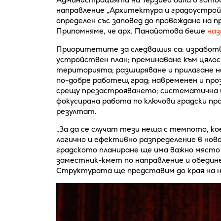
направление „Архитектура и градоустрой
определен със заповед до провеждане на п
Припомняме, че арх. Панайотова беше
наз
Приоритетите за следващия са: изработв
устройствен план; преминаване към цялос
територията; разширяване и прилагане н
по-добре работещ град; навременен и пр
срещу презастрояването; систематична и
фокусирана работа по ключови градски пр
резултат.
„За да се случат тези неща с темпото, ко
логично и ефективно разпределение в но
градското планиране ще има важно място 
заместник-кмет по направление и обедине
Структурата ще представим до края на н