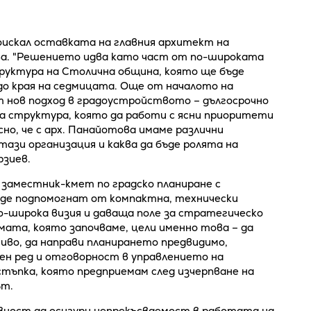
оискал оставката на главния архитект на
ва. "Решението идва като част от по-широката
уктура на Столична община, която ще бъде
до края на седмицата. Още от началото на
т нов подход в градоустройството – дългосрочно
на структура, която да работи с ясни приоритети
но, че с арх. Панайотова имаме различни
тази организация и каква да бъде ролята на
рзиев.
 заместник-кмет по градско планиране с
бъде подпомогнат от компактна, технически
о-широка визия и даваща поле за стратегическо
мата, която започваме, цели именно това – да
иво, да направи планирането предвидимо,
сен ред и отговорност в управлението на
стъпка, която предприемам след изчерпване на
ът.
вност да осигури непрекъсваемост в работата на