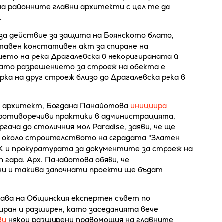
а районните главни архитекти с цел те да
.
за действие за защита на Боянското блато,
ъставен констативен акт за спиране на
то на река Драгалевска в некоригираната й
като разрешението за строеж на обекта е
ка на друг строеж близо до Драгалевска река в
ен архитект, Богдана Панайотова
инициира
противоречиви практики в администрацията,
ача до столичния мол Paradise, заяви, че ще
 около строителството на сградата "Златен
 и прокуратурата за документите за строеж на
 гара. Арх. Панайотова обяви, че
ни и такива започнати проекти ще бъдат
ава на Общинския експертен съвет по
ран и разширен, като заседанията вече
ви
някои разширени правомощия на главните