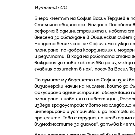
Източник: СО
Вчера кметът на София Васил Терзиев е п
Столична община арх. Богдана Панайото
реформа в администрацията и новата стр
внесена за обсъждане в Общинския съвет 
мандата беше ясно, че София има нужда о
планиране, по-добра координация и модер
и резултати. В хода на работата стана яс
виждания за това как трябва да изглежда 
главния архитект в нея“, посочва Васил Те
По думите му бъдещето на София изисква
визионерски начин на мислене, който да 
фокусирана администрация, обслужваща п
планиране, иновации и инвестиции.„Рефор
изведе градоустройството на следващо н
интегрирано и устойчиво, и да постави я
процесите. Това е трудна, но необходима 
възможностите за диалог“, допълва кмет
Администрацията на Терзиев била в гото