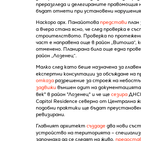
преразгледа и делегираните правомощия н
бъдат отнети при установени нарушения
Наскоро арх. Панайотова
представи
план 
а вчера стана ясно, че след проверка е с
строителството. Проверка по протежение
част е направена още в район „Витоша“, 
отменено. Планирана била още една провер
район „Лозенец“.
Малко след като беше назначена за глав
експертни консултации за обсъждане на 
отказа
разрешение за строеж на небостърг
задвижи
външен одит на документацията
век" в район "Лозенец" и че ще
сезира
ДНСК
Capitol Residence северно от Централна жп
подобни практики ще бъдат преустанове
ревизирани.
Главният архитект
създаде
два нови съст
устройство на територията – специализи
започнаха да се следят на живо,
предоста