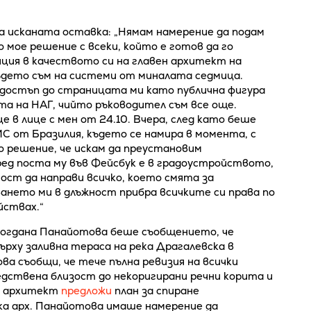
а исканата оставка: „Нямам намерение да подам
 мое решение с всеки, който е готов да го
иция в качеството си на главен архитект на
ъдето съм на системи от миналата седмица.
 достъп до страницата ми като публична фигура
та на НАГ, чийто ръководител съм все още.
 в лице с мен от 24.10. Вчера, след като беше
МС от Бразилия, където се намира в момента, с
о решение, че искам да преустановим
ед поста му във Фейсбук е в градоустройството,
ост да направи всичко, което смята за
ането ми в длъжност прибра всичките си права по
йствах.“
Богдана Панайотова беше съобщението, че
ърху заливна тераса на река Драгалевска в
а съобщи, че тече пълна ревизия на всички
едствена близост до некоригирани речни корита и
ят архитект
предложи
план за спиране
ка арх. Панайотова имаше намерение да