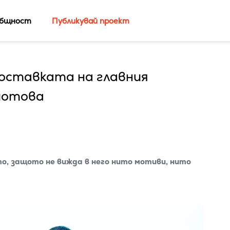
бщност
Публикувай проект
оставката на главния
йотова
то, защото не вижда в него нито мотиви, нито