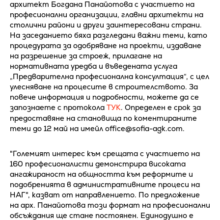
архитект Богдана Панайотова с участието на
професионални организации, главни архитекти на
столични райони и други заинтересовани страни.
На заседанието бяха разгледани важни теми, като
процедурата за одобряване на проекти, издаване
на разрешение за строеж, прилагане на
нормативната уредба и въведената услуга
„Предварителна професионална консултация“, с цел
улесняване на процесите в строителството. За
повече информация и подробности, можете да се
запознаете с протокола
ТУК
. Определен е срок за
предоставяне на становища по коментираните
теми до 12 май на имейл office@sofia-agk.com.
"Големият интерес към срещата с участието на
160 професионалисти демонстрира високата
ангажираност на общността към реформите и
подобренията в административните процеси на
НАГ", казват от направлението. По предложение
на арх. Панайотова този формат на професионални
обсъждания ще стане постоянен. Единодушно е