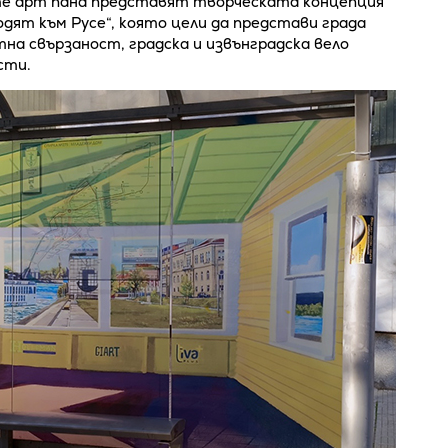
те арт пана представят творческата концепция
одят към Русе“, която цели да представи града
а свързаност, градска и извънградска вело
сти.