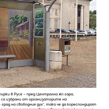
ирки в Русе – пред Централна жп гара,
 са избрани от организаторите на
град на свободния дух“, така че да кореспондират