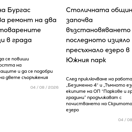
а Бургас
Столичната общи
ва ремонт на два
започва
товарените
възстановяването
и в града
последното изцяло
пресъхнало езеро в
Южния парк
да се повиши
остта на
ащите и да се подобри
на двете съоръжения
След приключване на работ
„Безименно 4“ и „Тъмното ез
04 / 08 / 2026
екипите на ОП “Паркове и г
градини” продължават с
почистването на Скритот
езеро
04 / 0