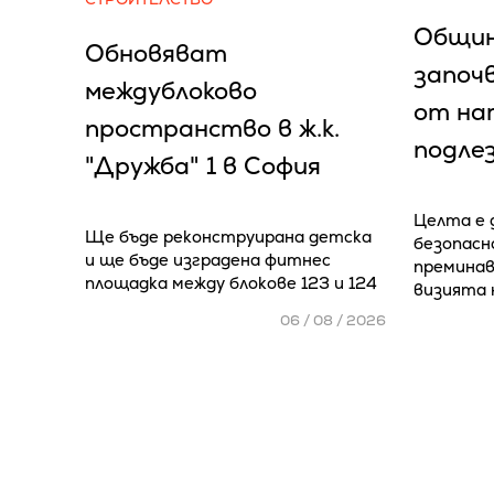
Общин
Обновяват
започ
междублоково
от на
пространство в ж.к.
подлез
"Дружба" 1 в София
Целта е 
Ще бъде реконструирана детска
безопасн
и ще бъде изградена фитнес
преминав
площадка между блокове 123 и 124
визията 
06 / 08 / 2026