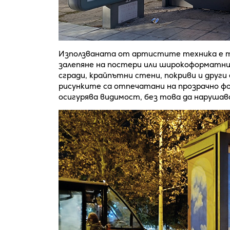
Използваната от артистите техника е та
залепяне на постери или широкоформатни
сгради, крайпътни стени, покриви и други
рисунките са отпечатани на прозрачно фо
осигурява видимост, без това да наруша