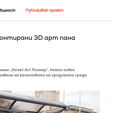
бщност
Публикувай проект
 монтирани 3D арт пана
ия „Street Art Пленер“, който освен
бряване на качеството на градската среда