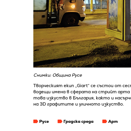
Снимки: Община Русе
Творческият екип „Giart“ се състои от с
водещи имена в сферата на стрийт арта у
това изкуство в България, както и насър
на 3D графитите и уличното изкуство.
Русе
Градска среда
Арт