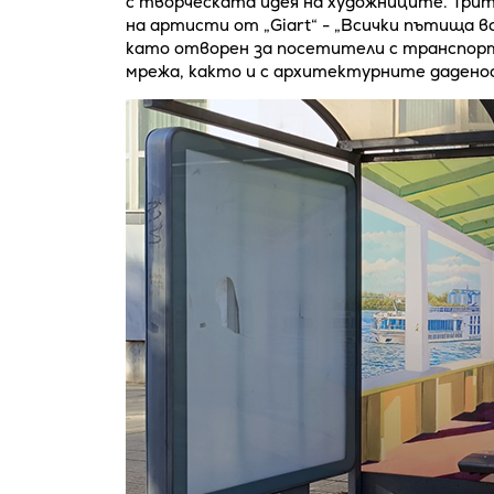
с творческата идея на художниците. Три
на артисти от „Giart“ - „Всички пътища в
като отворен за посетители с транспортн
мрежа, както и с архитектурните дадено