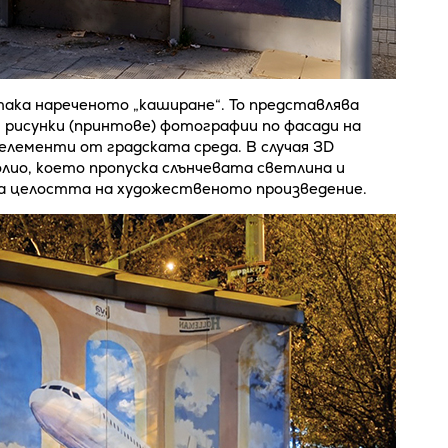
ка нареченото „каширане“. То представлява
 рисунки (принтове) фотографии по фасади на
 елементи от градската среда. В случая 3D
лио, което пропуска слънчевата светлина и
ва целостта на художественото произведение.