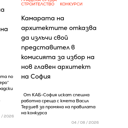
СТРОИТЕЛСТВО
КОНКУРСИ
на
Камарата на
архитектите отказва
 на
да излъчи свой
представител в
комисията за избор на
нов главен архитект
на София
ата по
еро“
радски
От КАБ-София искат спешна
о
работна среща с кмета Васил
Терзиев за промяна на правилата
на конкурса
8 / 2026
04 / 08 / 2026