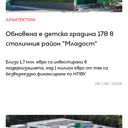
АРХИТЕКТУРА
Обновена е детска градина 178 в
столичния район "Младост"
Близо 1,7 млн. евро са инвестирани в
модернизацията, над 1 милион евро от тях са
безвъзмездно финансиране по НПВУ
06 / 08 / 2026