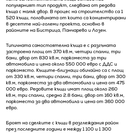
популярният тип продукт, следвана от редова
къща с малък двор. В процес на строителство са 1
520 къщи, половината от които са концентрирани
в десетте най-големи проекта, основно в
районите на Бистрица, Панчарево и Лозен.
Типичната самостоятелна къща е с разгъната
застроена площ от 370 кв.м, четири спални, три
бани, двор от 830 кв.м, паркоместа за три
автомобила и цена около 550 000 евро с ДДС и
паркомясто. Къщите-близнаци обичайно са с площ
от 330 кв.м, четири спални, три бани, двор от 300
кв.м, паркоместа за два автомобила и цена от 475
000 евро. Редовите къщи имат площ около 260
кв.м, три спални, средно 2.8 бани, двор от 160 кв.м,
паркоместа за два автомобила и цена от 360 000
евро.
Броят на сделките с къщи в разглеждания район
през последните години е между 1 100 и 1 300