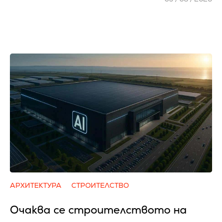
АРХИТЕКТУРА
СТРОИТЕЛСТВО
Очаква се cтpoитeлcтвoтo нa