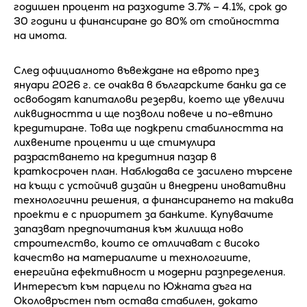
годишен процент на разходите 3.7% – 4.1%, срок до
30 години и финансиране до 80% от стойността
на имота.
След официалното въвеждане на еврото през
януари 2026 г. се очаква в българските банки да се
освободят капиталови резерви, което ще увеличи
ликвидността и ще позволи повече и по-евтино
кредитиране. Това ще подкрепи стабилността на
лихвените проценти и ще стимулира
разрастването на кредитния пазар в
краткосрочен план. Наблюдава се засилено търсене
на къщи с устойчив дизайн и внедрени иновативни
технологични решения, а финансирането на такива
проекти е с приоритет за банките. Купувачите
запазват предпочитания към жилища ново
строителство, които се отличават с високо
качество на материалите и технологиите,
енергийна ефективност и модерни разпределения.
Интересът към парцели по Южната дъга на
Околовръстен път остава стабилен, докато