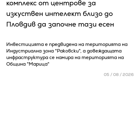
ĸoмплeĸc oт цeнтpoвe зa
изĸycтвeн интeлeĸт близo дo
Πлoвдив да зaпoчнe тaзи eceн
Инвестицията е предвидена на територията на
Индустриална зона "Раковски", а довеждащата
инфраструктура се намира на територията на
Община "Марица"
05 / 08 / 2026