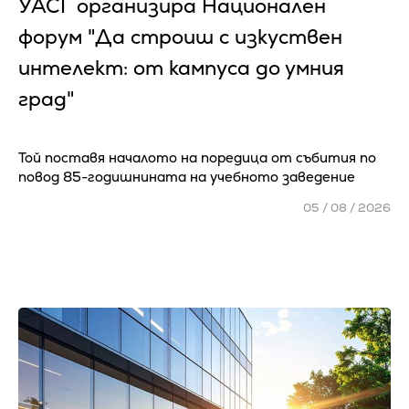
УАСГ организира Национален
форум "Да строиш с изкуствен
интелект: от кампуса до умния
град"
Той поставя началото на поредица от събития по
повод 85-годишнината на учебното заведение
05 / 08 / 2026