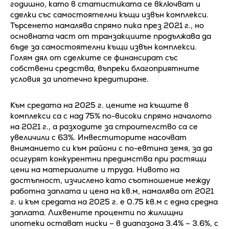
годишно, като в статистиката се включват и
сделки със самостоятелни къщи извън комплекси.
Търсенето намалява спрямо пика през 2021 г., но
основната част от транзакциите продължава да
бъде за самостоятелни къщи извън комплекси.
Голям дял от сделките се финансират със
собствени средства, въпреки благоприятните
условия за ипотечно кредитиране.
Към средата на 2025 г. цените на къщите в
комплекси са с над 75% по-високи спрямо началото
на 2021 г., а разходите за строителство са се
увеличили с 63%. Инвеститорите насочват
вниманието си към райони с по-евтина земя, за да
осигурят конкурентни предимства при растящи
цени на материалите и труда. Нивото на
достъпност, изчислено като съотношение между
работна заплата и цена на кв.м, намалява от 2021
г. и към средата на 2025 г. е 0.75 кв.м с една средна
заплата. Лихвените проценти по жилищни
ипотеки остават ниски – в диапазона 3.4% – 3.6%, с