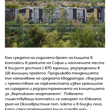
Към средата на годината броят на къщите в
комплекси в рамките на София и населените места
в близост достига 1 870 единици, разпределени в
118 жилищни проекта. Продължава тенденцията
към намаляване на средната квадратура, свързана
с преместване на паркоместата извън границите
на сградата и разпространението на концепцията
за „вертикален апартамент“. Повечето
съществуващи комплекси се намират по Южната
дъга на Околовръстния път, както и в близки села,
като самостоятелната къща остава най-