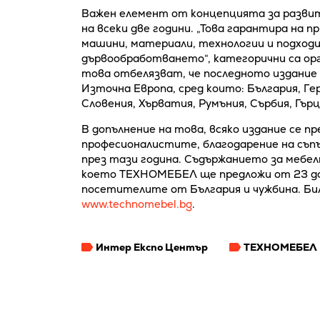
Важен елемент от концепцията за разви
на всеки две години. „Това гарантира на
машини, материали, технологии и подход
дървообработването“, категорични са ор
това отбелязват, че последното издание
Източна Европа, сред които: България, Ге
Словения, Хърватия, Румъния, Сърбия, Гърц
В допълнение на това, всяко издание се 
професионалистите, благодарение на съ
през тази година. Съдържанието за мебе
което ТЕХНОМЕБЕЛ ще предложи от 23 до 
посетителите от България и чужбина. Би
www.technomebel.bg
.
Интер Експо Център
ТЕХНОМЕБЕЛ