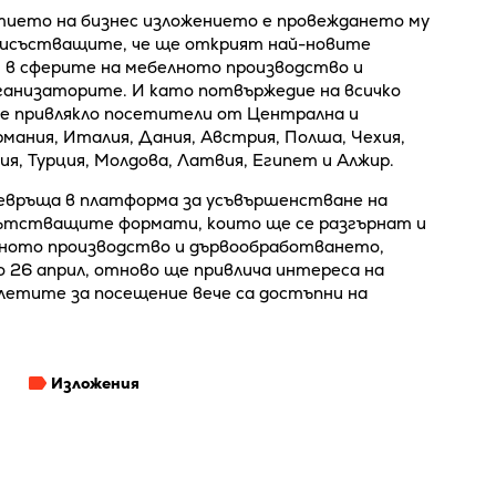
тието на бизнес изложението е провеждането му
 присъстващите, че ще открият най-новите
и в сферите на мебелното производство и
ганизаторите. И като потвържедие на всичко
 е привлякло посетители от Централна и
рмания, Италия, Дания, Австрия, Полша, Чехия,
ия, Турция, Молдова, Латвия, Египет и Алжир.
превръща в платформа за усъвършенстване на
пътстващите формати, които ще се разгърнат и
лното производство и дървообработването,
26 април, отново ще привлича интереса на
летите за посещение вече са достъпни на
Изложения