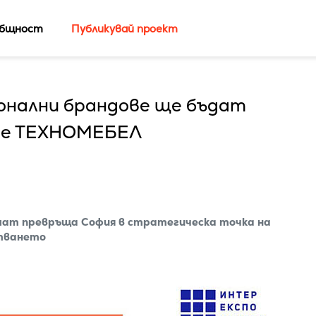
бщност
Публикувай проект
онални брандове ще бъдат
ние ТЕХНОМЕБЕЛ
мат превръща София в стратегическа точка на
тването