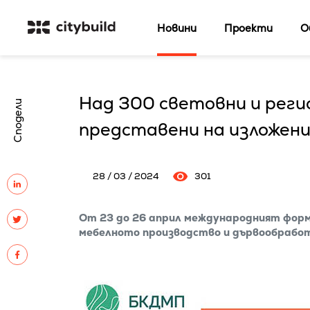
Новини
Проекти
О
Над 300 световни и реги
Сподели
представени на изложе
28 / 03 / 2024
301
От 23 до 26 април международният фор
мебелното производство и дървообрабо