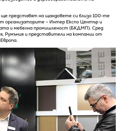
е ще представят на щандовете си близо 100-те
ат организаторите – Интер Експо Център и
ата и мебелна промишленост (БКДМП). Сред
я, Румъния и представители на компании от
 Европа.