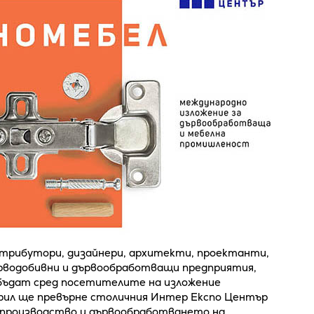
стрибутори, дизайнери, архитекти, проектанти,
ърводобивни и дървообработващи предприятия,
бъдат сред посетителите на изложение
рил ще превърне столичния Интер Експо Център
 производство и дървообработването на