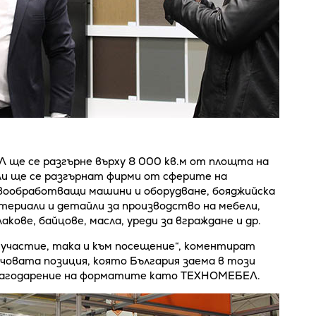
ще се разгърне върху 8 000 кв.м от площта на
ли ще се разгърнат фирми от сферите на
вообработващи машини и оборудване, бояджийска
териали и детайли за производство на мебели,
кове, байцове, масла, уреди за вграждане и др.
 участие, така и към посещение“, коментират
човата позиция, която България заема в този
благодарение на форматите като ТЕХНОМЕБЕЛ.