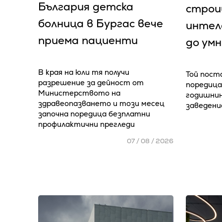
България детска
строи
болница в Бургас вече
интел
приема пациенти
до умн
В края на юли тя получи
Той пост
разрешение за дейност от
поредица
Министерството на
годишнин
здравеопазването и този месец
заведени
започна поредица безплатни
профилактични прегледи
07 / 08 / 2026