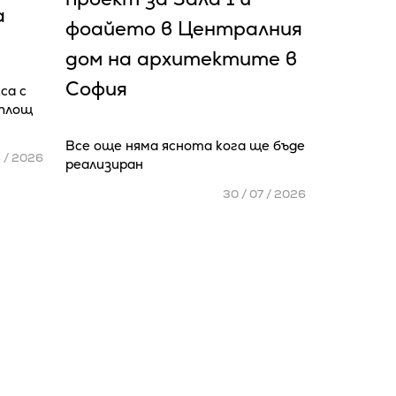
а
фоайето в Централния
дом на архитектите в
София
са с
 площ
Все още няма яснота кога ще бъде
8 / 2026
реализиран
30 / 07 / 2026