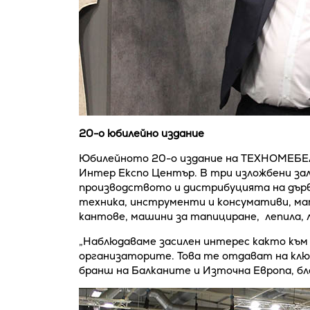
20-о юбилейно издание
Юбилейното 20-о издание на ТЕХНОМЕБЕЛ 
Интер Експо Център. В три изложбени за
производството и дистрибуцията на дър
техника, инструменти и консумативи, ма
кантове, машини за тапициране, лепила, ла
„Наблюдаваме засилен интерес както към
организаторите. Това те отдават на клю
бранш на Балканите и Източна Европа, 