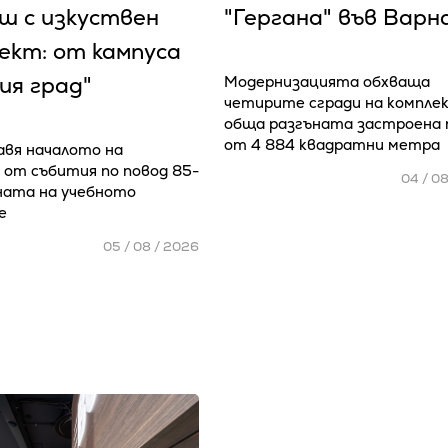
ш с изкуствен
"Гергана" във Варн
ект: от кампуса
ия град"
Модернизацията обхваща
четирите сгради на комплек
обща разгъната застроена
от 4 884 квадратни метра
авя началото на
 от събития по повод 85-
04 / 0
ата на учебното
е
05 / 08 / 2026