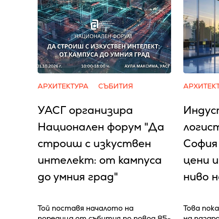
АРХИТЕКТУРА
СЪБИТИЯ
АРХИТЕК
УАСГ организира
Индус
Национален форум "Да
логис
строиш с изкуствен
София
интелект: от кампуса
цени и
до умния град"
ниво 
Той поставя началото на
Това пока
поредица от събития по повод 85-
на пазар