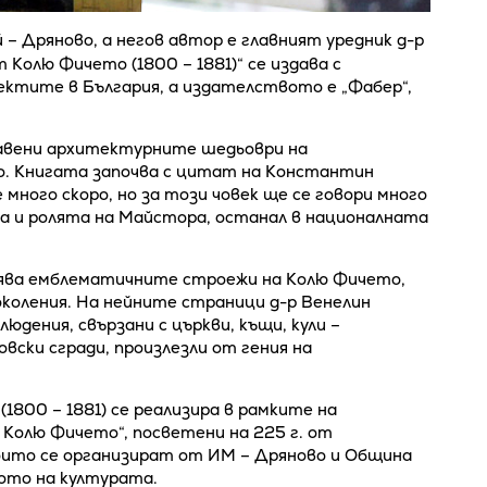
 – Дряново, а негов автор е главният уредник д-р
Колю Фичето (1800 – 1881)“ се издава с
ектите в България, а издателството е „Фабер“,
тавени архитектурните шедьоври на
о. Книгата започва с цитат на Константин
 много скоро, но за този човек ще се говори много
а и ролята на Майстора, останал в националната
дява емблематичните строежи на Колю Фичето,
околения. На нейните страници д-р Венелин
юдения, свързани с църкви, къщи, кули –
вски сгради, произлезли от гения на
800 – 1881) се реализира в рамките на
Колю Фичето“, посветени на 225 г. от
оито се организират от ИМ – Дряново и Община
ото на културата.