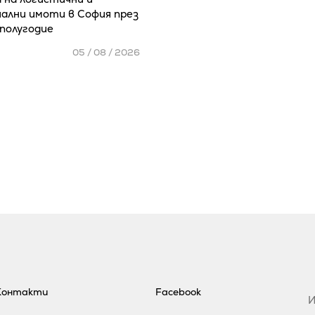
ални имоти в София през
полугодие
05 / 08 / 2026
Контакти
Facebook