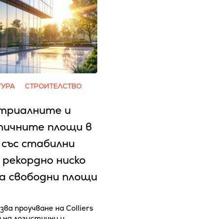
ТУРА
СТРОИТЕЛСТВО
триалните и
тичните площи в
 със стабилни
 рекордно ниско
на свободни площи
зва проучване на Colliers
а на логистични и