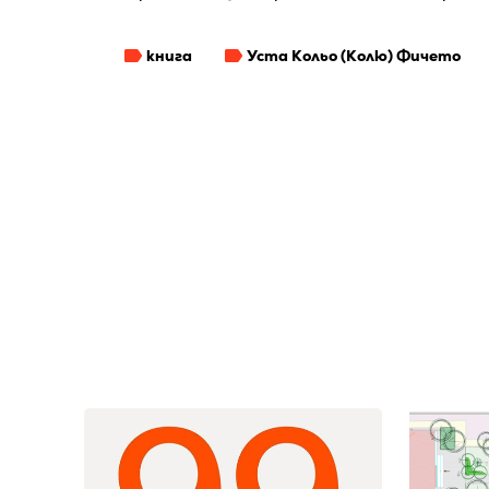
книга
Уста Кольо (Колю) Фичето