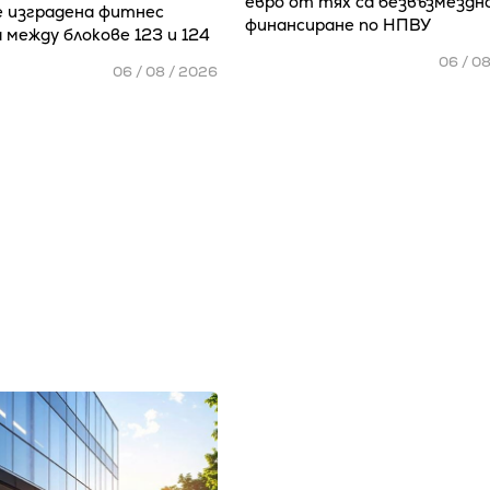
евро от тях са безвъзмездн
е изградена фитнес
финансиране по НПВУ
 между блокове 123 и 124
06 / 0
06 / 08 / 2026