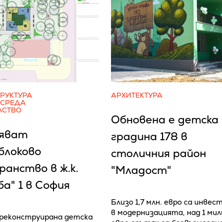
РУКТУРА
АРХИТЕКТУРА
 СРЕДА
ЛСТВО
Обновена е детска
яват
градина 178 в
блоково
столичния район
анство в ж.к.
"Младост"
а" 1 в София
Близо 1,7 млн. евро са инвес
в модернизацията, над 1 ми
реконструирана детска