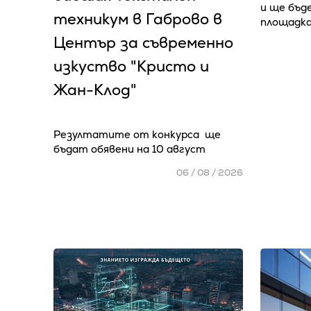
и ще бъд
техникум в Габрово в
площадка
Център за съвременно
изкуство "Кристо и
Жан-Клод"
Резултатите от конкурса ще
бъдат обявени на 10 август
06 / 08 / 2026