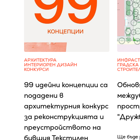
АРХИТЕКТУРА
ИНФРАСТ
ИНТЕРИОРЕН ДИЗАЙН
ГРАДСКА
КОНКУРСИ
СТРОИТЕ
99 идейни концепции са
Обнов
подадени в
между
архитектурния конкурс
простр
за реконструкцията и
"Дружб
преустройството на
бившия Текстилен
Ще бъде 