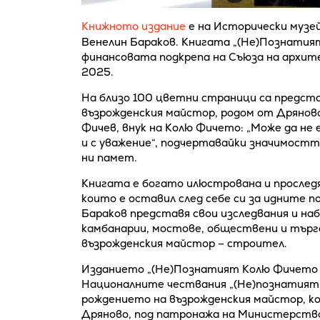
Книжното издание
е на Исторически музей
Венелин Бараков. Книгата „(Не)Познатият 
финансовата подкрепа на Съюза на архит
2025.
На близо 100 цветни страници са предс
възрожденския майстор, родом от Дрянов
Фичев, внук на Колю Фичето: „Може да не е
и с уважение“, подчертавайки значимостт
ни памет.
Книгата е богато илюстрована и просле
които е оставил след себе си за идните п
Бараков представя свои изследвания и набл
камбанарии, мостове, обществени и търго
възрожденския майстор – строител.
Изданието „(Не)Познатият Колю Фичето (1
Националните чествания „(Не)познатият 
рождението на възрожденския майстор, к
Дряново, под патронажа на Министерств