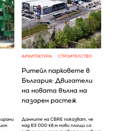
АРХИТЕКТУРА
СТРОИТЕЛСТВО
Ритейл парковете в
България: Двигатели
на новата вълна на
пазарен растеж
тирани
Данните на CBRE показват, че
лион
над 63 000 кв.м нови площи са