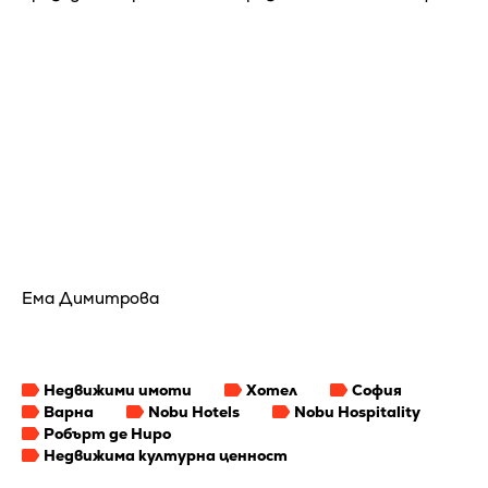
Ема Димитрова
Недвижими имоти
Хотел
София
Варна
Nobu Hotels
Nobu Hospitality
Робърт де Ниро
Недвижима културна ценност