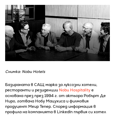
Снимка: Nobu Hotels
Базираната в САЩ марка за луксозни хотели,
ресторанти и резиденции
Nobu Hospitality
е
основана през през 1994 г. от актьора Робърт Де
Ниро, готвача Нобу Мацухиса и филмовия
продуцент Меир Тепер. Според информация в
профила на компанията в LinkedIn първия си хотел