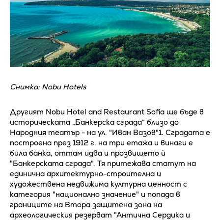
Снимка: Nobu Hotels
Другият Nobu Hotel and Restaurant Sofia ще бъде в
историческата „Банкерска сграда“ близо до
Народния театър - на ул. "Иван Вазов"1. Сградата е
построена през 1912 г. на три етажа и винаги е
била банка, оттам идва и прозвището ѝ
"Банкерската сграда". Тя притежава статут на
единична архитектурно-строителна и
художествена недвижима културна ценност с
категория "национално значение" и попада в
границите на Втора защитена зона на
археологическия резерват "Антична Сердика и