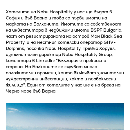
Хотелите на Nobu Hospitality у нас ще бъдат в
София и във Варна и това са първи имоти на
марката на Балканите. Имотите са собственост
на инвеститора в недвижими имоти BSPF Bulgaria,
част от регистрираната на остров Ман Black Sea
Property, и на местния хотелски оператор GHV-
Dolphins, посочва Nobu Hospitality. Тревър Хоруел,
изпълнителен директор Nobu Hospitality Group,
коментира в LinkedIn: "България е прекрасна
страна. На Балканите се случват много
положителни промени, които включват значителни
чуждестранни инвестиции, както и първокласни
жилища". Eдин от хотелите у нас ще е на брега на
Черно море във Варна.