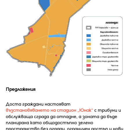
Предложения
Доста граждани настояват
възстановяването на стадион „Юнак“
с трибуни и
обслужваща сграда да отпадне, а зоната да бъде
планирана като общодостъпно зелено
пространство без огради, ограничен достъп и нови