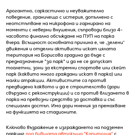
Арогантно, саркастично и неуважително
поведение, граничещо с истерия, допълнено с
неотстъпване на микрофона и гарнирано на
моменти с неверни внушения, съпроводи близо 4-
часовото финално обсъждане на ПУП на парка
вчера. Всъщност основната причина е, че „зелени“
движения и отделни активисти искат цялата
територия на Борисова градина да бъде с
предназначение "за парк" и да не се допускат
тоалетни, зони за екстремни спортове или скейт
парк (каквито много граждани искат в парка) или
малки атракции. Активистите са против
предвидено каквото и да е строителство (дори
свързано с реконструкции) и са против влизането в
парка на превозни средства за доставка и със
специален достъп. Има дори мнения за премахване
на функцията на стадионите.
Ключово възражение е изграждането на подземен
паркинг
под бившата автокъща "Капитолия"
с