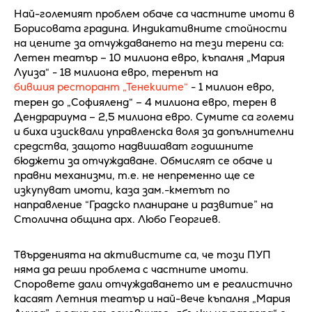
Най-големият проблем обаче са частните имоти в
Борисовата градина. Индикативните стойности
на цените за отчуждаването на тези терени са:
Летен театър – 10 милиона евро, къпалня „Мария
Луиза“ - 18 милиона евро, теренът на
бившия ресторант „Тенекиите“
- 1 милион евро,
терен до „Софияленд“ – 4 милиона евро, терен в
Дендрариума – 2,5 милиона евро. Сумите са големи
и биха изисквали управленска воля за допълнителни
средства, защото надвишават годишните
бюджети за отчуждаване. Обмислят се обаче и
правни механизми, т.е. не непременно ще се
изкупуват имоти, каза зам.-кметът по
направление “Градско планиране и развитие” на
Столична община арх. Любо Георгиев.
Твърденията на активистите са, че този ПУП
няма да реши проблема с частните имоти.
Споровете дали отчуждаването им е реалистично
касаят Летния театър и най-вече къпалня „Мария