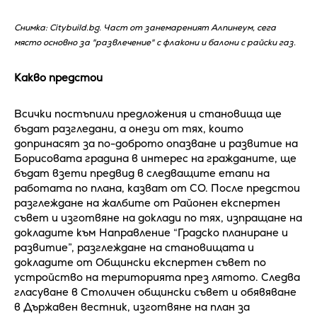
Снимка: Citybuild.bg. Част от занемареният Алпинеум, сега
място основно за "развлечение" с флакони и балони с райски газ.
Какво предстои
Всички постъпили предложения и становища ще
бъдат разгледани, а онези от тях, които
допринасят за по-доброто опазване и развитие на
Борисовата градина в интерес на гражданите, ще
бъдат взети предвид в следващите етапи на
работата по плана, казват от СО. После предстои
разглеждане на жалбите от Районен експертен
съвет и изготвяне на доклади по тях, изпращане на
докладите към Направление “Градско планиране и
развитие”, разглеждане на становищата и
докладите от Общински експертен съвет по
устройство на територията през лятото. Следва
гласуване в Столичен общински съвет и обявяване
в Държавен вестник, изготвяне на план за