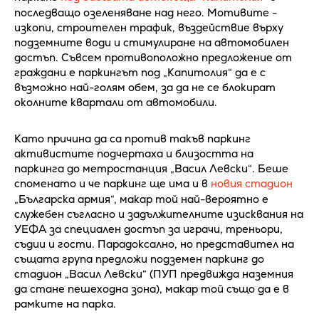
последващо озеленяване над него. Мотивите -
изкопи, строителен трафик, въздействие върху
подземните води и стимулиране на автомобилен
достъп. Съвсем противоположно предложение от
граждани е паркингът под „Капитолия“ да е с
възможно най-голям обем, за да не се блокират
околните квартали от автомобили.
Като причина да са против такъв паркинг
активистите подчертаха и близостта на
паркинга до метростанция „Васил Левски“. Беше
споменато и че паркинг ще има и в
новия стадион
„Българска армия“, макар той най-вероятно е
служебен съгласно и задължителните изисквания на
УЕФА за специален достъп за играчи, треньори,
съдии и гости. Парадоксално, но представител на
същата група предложи подземен паркинг до
стадион „Васил Левски“ (ПУП предвижда наземния
да стане пешеходна зона), макар той също да е в
рамките на парка.