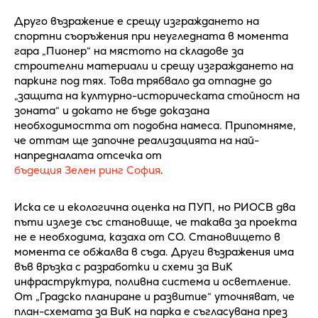
Друго възражение е срещу изграждането на
спортни съоръжения при неугледната в момента
гара „Пионер“ на мястото на складове за
строителни материали и срещу изграждането на
паркинг под тях. Това трябвало да отпадне до
„защита на културно-историческата стойност на
зоната“ и докато не бъде доказана
необходимостта от подобна намеса. Припомняме,
че оттам ще започне реализацията на най-
напредналата отсечка от
бъдещия Зелен ринг София
.
Иска се и екологична оценка на ПУП, но РИОСВ два
пъти излезе със становище, че такава за проекта
не е необходима, казаха от СО. Становището в
момента се обжалва в съда. Други възражения има
във връзка с разработки и схеми за ВиК
инфраструктура, поливна система и осветление.
От „Градско планиране и развитие“ уточняват, че
план-схемата за ВиК на парка е съгласувана през