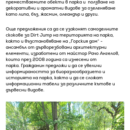
преместваемите обекти в парка и ползване на
декоративни и ароматни видове за озеленяване
като липа, бъз, жасмин, олеандър и други.
Още предложения са да се узаконят самоделните
скокове за Dirt Jump на територията на парка,
както и възстановяване на „Горския дом“ -
ансамбъл от дърворезбовани архитектурни
елементи, изработени от майстор Рачо Ангелов,
които през 2008 година са изнесени от
парка. Гражданин предложи и да се увеличи
информираността за биоразнообразието и
историята на парка, както и да се сложат
информационни табели за различните кътове и
дървесни видове.