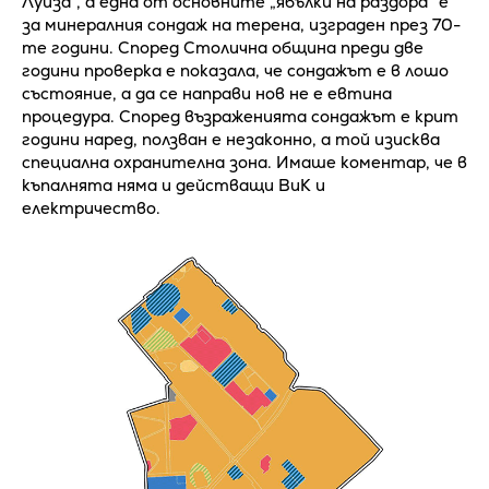
Луиза”, а една от основните „ябълки на раздора“ е
за минералния сондаж на терена, изграден през 70-
те години. Според Столична община преди две
години проверка е показала, че сондажът е в лошо
състояние, а да се направи нов не е евтина
процедура. Според възраженията сондажът е крит
години наред, ползван е незаконно, а той изисква
специална охранителна зона. Имаше коментар, че в
къпалнята няма и действащи ВиК и
електричество.