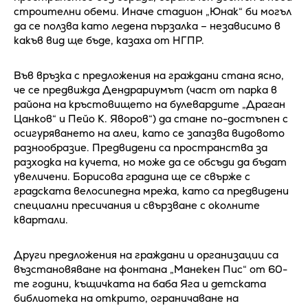
строителни обеми. Иначе стадион „Юнак“ би могъл
да се ползва като ледена пързалка – независимо в
какъв вид ще бъде, казаха от НГПР.
Във връзка с предложения на граждани стана ясно,
че се предвижда Дендрариумът (част от парка в
района на кръстовището на булевардите „Драган
Цанков“ и Пейо К. Яворов“) да стане по-достъпен с
осигуряването на алеи, като се запазва видовото
разнообразие. Предвидени са пространства за
разходка на кучета, но може да се обсъди да бъдат
увеличени. Борисова градина ще се свърже с
градската велосипедна мрежа, като са предвидени
специални пресичания и свързване с околните
квартали.
Други предложения на граждани и организации са
възстановяване на фонтана „Манекен Пис“ от 60-
те години, къщичката на баба Яга и детската
библиотека на открито, ограничаване на