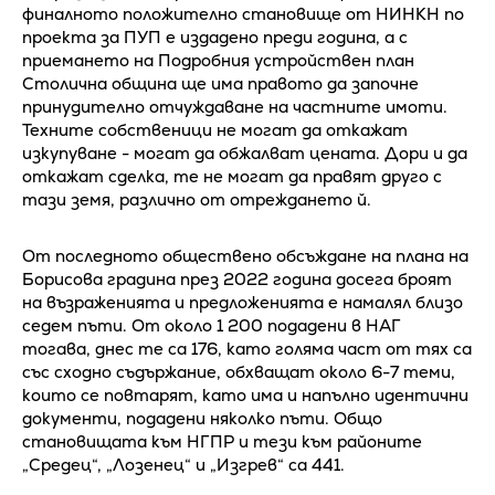
финалното положително становище от НИНКН по
проекта за ПУП е издадено преди година, а с
приемането на Подробния устройствен план
Столична община ще има правото да започне
принудително отчуждаване на частните имоти.
Техните собственици не могат да откажат
изкупуване - могат да обжалват цената. Дори и да
откажат сделка, те не могат да правят друго с
тази земя, различно от отреждането й.
От последното обществено обсъждане на плана на
Борисова градина през 2022 година досега броят
на възраженията и предложенията е намалял близо
седем пъти. От около 1 200 подадени в НАГ
тогава, днес те са 176, като голяма част от тях са
със сходно съдържание, обхващат около 6-7 теми,
които се повтарят, като има и напълно идентични
документи, подадени няколко пъти. Общо
становищата към НГПР и тези към районите
„Средец“, „Лозенец“ и „Изгрев“ са 441.