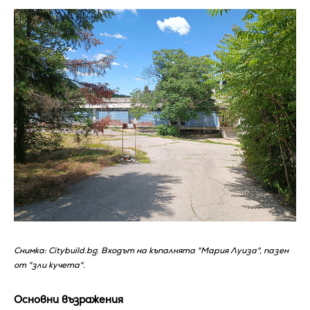
Снимка: Citybuild.bg. Входът на къпалнята "Мария Луиза", пазен
от "зли кучета".
Основни възражения