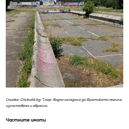
Снимка: Citybuild.bg. Т.нар. водно огледало до Братската могила,
изсоставено и обрасло.
Частните имоти