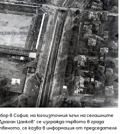
ъбор в София, на югоизточния ъгъл на сегашните
„Драган Цанков“ се изгражда първото в града
ственото, се казва в информация от председателя