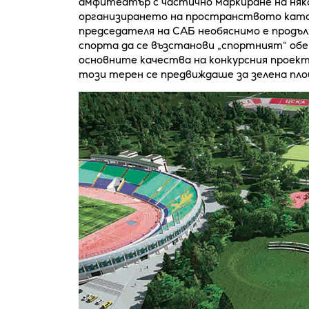
амфитеатър с частично маркиране на няк
организирането на пространството като
председателя на САБ необяснимо е прод
спорта да се възстанови „спортният“ обе
основните качества на конкурсния проект,
този терен се предвиждаше за зелена пл