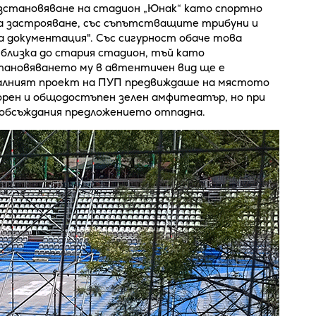
ъзстановяване на стадион „Юнак“ като спортно
а застрояване, със съпътстващите трибуни и
 документация". Със сигурност обаче това
 близка до стария стадион, тъй като
становяването му в автентичен вид ще е
чалният проект на ПУП предвиждаше на мястото
орен и общодостъпен зелен амфитеатър, но при
 обсъждания предложението отпадна.