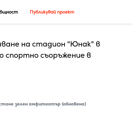
бщност
Публикувай проект
ване на стадион "Юнак" в
о спортно съоръжение в
стане зелен амфитеатър (обновена)