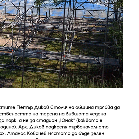
ектите Петър Диков Столична община трябва да
бствеността на терена на бившата ледена
а парк, а не за стадион „Юнак“ (каквото е
дина). Арх. Диков подкрепя първоначалното
рх. Атанас Ковачев мястото да бъде зелен