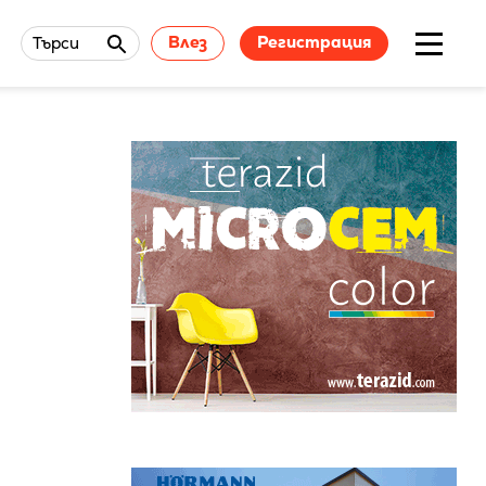
Влез
Регистрация
Търси