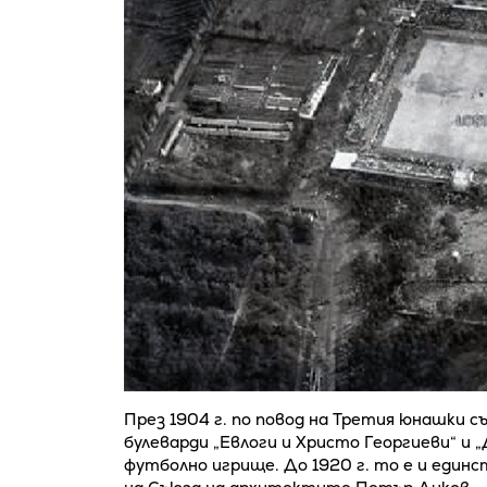
През 1904 г. по повод на Третия юнашки с
булеварди „Евлоги и Христо Георгиеви“ и 
футболно игрище. До 1920 г. то е и един