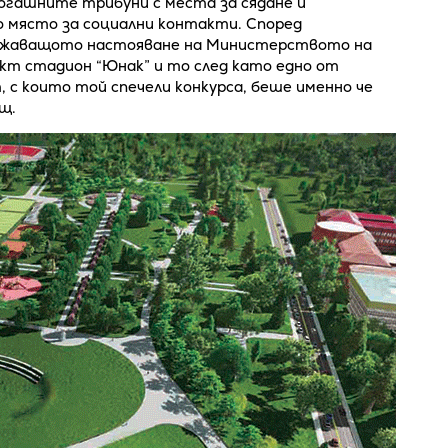
огашните трибуни с места за сядане и
 място за социални контакти. Според
ължаващото настояване на Министерството на
кт стадион “Юнак” и то след като едно от
 с които той спечели конкурса, беше именно че
ощ.