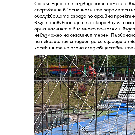
София. Една от предвидените намеси е в
съоръжение в "оригиналните параметри н
обслужващата сграда по архивна проектна
възстановяване ще е по-скоро визия, само
оригиналният е бил много по-голям и въз
невъзможно на сегашния терен. Първона
на някогашния стадион да се изгради отв
корекциите на плана след обществените