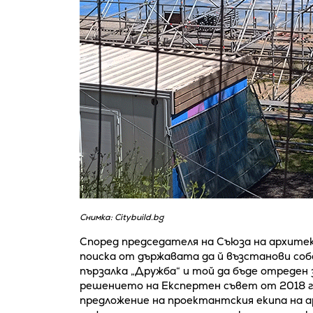
Снимка: Citybuild.bg
Според председателя на Съюза на архит
поиска от държавата да й възстанови со
пързалка „Дружба“ и той да бъде отреден з
решението на Експертен съвет от 2018 го
предложение на проектантския екипа на а