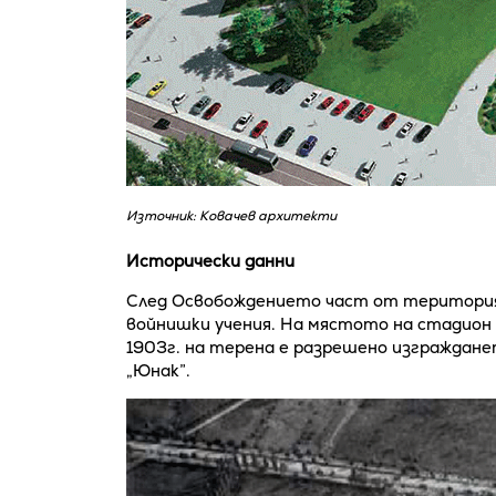
Източник: Ковачев архитекти
Исторически данни
След Освобождението част от територият
войнишки учения. На мястото на стадион 
1903г. на терена е разрешено изграждан
„Юнак”.