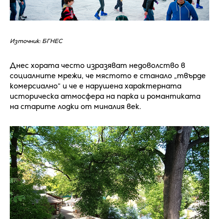
Източник: БГНЕС
Днес хората често изразяват недоволство в
социалните мрежи, че мястото е станало „твърде
комерсиално“ и че е нарушена характерната
историческа атмосфера на парка и романтиката
на старите лодки от миналия век.