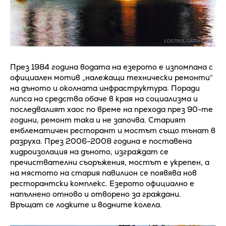
През 1984 година водата на езерото е изпомпана с
официален мотив „належащи технически ремонти“
на дъното и околната инфраструктура. Поради
липса на средства обаче в края на социализма и
последвалият хаос по време на прехода през 90-те
години, ремонт така и не започва. Старият
емблематичен ресторант и мостът също тънат в
разруха. През 2006-2008 година е поставена
хидроизолация на дъното, изграждат се
пречиствателни съоръжения, мостът е укрепен, а
на мястото на стария павилион се появява нов
ресторантски комплекс. Езерото официално е
напълнено отново и отворено за граждани.
Връщат се лодките и водните колела.