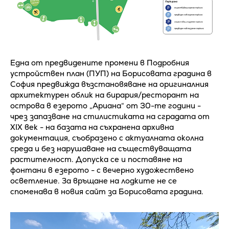
Една от предвидените промени в Подробния
устройствен план (ПУП) на Борисовата градина в
София предвижда възстановяване на оригиналния
архитектурен облик на бирария/ресторант на
острова в езерото „Ариана“ от 30-те години -
чрез запазване на стилистиката на сградата от
XIX век - на базата на съхранена архивна
документация, съобразено с актуалната околна
среда и без нарушаване на съществуващата
растителност. Допуска се и поставяне на
фонтани в езерото - с вечерно художествено
осветление. За връщане на лодките не се
споменава в новия сайт за Борисовата градина.