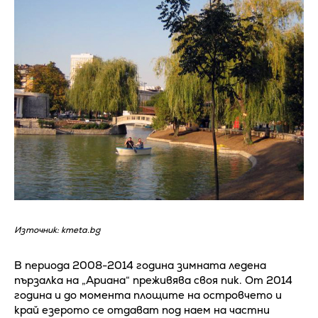
Източник: kmeta.bg
В периода 2008-2014 година зимната ледена
пързалка на „Ариана“ преживява своя пик. От 2014
година и до момента площите на островчето и
край езерото се отдават под наем на частни