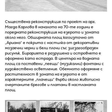
Съществена реконструкция по проект на арх.
Магда Карлова в началото на 70-те години е
поредната реконструкция на езерото и зоната
около него. Обширната площ югоизточно от
„Ариана“ е покрита с настилка от декоративни
мозаечни черни и бели плочи със зигзагообразен
рисунък. Бирарията е разрушена и островчето е
оформено като естрада. В центъра на водната
площ са поставени „пеещи“ (музикални) фонтани с
художествено осветление. Обемното оформяне с
растителност в зоната на езерото е от
характерните „плачещи“ върби около живописно
очертаните брегове и платани в настланата
площ.