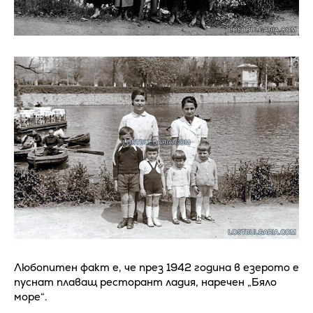
Любопитен факт е, че през 1942 година в езерото е
пуснат плаващ ресторант ладия, наречен „Бяло
море“.