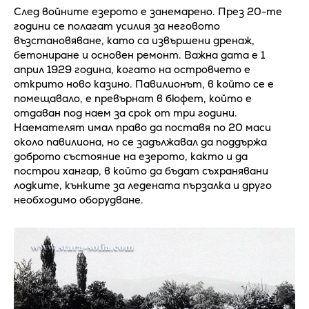
След войните езерото е занемарено. През 20-те
години се полагат усилия за неговото
възстановяване, като са извършени дренаж,
бетониране и основен ремонт. Важна дата е 1
април 1929 година, когато на островчето е
открито ново казино. Павилионът, в който се е
помещавало, е превърнат в бюфет, който е
отдаван под наем за срок от три години.
Наемателят имал право да поставя по 20 маси
около павилиона, но се задължавал да поддържа
доброто състояние на езерото, както и да
построи хангар, в който да бъдат съхранявани
лодките, кънките за ледената пързалка и друго
необходимо оборудване.