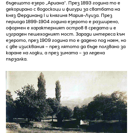
бъдещото езеро „Ариана“. През 1893 година то е
декорирано с водоскоци и фигури за сватбата на
княз Фердинанд I и княгиня Мария-Луиза. През
периода 1899-1904 година езерото е разширено,
оформен е характерният остров в средата и е
изграден пешеходният мост. Заради интереса към
езерото, през 1909 година то е дадено под наем, но
с две изисквания – през лятото да бъде ползвано за
каране на лодки, а през зимата – за ледена
пързалка.