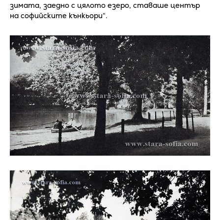
зимата, заедно с цялото езеро, ставаше център
на софийските кънкьори“.