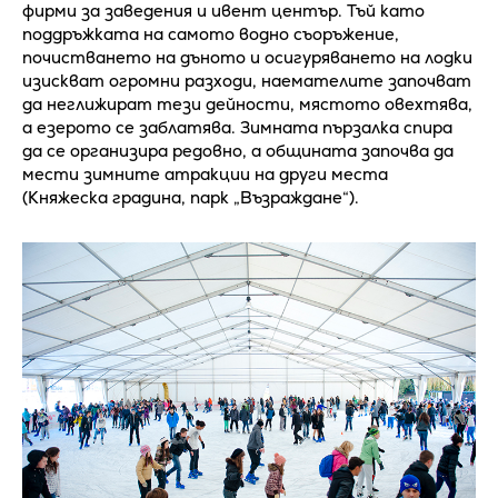
фирми за заведения и ивент център. Тъй като
поддръжката на самото водно съоръжение,
почистването на дъното и осигуряването на лодки
изискват огромни разходи, наемателите започват
да неглижират тези дейности, мястото овехтява,
а езерото се заблатява. Зимната пързалка спира
да се организира редовно, а общината започва да
мести зимните атракции на други места
(Княжеска градина, парк „Възраждане“).