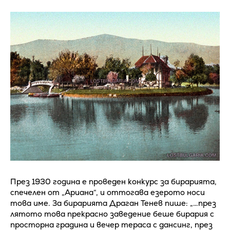
През 1930 година е проведен конкурс за бирарията,
спечелен от „Ариана“, и оттогава езерото носи
това име. За бирарията Драган Тенев пише: „…през
лятото това прекрасно заведение беше бирария с
просторна градина и вечер тераса с дансинг, през