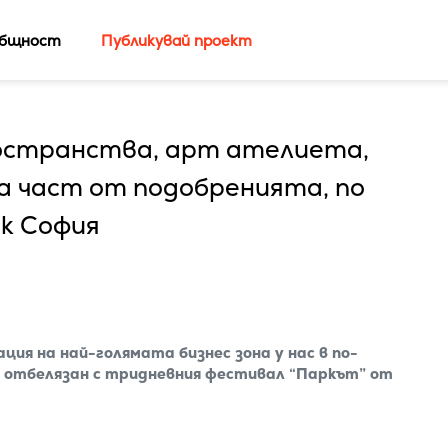
бщност
Публикувай проект
ространства, арт ателиета,
са част от подобренията, по
к София
я на най-голямата бизнес зона у нас в по-
е отбелязан с тридневния фестивал “Паркът” от