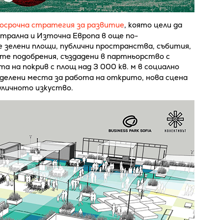
осрочна стратегия за развитие
, която цели да
нтрална и Източна Европа в още по-
 зелени площи, публични пространства, събития,
ите подобрения, създадени в партньорство с
а на покрив с площ над 3 000 кв. м в социално
оделени места за работа на открито, нова сцена
уличното изкуство.