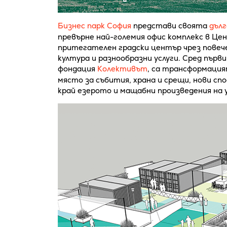
Бизнес парк София
представи своята
дълг
превърне най-големия офис комплекс в Це
притегателен градски център чрез повече
култура и разнообразни услуги. Сред първ
фондация
Колективът
, са трансформацият
място за събития, храна и срещи, нови сп
край езерото и мащабни произведения на 