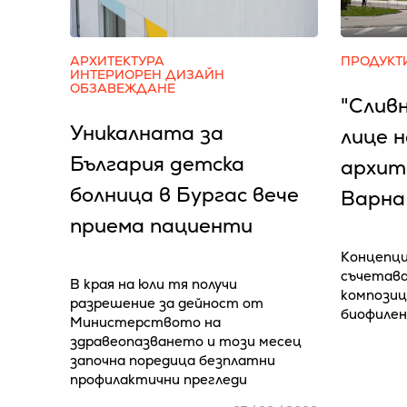
АРХИТЕКТУРА
ПРОДУКТ
ИНТЕРИОРЕН ДИЗАЙН
ОБЗАВЕЖДАНЕ
"Слив
Уникалната за
лице 
България детска
архит
болница в Бургас вече
Варна
приема пациенти
Концепци
съчетава
В края на юли тя получи
композиц
разрешение за дейност от
биофилен
Министерството на
здравеопазването и този месец
започна поредица безплатни
профилактични прегледи