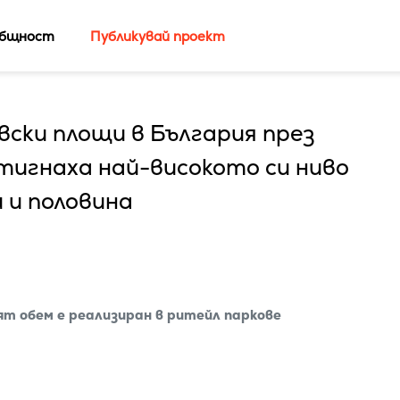
бщност
Публикувай проект
ски площи в България през
игнаха най-високото си ниво
 и половина
ият обем е реализиран в ритейл паркове