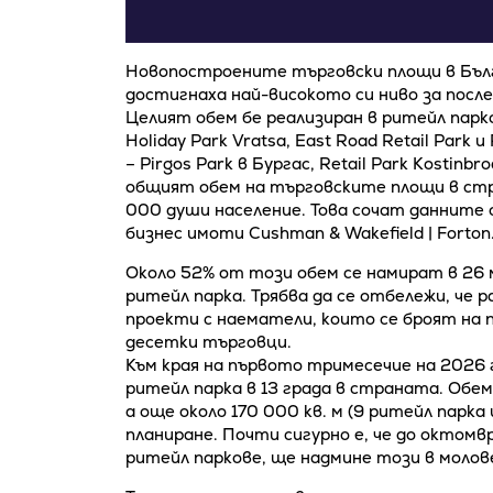
Новопостроените търговски площи в Бълг
достигнаха най-високото си ниво за после
Целият обем бе реализиран в ритейл парк
Holiday Park Vratsa, East Road Retail Park и
– Pirgos Park в Бургас, Retail Park Kostinbr
общият обем на търговските площи в стран
000 души население. Това сочат данните 
бизнес имоти Cushman & Wakefield | Forton
Около 52% от този обем се намират в 26 
ритейл парка. Трябва да се отбележи, че
проекти с наематели, които се броят на 
десетки търговци.
Към края на първото тримесечие на 2026 
ритейл парка в 13 града в страната. Обем
а още около 170 000 кв. м (9 ритейл парка
планиране. Почти сигурно е, че до октомв
ритейл паркове, ще надмине този в молов