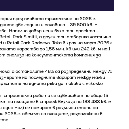
ария през първото тримесечие на 2026 г.
дните две години и половина – 39 500 кв. м.
ове. Напълно завършени бяха три проекта –
 Retail Park Simitli, а други три отвориха частично
od и Retail Park Radnevo. Така в края на март 2026 г.
ата нараства до 1,56 млн. кв или 242 кв. м на 1
от анализа на консултантската компания за
.
мола, а останалите 48% са разпределени между 71
 размерите на последните варират между малки
пръстите на едната ръка до такива с няколко
г. строителни работи се извършват по общо 15
ът на площите в строеж възлиза на 133 483 кв. м,
 и един мол) се намират в различни етапи на
ри 2026 г. обемът на площите, разположени в
ете.