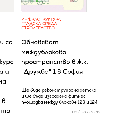
ИНФРАСТРУКТУРА
ГРАДСКА СРЕДА
СТРОИТЕЛСТВО
и са
Обновяват
междублоково
курс
пространство в ж.к.
а и
"Дружба" 1 в София
на
Ще бъде реконструирана детска
и ще бъде изградена фитнес
 в
площадка между блокове 123 и 124
нно
06 / 08 / 2026