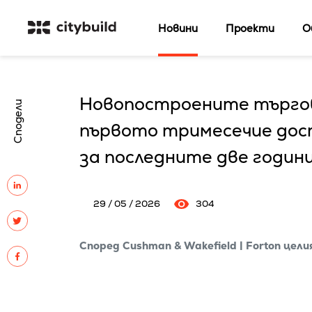
Новини
Проекти
О
Новопостроените търгов
Сподели
първото тримесечие дост
за последните две години
29 / 05 / 2026
304
Според Cushman & Wakefield | Forton цел