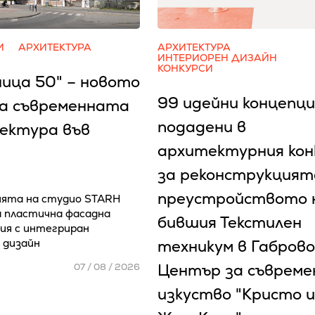
И
АРХИТЕКТУРА
АРХИТЕКТУРА
ИНТЕРИОРЕН ДИЗАЙН
КОНКУРСИ
ница 50" – новото
99 идейни концепци
на съвременната
подадени в
ектура във
архитектурния кон
за реконструкцият
преустройството 
ята на студио STARH
 пластична фасадна
бившия Текстилен
ия с интегриран
 дизайн
техникум в Габрово
Център за съвреме
07 / 08 / 2026
изкуство "Кристо и