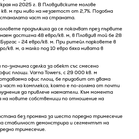
 края на 2025 г. В Пловдивските молове
кв. м при ниво на незаетост от 2,7%. Подобна
останалата част на страната.
оловете продължиха да се покачват през първите
наем достигна 48 евро/кв. м, в Пловдив той бе 28
 в Бургас - 24 евро/кв. м. При ритейл парковете в
/кв. м, а малко под 10 евро бяха нивата в
 по-значима сделка за обект със смесено
фис площи. Varna Towers, с 29 000 кв. м
 отдаваема офис площ, бе придобит от двама
част на комплекса, която е по-голяма от почти
руднения да привлече наематели. Към момента
а на новите собственици по отношение на
стана без промяна за шесто поредно тримесечие
чна стабилност демонстрира и сегментът на
оредно тримесечие.