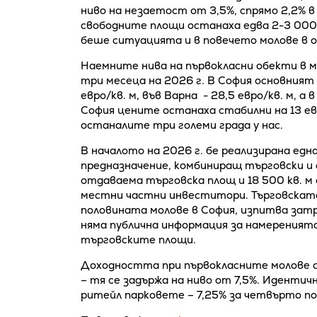
ниво на незаетост от 3,5%, спрямо 2,2% в
свободните площи останаха едва 2-3 000 
беше ситуацията и в повечето молове в 
Наемните нива на първокласни обекти в м
три месеца на 2026 г. В София основният 
евро/кв. м, във Варна - 28,5 евро/кв. м, а
София цените останаха стабилни на 13 евро
останалите три големи града у нас.
В началото на 2026 г. бе реализирана една
предназначение, комбиниращ търговски и о
отдаваема търговска площ и 18 500 кв. м
местни частни инвеститори. Търговската 
половината молове в София, изпитва зат
няма публична информация за намереният
търговските площи.
Доходността при първокласните молове о
– тя се задържа на ниво от 7,5%. Иденти
ритейл парковете – 7,25% за четвърто п