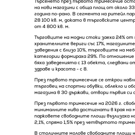
Търсенето през първото тримесечие оста
на нови магазини с обща площ от около 33 
година по-рано. В сегмента на ритейл па
28 100 кв. м, докато в търговските цент
от 4 800 кв. м.
Търговците на модни стоки заеха 24% от
хранителните вериги със 17%, магазините
заведения с близо 10%, търговците на меб
категории формираха 29%. По отношение
бяха заведенията с 13 обекта, следвани о
здраве и красота - с 8.
През първото тримесечие се открои навл
търговец на спортни обувки, облекло и об
магазина в 30 държави, отвори първия си о
През първото тримесечие на 2026 г. своб
минималните нива достигнати в края на 
парковете свободните площи възлизаха на
2,1%, спрямо 1,5% през четвъртото тримес
В столичните молове свободните площи на