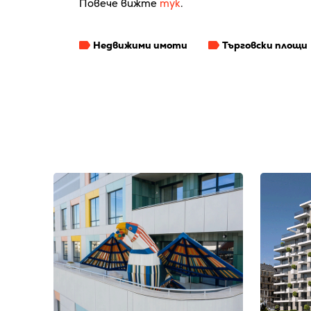
Повече вижте
тук
.
Недвижими имоти
Търговски площи