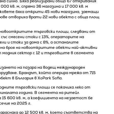
на силно. Бяха реализирани общо 67 откривания
000 кв. м, спрямо 36 магазина и 17 000 кв. м
рковете бяха открити 45 нови магазина, заемащи
рове отвориха врати 22 нови обекта с обща площ
 новооткритите търговски площи, следвани от
 със смесени стоки с 13%, операторите на
ели и стоки за дома с 8%, а останалите
 на броя на новооткритите обекти най-активни
т модния сектор с 12 и търговците в сегмента
изането на пазара на водещ международен
орудване. Брандът, който оперира мрежа от 715
бект в България в XoPark Sofia.
одните търговски площи се покачиха леко от
миналата година. В сегмента на ритейл
 15 600 кв. м, а коефициента на незаетост бе
ечие на 2025 г.
раснаха до 12 500 кв. м, което съответства на