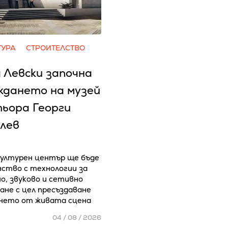
ТУРА
СТРОИТЕЛСТВО
 Левски започна
ждането на музей
тьора Георги
лев
ултурен център ще бъде
ство с технологии за
о, звуково и сетивно
ане с цел пресъздаване
нето от живата сцена
04 / 08 / 2026