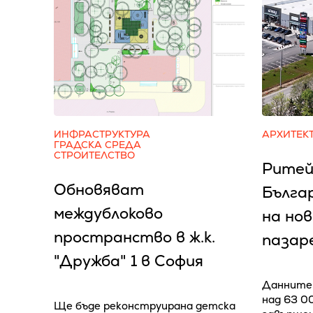
ИНФРАСТРУКТУРА
АРХИТЕК
ГРАДСКА СРЕДА
СТРОИТЕЛСТВО
Ритей
Обновяват
Бълга
междублоково
на но
пространство в ж.к.
пазар
"Дружба" 1 в София
Данните 
над 63 0
Ще бъде реконструирана детска