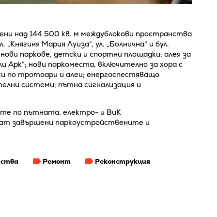
ени над 144 500 кв. м междублокови пространства
. „Княгиня Мария Луиза“, ул. „Болнична“ и бул.
ови паркове, детски и спортни площадки; алея за
и Арк“; нови паркоместа, включително за хора с
ки по тротоари и алеи; енергоспестяващо
елни системи; пътна сигнализация и
ите по пътната, електро- и ВиК
дат завършени паркоустройствените и
нства
Ремонт
Реконструкция