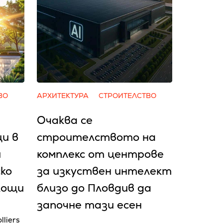
ВО
АРХИТЕКТУРА
СТРОИТЕЛСТВО
Очаква се
и в
cтpoитeлcтвoтo нa
и
ĸoмплeĸc oт цeнтpoвe
ско
зa изĸycтвeн интeлeĸт
лощи
близo дo Πлoвдив да
зaпoчнe тaзи eceн
lliers