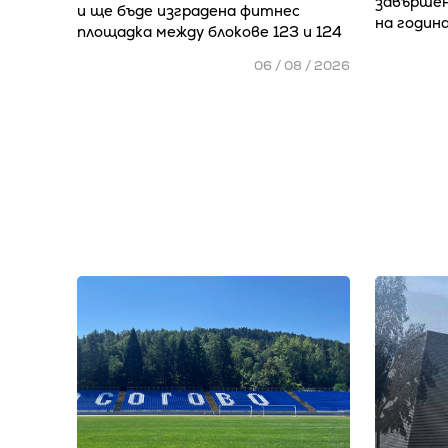
завършен
и ще бъде изградена фитнес
на годин
площадка между блокове 123 и 124
06 / 08 / 2026