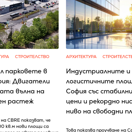
ТУРА
СТРОИТЕЛСТВО
АРХИТЕКТУРА
СТРОИТЕЛСТ
л парковете в
Индустриалните и
рия: Двигатели
логистичните площ
вата вълна на
София със стабилн
ен растеж
цени и рекордно ни
ниво на свободни п
на CBRE показват, че
00 кв.м нови площи са
Това показва проучване на Co