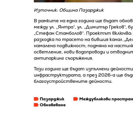
Източник: Община Пазарджик
В рамките на една година ще бъдат обнов
между ул. „Янтра“, ул. „Димитър Греков“, бул
„Стефан Стамболов“. Проектът включва: н
разходка по трасето на бившия канал „Дел
намалена подвижност; подмяна на настил
осветление, нови водопроводи и отводнит
антипаркинг съоръжения.
Тази година ще бъдат изпълнени дейност
инфраструктурата, а през 2026-а ще бъ
благоустройствените дейности.
Пазарджик
Междублокови простра
Обновяване