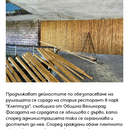
Продължават дейностите по обезопасяване на
рушащата се сграда на стария ресторант в парк
"Клептуза", съобщиха от Община Велинград.
Фасадата на сградата се облицова с дърво, като
според администрацията така се ограничава и
достъпът до нея. Според граждани обаче плътното