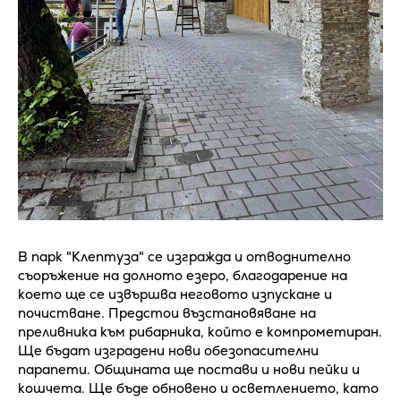
В парк "Клептуза" се изгражда и отводнително
съоръжение на долното езеро, благодарение на
което ще се извършва неговото изпускане и
почистване. Предстои възстановяване на
преливника към рибарника, който е компрометиран.
Ще бъдат изградени нови обезопасителни
парапети. Общината ще постави и нови пейки и
кошчета. Ще бъде обновено и осветлението, като