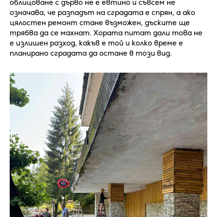
облицоване с дърво не е евтино и съвсем не
означава, че разпадът на сградата е спрян, а ако
цялостен ремонт стане възможен, дъските ще
трябва да се махнат. Хората питат дали това не
е излишен разход, какъв е той и колко време е
планирано сградата да остане в този вид.