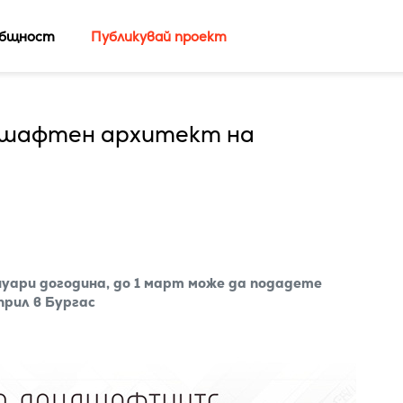
бщност
Публикувай проект
ндшафтен архитект на
нуари догодина, до 1 март може да подадете
прил в Бургас