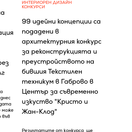
ИНТЕРИОРЕН ДИЗАЙН
КОНКУРСИ
на
99 идейни концепции са
подадени в
ация
архитектурния конкурс
за реконструкцията и
преустройството на
рез
бившия Текстилен
лг
техникум в Габрово в
Център за съвременно
а
 днес
изкуство "Кристо и
адата
е може
Жан-Клод"
о във
Резултатите от конкурса ще