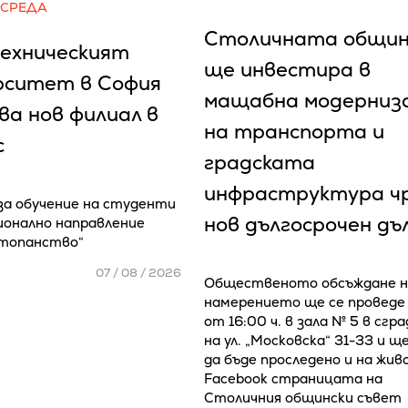
 СРЕДА
Столичната общи
ехническият
ще инвестира в
рситет в София
мащабна модерниз
ва нов филиал в
на транспорта и
с
градската
инфраструктура ч
 за обучение на студенти
нов дългосрочен дъ
ионално направление
стопанство“
07 / 08 / 2026
Общественото обсъждане н
намерението ще се проведе
от 16:00 ч. в зала № 5 в сгр
на ул. „Московска“ 31-33 и щ
да бъде проследено и на жив
Facebook страницата на
Столичния общински съвет