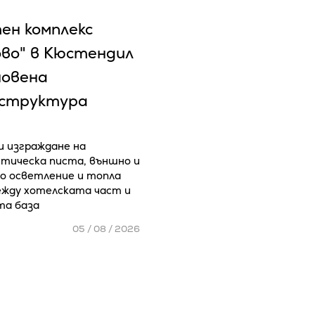
ен комплекс
ово" в Кюстендил
новена
структура
 изграждане на
тическа писта, външно и
 осветление и топла
ежду хотелската част и
та база
05 / 08 / 2026