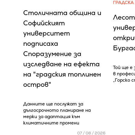
ГРАДСКА
Столичната община и
Лесот
Софийският
униве
университет
откри
подписаха
Бурга
Споразумение за
изследване на ефекта
Той ще е
на "градския топлинен
в профес
„Горско 
остров"
Данните ще послужат за
дългосрочното планиране на
мерки за адаптация към
климатичните промени
07 / 08 / 2026