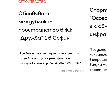
СТРОИТЕЛСТВО
Спорт
Обновяват
"Осог
междублоково
е с об
пространство в ж.к.
инфра
"Дружба" 1 в София
Предстои
Ще бъде реконструирана детска
лекоатле
и ще бъде изградена фитнес
вътрешно
площадка между блокове 123 и 124
връзка м
спортна
06 / 08 / 2026