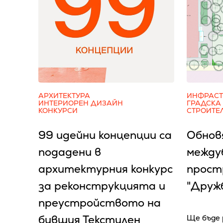
АРХИТЕКТУРА
ИНФРАСТ
ИНТЕРИОРЕН ДИЗАЙН
ГРАДСКА
КОНКУРСИ
СТРОИТЕ
99 идейни концепции са
Обнов
подадени в
между
архитектурния конкурс
простр
за реконструкцията и
"Дружб
преустройството на
бившия Текстилен
Ще бъде 