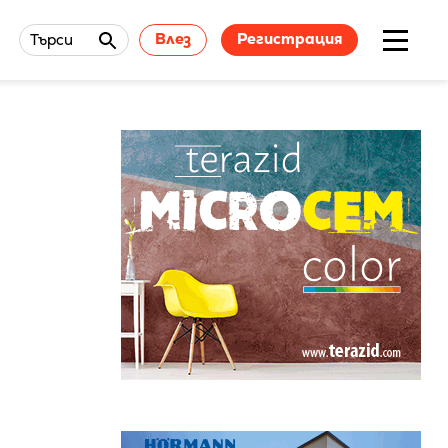
Влез
Регистрация
Търси