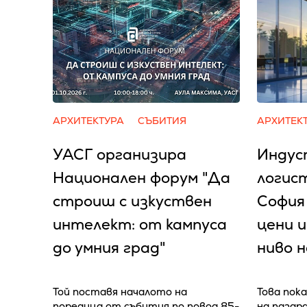
АРХИТЕКТУРА
СЪБИТИЯ
АРХИТЕК
УАСГ организира
Индус
Национален форум "Да
логис
строиш с изкуствен
София
интелект: от кампуса
цени и
до умния град"
ниво 
Той поставя началото на
Това пока
поредица от събития по повод 85-
на пазар