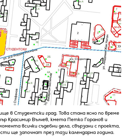
ще в Студентски град. Това стана ясно по време
ър Красимир Вълчев, кмета Петко Горанов и
омента всички съдебни дела, свързани с проекта,
ости ще започнат през тази календарна година.