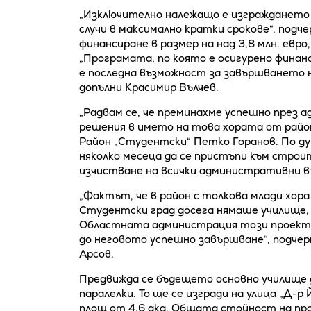
„Изключително належащо е изграждането н
случи в максимално кратки срокове“, подч
финансиране в размер на над 3,8 млн. евр
„Програмата, по която е осигурено финан
е последна възможност за завършването 
допълни Красимир Вълчев.
„Радвам се, че преминахме успешно през 
решения в името на това хората от район
Район „Студентски“ Петко Горанов. По ду
няколко месеца да се пристъпи към строи
изчистване на всички административни в
„Фактът, че в район с толкова млади хор
Студентски град досега нямаше училище, 
Областната администрация този проект 
до неговото успешно завършване“, подч
Арсов.
Предвижда се бъдещето основно училище д
паралелки. То ще се изгради на улица „Д-
площ от 4,6 дка. Общата стойност на прое