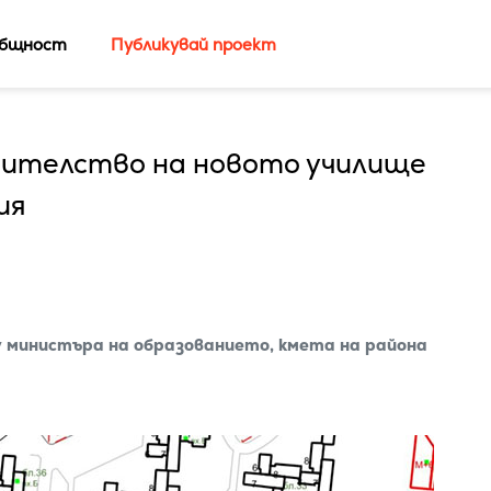
бщност
Публикувай проект
оителство на новото училище
ия
у министъра на образованието, кмета на района