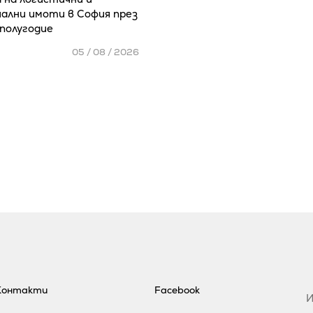
ални имоти в София през
полугодие
05 / 08 / 2026
Контакти
Facebook