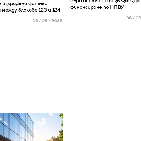
евро от тях са безвъзмездн
е изградена фитнес
финансиране по НПВУ
 между блокове 123 и 124
06 / 0
06 / 08 / 2026