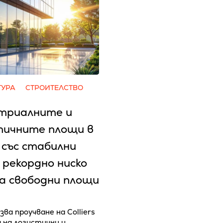
ТУРА
СТРОИТЕЛСТВО
триалните и
тичните площи в
 със стабилни
 рекордно ниско
на свободни площи
зва проучване на Colliers
а на логистични и