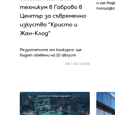
и ще бъд
техникум в Габрово в
площадка
Център за съвременно
изкуство "Кристо и
Жан-Клод"
Резултатите от конкурса ще
бъдат обявени на 10 август
06 / 08 / 2026