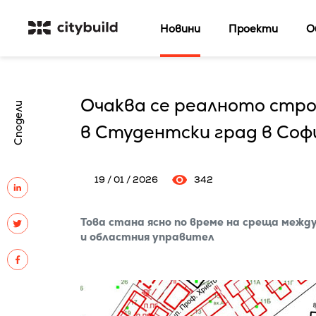
Новини
Проекти
О
Очаква се реалното стр
Сподели
в Студентски град в Соф
19 / 01 / 2026
342
Това стана ясно по време на среща межд
и областния управител