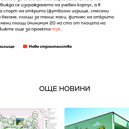
ижда се изграждането на учебен корпус, а в
за спорт на открито (футболно игрище, смесени
 бягане, площи за тенис маси, фитнес на открито
ленени площи (минимум 20 на сто от площта на
 Вижте още за проекта
тук
.
чилище
Ново строителство
ОЩЕ НОВИНИ