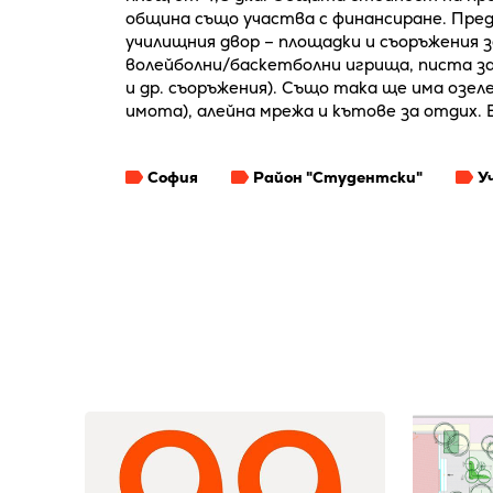
община също участва с финансиране. Предв
училищния двор – площадки и съоръжения 
волейболни/баскетболни игрища, писта за
и др. съоръжения). Също така ще има озе
имота), алейна мрежа и кътове за отдих.
София
Район "Студентски"
У