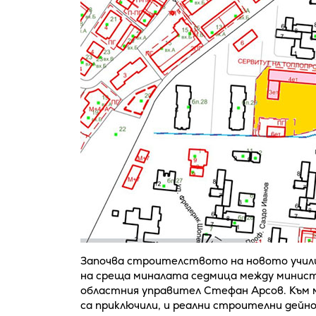
Започва строителството на новото учили
на среща миналата седмица между минист
областния управител Стефан Арсов. Към м
са приключили, и реални строителни дейн