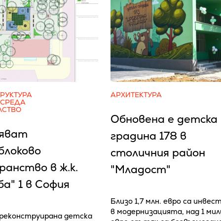
РУКТУРА
АРХИТЕКТУРА
 СРЕДА
ЛСТВО
Обновена е детска
яват
градина 178 в
блоково
столичния район
анство в ж.к.
"Младост"
а" 1 в София
Близо 1,7 млн. евро са инвес
в модернизацията, над 1 ми
реконструирана детска