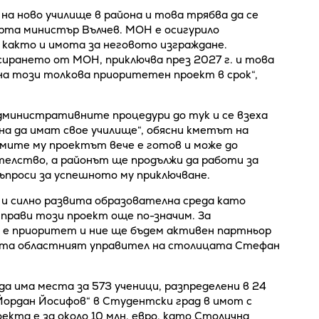
а ново училище в района и това трябва да се
ерта министър Вълчев. МОН е осигурило
о, както и имота за неговото изграждане.
сирането от МОН, приключва през 2027 г. и това
на този толкова приоритетен проект в срок“,
административните процедури до тук и се взеха
а да имат свое училище“, обясни кметът на
мите му проектът вече е готов и може до
телство, а районът ще продължи да работи за
ъпроси за успешното му приключване.
а и силно развита образователна среда като
прави този проект още по-значим. За
е приоритет и ние ще бъдем активен партньор
ерта областният управител на столицата Стефан
а има места за 573 ученици, разпределени в 24
р Йордан Йосифов“ в Студентски град в имот с
кта е за около 10 млн. евро, като Столична