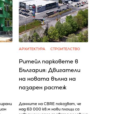
АРХИТЕКТУРА
СТРОИТЕЛСТВО
Ритейл парковете в
България: Двигатели
на новата вълна на
пазарен растеж
тирани
Данните на CBRE показват, че
лион
над 63 000 кв.м нови площи са