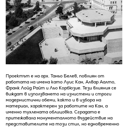
Проектът е на арх. Таньо Белев, повлиян от
работата на имена като Луис Кан, Алвар Аалто,
Франк Лойд Райт и Льо Корбюзие. Тези влияния се
виждат в използването на изчистени и строги
модернистични обеми, както и в избора на
материал, характерен за работите на Кан, а
именно тухлената облицовка. Сградата е
притежавала монументалното въздействие на
представителите на този стил, но едновременно