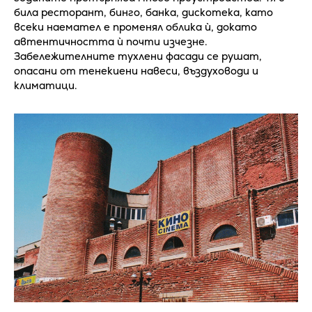
била ресторант, бинго, банка, дискотека, като
всеки наемател е променял облика ѝ, докато
автентичността ѝ почти изчезне.
Забележителните тухлени фасади се рушат,
опасани от тенекиени навеси, въздуховоди и
климатици.