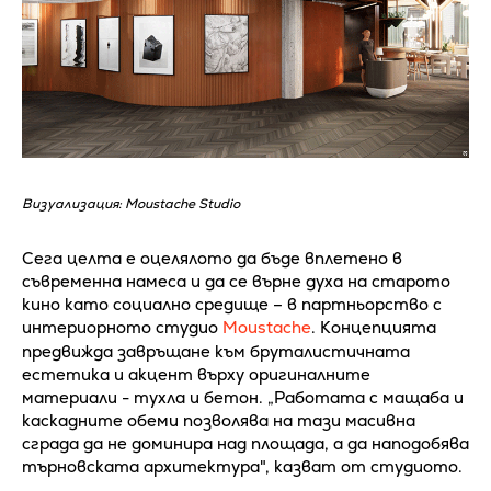
Визуализация: Moustache Studio
Сега целта е оцелялото да бъде вплетено в
съвременна намеса и да се върне духа на старото
кино като социално средище – в партньорство с
интериорното студио
Moustache
. Концепцията
предвижда завръщане към бруталистичната
естетика и акцент върху оригиналните
материали - тухла и бетон. „Работата с мащаба и
каскадните обеми позволява на тази масивна
сграда да не доминира над площада, а да наподобява
търновската архитектура", казват от студиото.