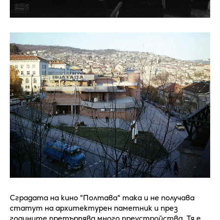
Сградата на кино "Полтава" така и не получава
статут на архитектурен паметник и през
годините претърпява много преустройства. Тя е