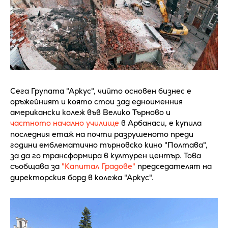
Сега Групата "Аркус", чийто основен бизнес е
оръжейният и която стои зад едноименния
американски колеж във Велико Търново и
частното начално училище
в Арбанаси, е купила
последния етаж на почти разрушеното преди
години емблематично търновско кино "Полтава",
за да го трансформира в културен център. Това
съобщава за
"Капитал Градове"
председателят на
директорския борд в колежа "Аркус".