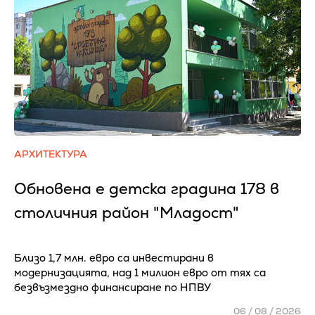
АРХИТЕКТУРА
Обновена е детска градина 178 в
столичния район "Младост"
Близо 1,7 млн. евро са инвестирани в
модернизацията, над 1 милион евро от тях са
безвъзмездно финансиране по НПВУ
06 / 08 / 2026