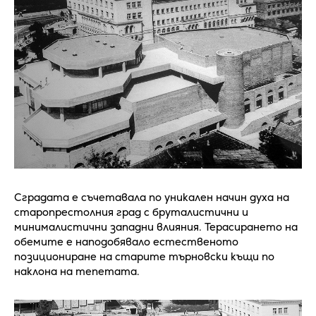
Сградата е съчетавала по уникален начин духа на
старопрестолния град с бруталистични и
минималистични западни влияния. Терасирането на
обемите е наподобявало естественото
позициониране на старите търновски къщи по
наклона на тепетата.