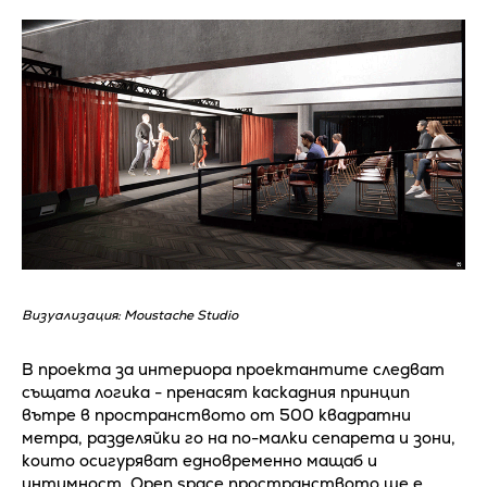
Визуализация: Moustache Studio
В проекта за интериора проектантите следват
същата логика - пренасят каскадния принцип
вътре в пространството от 500 квадратни
метра, разделяйки го на по-малки сепарета и зони,
които осигуряват едновременно мащаб и
интимност. Оpen space пространството ще е