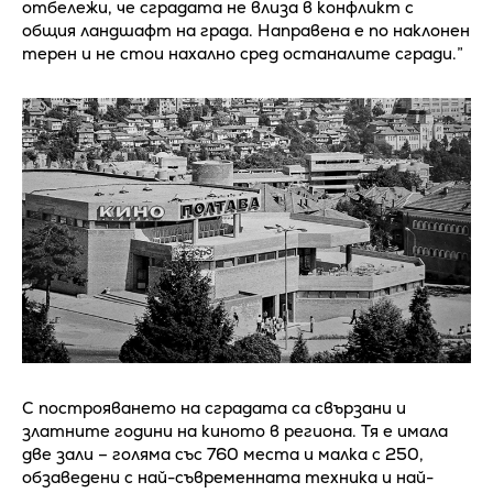
отбележи, че сградата не влиза в конфликт с
общия ландшафт на града. Направена е по наклонен
терен и не стои нахално сред останалите сгради.”
С построяването на сградата са свързани и
златните години на киното в региона. Тя е имала
две зали – голяма със 760 места и малка с 250,
обзаведени с най-съвременната техника и най-