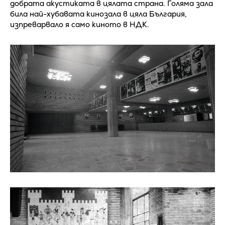
добрата акустиката в цялата страна. Голяма зала
била най-хубавата кинозала в цяла България,
изпреварвало я само киното в НДК.