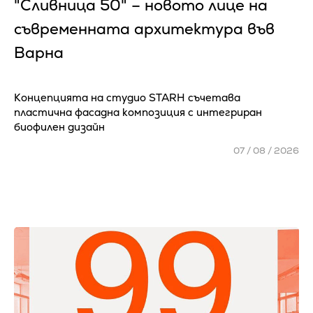
"Сливница 50" – новото лице на
съвременната архитектура във
Варна
Концепцията на студио STARH съчетава
пластична фасадна композиция с интегриран
биофилен дизайн
07 / 08 / 2026