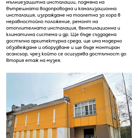
мълниезащитна инсталации, подмяна на
вътрешната водопроводна и канализационна
инсталация, изграждане на тоалетна за хора в
неравностойно положение, ремонт на
отоплителната инсталация, вентилационна и
климатична система и др. Ще бъде създадена
достъпна архитектурна среда, ще има модерно
обзавеждане и оборудване и ще бъде монтиран
асансьор, чрез който се осигурява достъпност до
втория етаж на музея.