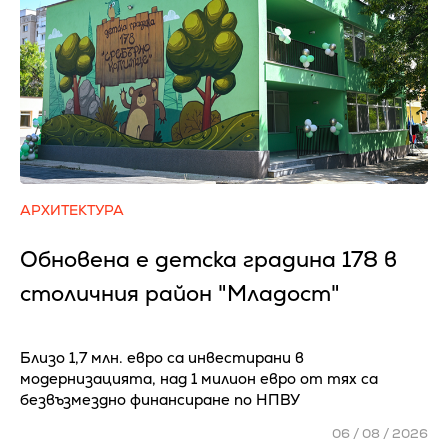
АРХИТЕКТУРА
Обновена е детска градина 178 в
столичния район "Младост"
Близо 1,7 млн. евро са инвестирани в
модернизацията, над 1 милион евро от тях са
безвъзмездно финансиране по НПВУ
06 / 08 / 2026