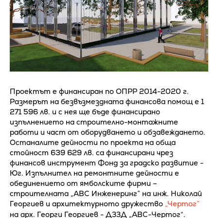
Проектът е финансиран по ОПРР 2014-2020 г.
Размерът на безвъзмездната финансова помощ е 1
271 596 лв. и с нея ще бъде финансирано
изпълнението на строително-монтажните
работи и част от оборудването и обзавеждането.
Останалите дейности по проекта на обща
стойност 639 629 лв. са финансирани чрез
финансов инструмент Фонд за градско развитие -
Юг. Изпълнител на ремонтните дейности е
обединението от ямболските фирми –
строителната „АВС Инженеринг” на инж. Николай
Георгиев и архитектурното дружество
„Чертог”
на арх. Георги Георгиев - ДЗЗД „АВС-Чертог“.