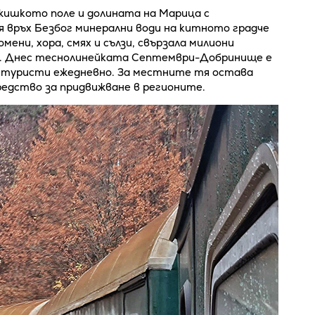
жишкото поле и долината на Марица с
 връх Безбог минерални води на китното градче
ени, хора, смях и сълзи, свързала милиони
а. Днес теснолинейката Септември-Добринище е
т туристи ежедневно. За местните тя остава
редство за придвижване в регионите.