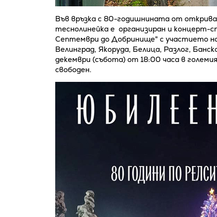
Във връзка с 80-годишнината от открив
теснолинейка е организиран и концерт-спе
Септември до Добринище" с участието на
Велинград, Якоруда, Белица, Разлог, Банс
декември (събота) от 18:00 часа в голем
свободен.