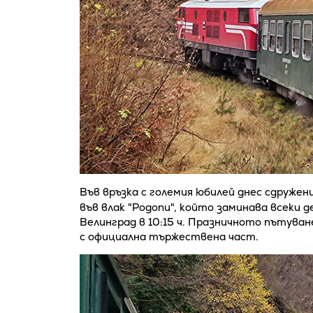
Във връзка с големия юбилей днес сдруже
във влак "Родопи", който заминава всеки д
Велинград в 10:15 ч. Празничното пътуван
с официална тържествена част.