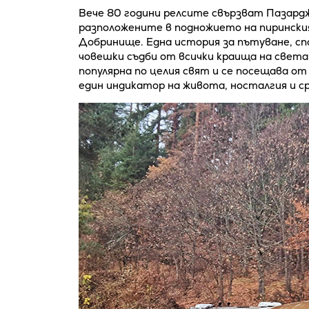
Вече 80 години релсите свързват Пазард
разположените в подножието на пиринския
Добринище. Една история за пътуване, спом
човешки съдби от всички краища на свет
популярна по целия свят и се посещава о
един индикатор на живота, носталгия и с