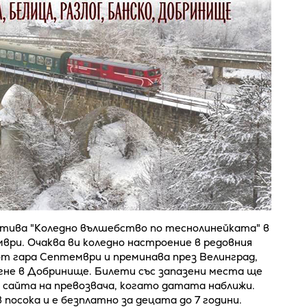
тива "Коледно вълшебство по теснолинейката" в
мври. Очаква ви коледно настроение в редовния
от гара Септември и преминава през Велинград,
игне в Добринище. Билети със запазени места ще
з сайта на превозвача, когато датата наближи.
посока и е безплатно за децата до 7 години.