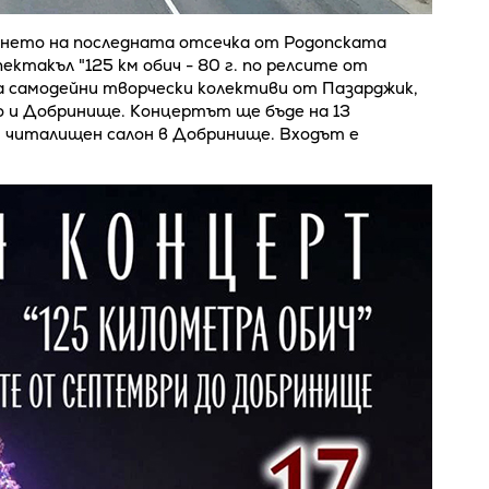
ането на последната отсечка от Родопската
ктакъл "125 км обич - 80 г. по релсите от
 самодейни творчески колективи от Пазарджик,
ко и Добринище. Концертът ще бъде на 13
ия читалищен салон в Добринище. Входът е