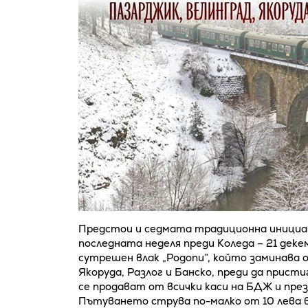
Предстои и седмата традиционна инициа
последната неделя преди Коледа – 21 деке
сутрешен влак „Родопи”, който заминава 
Якоруда, Разлог и Банско, преди да прист
се продават от всички каси на БДЖ и пре
Пътуването струва по-малко от 10 лева в 