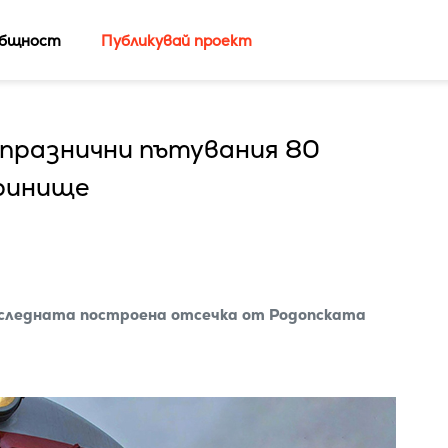
бщност
Публикувай проект
празнични пътувания 80
бринище
последната построена отсечка от Родопската