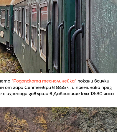
нието
"Родопската теснолинейка"
покани всички
ен от гара Септември в 8:55 ч. и преминава през
е с изненади завърши в Добринище към 13:30 часа