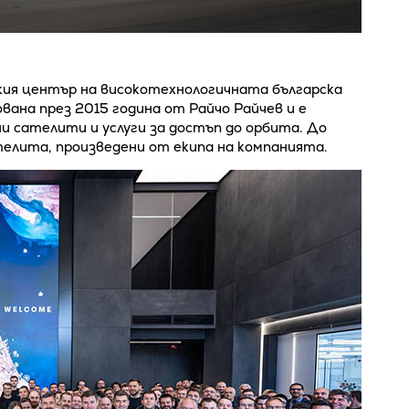
ия център на високотехнологичната българска
ована през 2015 година от Райчо Райчев и е
и сателити и услуги за достъп до орбита. До
телита, произведени от екипа на компанията.