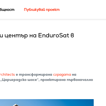
бщност
Публикувай проект
и център на EnduroSat в
rchitects
е трансформирана
сградата
на
 „Цариградско шосе“, проектирана първоначално