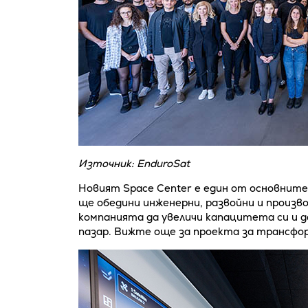
Източник: EnduroSat
Новият Space Center е един от основните 
ще обедини инженерни, развойни и произв
компанията да увеличи капацитета си и 
пазар. Вижте още за проекта за трансфо