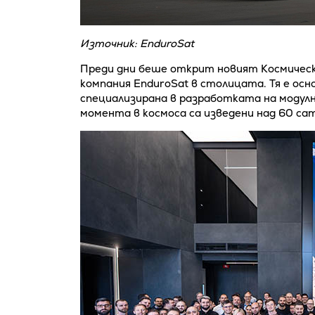
Източник: EnduroSat
Преди дни беше открит новият Космическ
компания EnduroSat в столицата. Тя е осн
специализирана в разработката на модулн
момента в космоса са изведени над 60 са