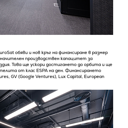
roSat обяви и нов кръг на финансиране в размер
 значителен производствен капацитет за
дия. Това ще ускори достигането до орбита и ще
ателита от клас ESPA на ден. Финансирането
s, GV (Google Ventures), Lux Capital, European