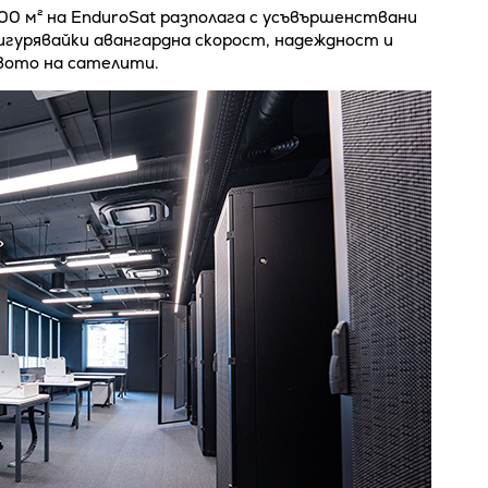
00 м² на EnduroSat разполага с усъвършенствани
игурявайки авангардна скорост, надеждност и
вото на сателити.