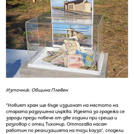
Източник: Община Плевен
"Новият храм ще бъде издигнат на мястото на
старата разрушена църква. Идеята за градежа се
зароди преди повече от две години при среща и
разговор с отец Тихомир. Оттогава насам
работим по реализацията на тази кауза“, сподели