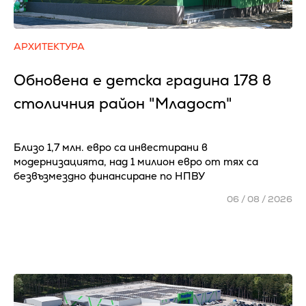
АРХИТЕКТУРА
Обновена е детска градина 178 в
столичния район "Младост"
Близо 1,7 млн. евро са инвестирани в
модернизацията, над 1 милион евро от тях са
безвъзмездно финансиране по НПВУ
06 / 08 / 2026