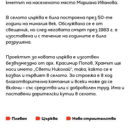
кметът на населеното място Мариана Иванова.
В селото църква е била построена през 50-те
години на миналия век. Обслужвала се е от
свещеник, но след неговата смърт през 1983 г. е
изоставена и с течение на годините е била
разрушена.
Проектът за новата църква е изготвен
безвъзмездно от арх. Красимир Попов. Храмът ще
носи името „Свети Николай“, така, както се е
казвал и първият в селото. За строежа е в ход
благотворителна кампания и всеки може да се
включи - със средства или с доброволен труд. Има и
поставени дарителски кутии в селото.
Плевен
Църква
Ново строителство