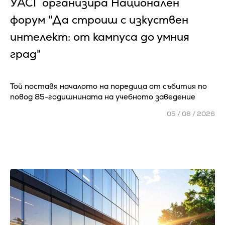
УАСГ организира Национален
форум "Да строиш с изкуствен
интелект: от кампуса до умния
град"
Той поставя началото на поредица от събития по
повод 85-годишнината на учебното заведение
05 / 08 / 2026